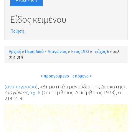
Είδος κειμένου
Ποίηση
Αρχική
»
Περιοδικά
»
Διαγώνιος
»
Έτος 1973
»
Τεύχος 6
»
σελ.
Είστε εδώ
214-219
< προηγούμενο
επόμενο >
(ανυπόγραφο)
, «Δημοτικά τραγούδια της Δεσκάτης»,
Διαγώνιος
,
τχ. 6
(Σεπτέμβριος-Δεκέμβριος 1973), σ.
214-219