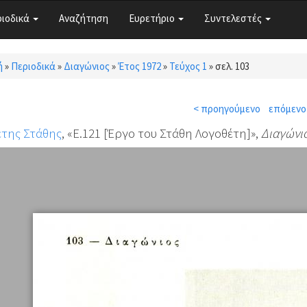
ριοδικά
Αναζήτηση
Ευρετήριο
Συντελεστές
ή
»
Περιοδικά
»
Διαγώνιος
»
Έτος 1972
»
Τεύχος 1
»
σελ. 103
τε εδώ
< προηγούμενο
επόμενο
έτης Στάθης
, «Ε.121 [Έργο του Στάθη Λογοθέτη]»,
Διαγώνι