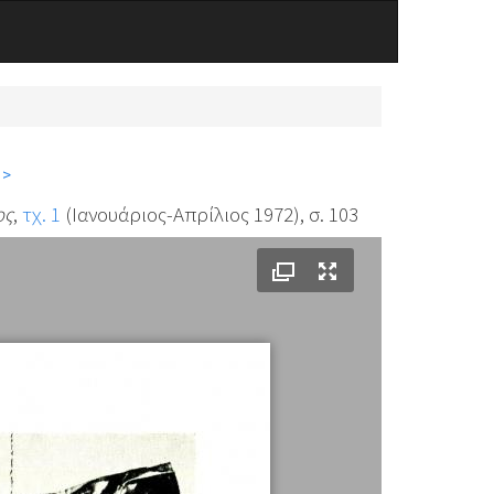
 >
ος
,
τχ. 1
(Ιανουάριος-Απρίλιος 1972), σ. 103