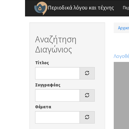
Παράκαμψη προς το κυρίως περιεχόμενο
Περιοδικά λόγου και τέχνης
Πε
Αρχικ
Είσ
Αναζήτηση
Διαγώνιος
Λογοθ
Τίτλος
Συγγραφέας
Θέματα