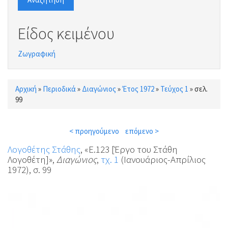
Είδος κειμένου
Ζωγραφική
Αρχική
»
Περιοδικά
»
Διαγώνιος
»
Έτος 1972
»
Τεύχος 1
»
σελ.
Είστε εδώ
99
< προηγούμενο
επόμενο >
Λογοθέτης Στάθης
, «Ε.123 [Έργο του Στάθη
Λογοθέτη]»,
Διαγώνιος
,
τχ. 1
(Ιανουάριος-Απρίλιος
1972), σ. 99