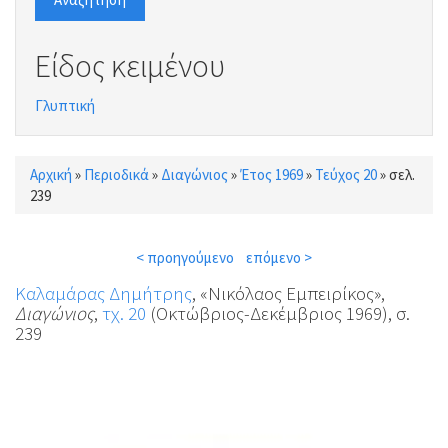
Είδος κειμένου
Γλυπτική
Αρχική
»
Περιοδικά
»
Διαγώνιος
»
Έτος 1969
»
Τεύχος 20
»
σελ.
Είστε εδώ
239
< προηγούμενο
επόμενο >
Καλαμάρας Δημήτρης
, «Νικόλαος Εμπειρίκος»,
Διαγώνιος
,
τχ. 20
(Οκτώβριος-Δεκέμβριος 1969), σ.
239