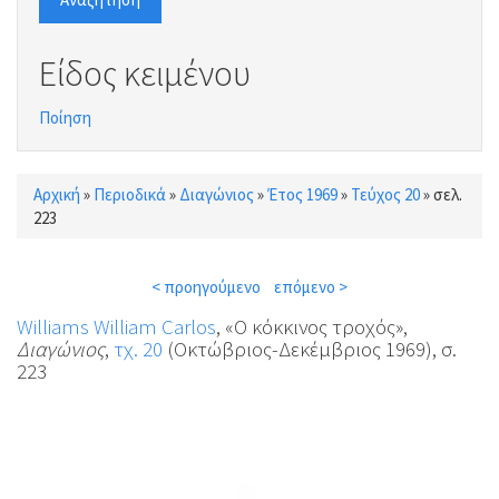
Είδος κειμένου
Ποίηση
Αρχική
»
Περιοδικά
»
Διαγώνιος
»
Έτος 1969
»
Τεύχος 20
»
σελ.
Είστε εδώ
223
< προηγούμενο
επόμενο >
Williams William Carlos
, «Ο κόκκινος τροχός»,
Διαγώνιος
,
τχ. 20
(Οκτώβριος-Δεκέμβριος 1969), σ.
223