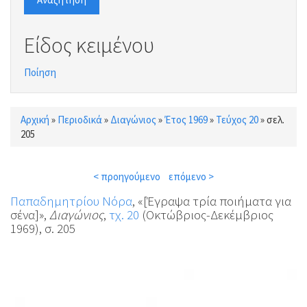
Είδος κειμένου
Ποίηση
Αρχική
»
Περιοδικά
»
Διαγώνιος
»
Έτος 1969
»
Τεύχος 20
»
σελ.
Είστε εδώ
205
< προηγούμενο
επόμενο >
Παπαδημητρίου Νόρα
, «[Έγραψα τρία ποιήματα για
σένα]»,
Διαγώνιος
,
τχ. 20
(Οκτώβριος-Δεκέμβριος
1969), σ. 205