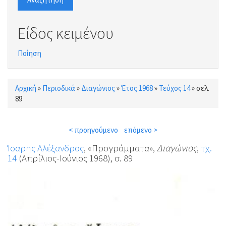
Είδος κειμένου
Ποίηση
Αρχική
»
Περιοδικά
»
Διαγώνιος
»
Έτος 1968
»
Τεύχος 14
»
σελ.
Είστε εδώ
89
< προηγούμενο
επόμενο >
Ίσαρης Αλέξανδρος
, «Προγράμματα»,
Διαγώνιος
,
τχ.
14
(Απρίλιος-Ιούνιος 1968), σ. 89