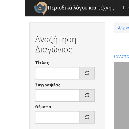
Παράκαμψη προς το κυρίως περιεχόμενο
Περιοδικά λόγου και τέχνης
Πε
Αρχικ
Είσ
Αναζήτηση
Διαγώνιος
(ανυπ
Τίτλος
Συγγραφέας
Θέματα