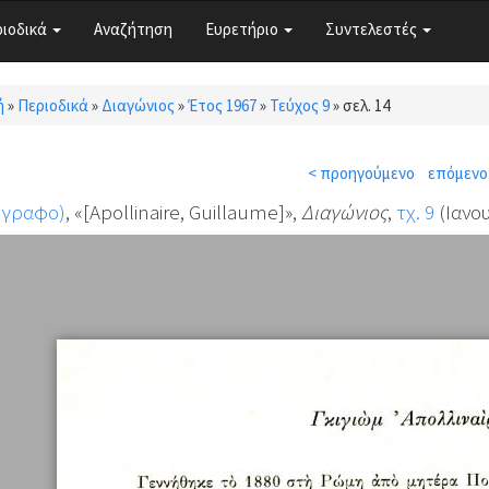
ριοδικά
Αναζήτηση
Ευρετήριο
Συντελεστές
ή
»
Περιοδικά
»
Διαγώνιος
»
Έτος 1967
»
Τεύχος 9
»
σελ. 14
τε εδώ
< προηγούμενο
επόμενο
όγραφο)
, «[Apollinaire, Guillaume]»,
Διαγώνιος
,
τχ. 9
(Ιανου