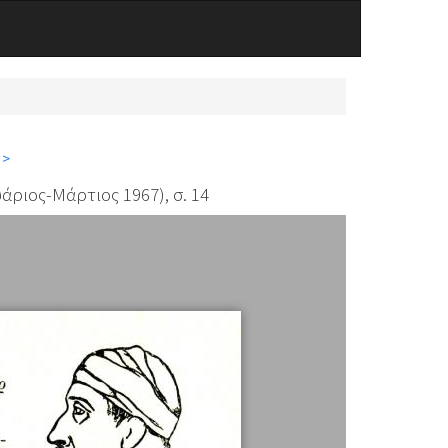
 >
άριος-Μάρτιος 1967), σ. 14