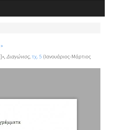
 >
]»,
Διαγώνιος
,
τχ. 5
(Ιανουάριος-Μάρτιος