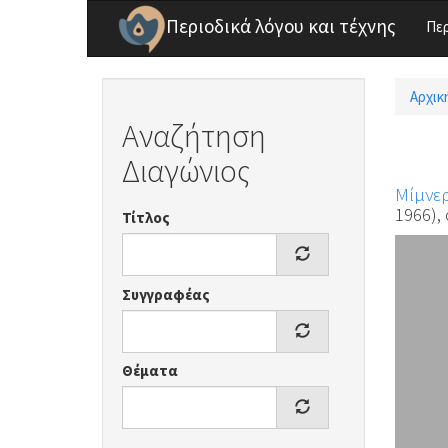
Παράκαμψη προς το κυρίως περιεχόμενο
Περιοδικά λόγου και τέχνης
Πε
Αρχικ
Είσ
Αναζήτηση
Διαγώνιος
Μίμνε
1966), 
Τίτλος
Συγγραφέας
Θέματα