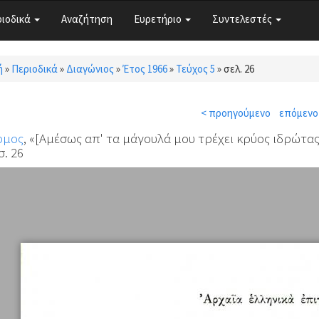
ριοδικά
Αναζήτηση
Ευρετήριο
Συντελεστές
ή
»
Περιοδικά
»
Διαγώνιος
»
Έτος 1966
»
Τεύχος 5
»
σελ. 26
τε εδώ
< προηγούμενο
επόμενο
ρμος
, «[Αμέσως απ' τα μάγουλά μου τρέχει κρύος ιδρώτας
σ. 26