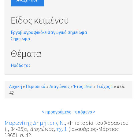
Είδος κειμένου
Εργοβιογραφικό-εισαγωγικό σημείωμα
Σημείωμα
Θέματα
Ηρόδοτος
Αρχική
»
Περιοδικά
»
Διαγώνιος
»
Έτος 1965
»
Τεύχος 1
»
σελ.
Είστε εδώ
42
< προηγούμενο
επόμενο >
Μαρωνίτης Δημήτρης Ν.
, «Η ιστορία του Άδραστου
(Ι, 34-35)»,
Διαγώνιος
,
τχ. 1
(Ιανουάριος-Μάρτιος
1965), σ. 42