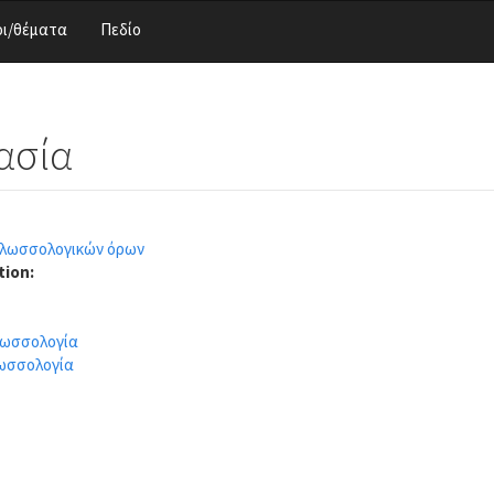
ι/θέματα
Πεδίο
ασία
γλωσσολογικών όρων
tion:
λωσσολογία
ωσσολογία