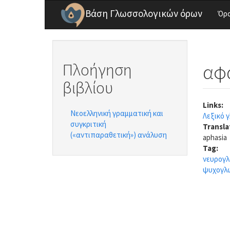
Παράκαμψη προς το κυρίως περιεχόμενο
Βάση Γλωσσολογικών όρων
Όρο
Πλοήγηση
αφ
βιβλίου
Links:
Νεοελληνική γραμματική και
Λεξικό 
συγκριτική
Transla
(«αντιπαραθετική») ανάλυση
aphasia
Tag:
νευρογ
ψυχογλ