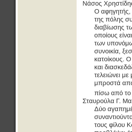
Νάσος Χρηστίδη
Ο αφηγητής,
της πόλης συ
διαβίωσης τ
οποίους είνα
των υπονόμω
συνοικία, ξε
κατοίκους. Ο
και διασκεδά
τελειώνει με
μπροστά από 
πίσω από το 
Σταυρούλα Γ. Μα
Δύο αγαπημέν
συναντιούντα
τους φίλου Κ