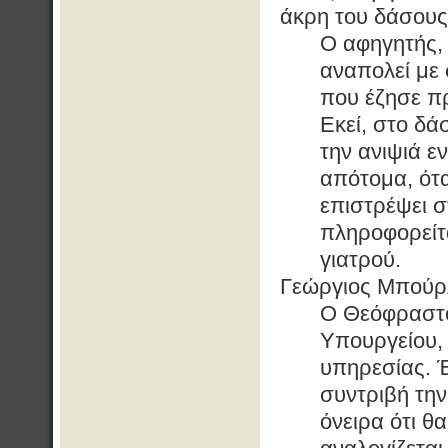
άκρη του δάσους
Ο αφηγητής,
αναπολεί με
που έζησε πρ
Εκεί, στο δά
την ανιψιά ε
απότομα, ότ
επιστρέψει σ
πληροφορείτα
γιατρού.
Γεώργιος Μπούρλ
Ο Θεόφραστο
Υπουργείου,
υπηρεσίας. 
συντριβή την
όνειρα ότι θ