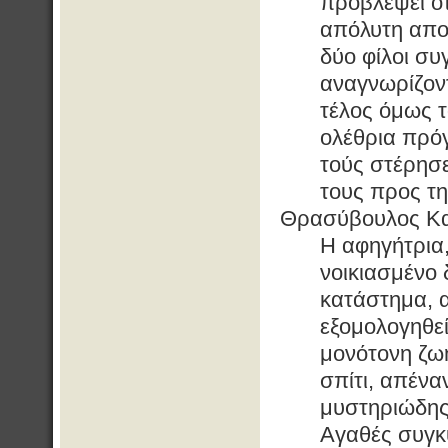
προβλέψει ότ
απόλυτη απο
δύο φίλοι σ
αναγνωρίζοντ
τέλος όμως τ
ολέθρια πρόγ
τούς στέρησε
τους προς τ
Θρασύβουλος Κασ
Η αφηγήτρια,
νοικιασμένο 
κατάστημα, α
εξομολογηθεί
μονότονη ζωή
σπίτι, απένα
μυστηριώδης 
Αγαθές συγκυ