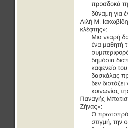
προσδοκά την
δύναμη για έ
Λιλή Μ. Ιακωβίδη
κλέφτης»:
Μια νεαρή δα
ένα μαθητή τ
συμπεριφορά
δημόσια δια
καφενείο το
δασκάλας πρ
δεν διστάζει
κοινωνίας τη
Παναγής Μπατιστ
Ζήνας»:
Ο πρωτοπρόσ
στιγμή, την 