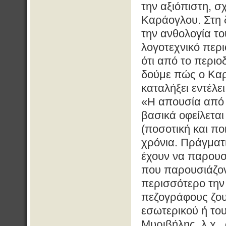
την αξιόπιστη, σχ
Καράογλου. Στη δ
την ανθολογία τ
λογοτεχνικό περ
ότι από το περιο
δούμε πώς ο Καρά
καταλήξει εντέλε
«Η απουσία από
βασικά οφείλεται
(ποσοτική και πο
χρόνια. Πράγματι
έχουν να παρουσ
που παρουσιάζον
περισσότερο την 
πεζογράφους ζου
εσωτερικού ή το
Μυριβήλης, λ.χ.,