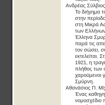
Ανδρέας Σύλβιο
Το διήγημα 
στην περίοδο
στη Μικρά Ασ
των Ελλήνων.
Έλληνα Σμυρν
παρά τις απ
τον σώσει, σ
εκτελείται. 
1921, η τραγ
πλήθος των 
χαρούμενοι γ
Σμύρνη.
Αθανάσιος Π. Μίχ
Ένας καθηγητ
νομοσχέδιο 