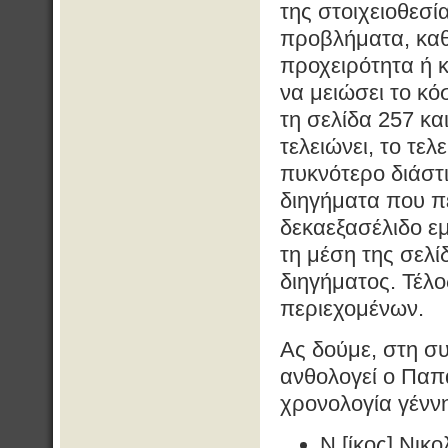
της στοιχειοθεσί
προβλήματα, καθ
προχειρότητα ή 
να μειώσει το κόσ
τη σελίδα 257 και
τελειώνει, το τελ
πυκνότερο διάστι
διηγήματα που πε
δεκαεξασέλιδο ε
τη μέση της σελ
διηγήματος. Τέλο
περιεχομένων.
Ας δούμε, στη συ
ανθολογεί ο Παπ
χρονολογία γένν
Ν.[ίκος] Νικο