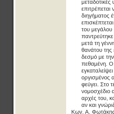
μεταδοτικές 
επιτρέπεται 
διηγήματος 
επισκέπτεται
του μεγάλου
παντρεύτηκε
μετά τη γένν
θανάτου της
δεσμό με την
πεθαμένη. Ο
εγκαταλείψει
οργισμένος α
φεύγει. Στο 
νομοσχέδιο α
αρχές του, κ
αν και γνώρι
Κων. Α. Φωτάκης