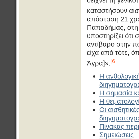
δείχνει τη γενικ
καταστήσουν αισ
απόσταση 21 χρό
Παπαδήμας, στη
υποστηρίζει ότι 
αντίβαρο στην πο
είχα από τότε, ό
[6]
Άγρα]».
Η ανθολογική
διηγηματογ
Η σημασία κ
Η θεματολογ
Οι αισθητικέ
διηγηματογ
Πίνακας περ
Σημειώσεις