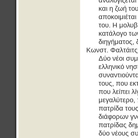
αναλογίζεται
και η ζωή το
αποκοιμιέται
του. Η μολυβ
κατάλογο τω
διηγήματος, δ
Κωνστ. Φαλτάιτς
Δύο νέοι συ
ελληνικό νησ
συναντιούντα
τους, που εκ
που λείπει λ
μεγαλύτερο, 
πατρίδα τους
διάφορων γν
πατρίδας δημ
δύο νέους σ