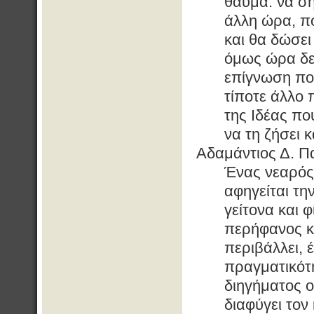
θαύμα: να ση
άλλη ώρα, πο
και θα δώσει
όμως ώρα δεν
επίγνωση που
τίποτε άλλο 
της Ιδέας πο
να τη ζήσει κ
Αδαμάντιος Δ. Π
Ένας νεαρός 
αφηγείται τη
γείτονα και
περήφανος κα
περιβάλλει, 
πραγματικότη
διηγήματος ο
διαφύγει τον