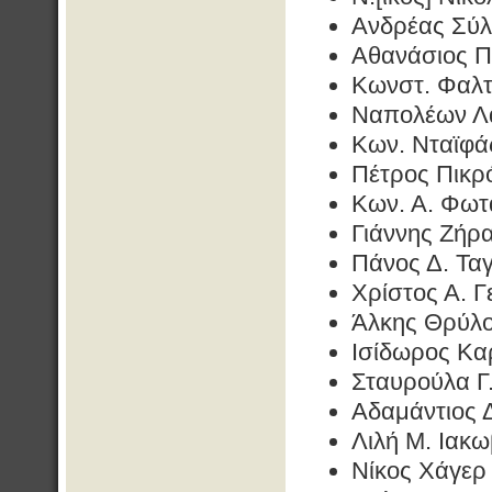
Ανδρέας Σύλ
Αθανάσιος Π.
Κωνστ. Φαλτ
Ναπολέων Λα
Κων. Νταϊφά
Πέτρος Πικρό
Κων. Α. Φωτ
Γιάννης Ζήρ
Πάνος Δ. Τα
Χρίστος Α. Γ
Άλκης Θρύλο
Ισίδωρος Κα
Σταυρούλα Γ
Αδαμάντιος 
Λιλή Μ. Ιακω
Νίκος Χάγερ