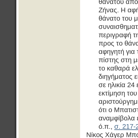
θανάτου από 
Ζήνας. Η αφή
θάνατο του μ
συναισθηματ
περιγραφή τ
προς το θάν
αφηγητή για 
πίστης στη μ
το καθαρά ελ
διηγήματος ε
σε ηλικία 24
εκτίμηση του
αριστούργημ
ότι ο Μπατισ
αναμφίβολα ε
ό.π.,
σ. 217-
Νίκος Χάγερ Μπο