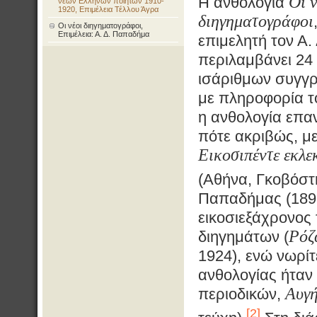
Οι ν
Η ανθολογία
νέων Ελλήνων ποιητών 1910-
1920, Επιμέλεια Τέλλου Άγρα
διηγηματογράφοι
Οι νέοι διηγηματογράφοι,
Επιμέλεια: Α. Δ. Παπαδήμα
επιμελητή τον Α
περιλαμβάνει 24
ισάριθμων συγγ
με πληροφορία τ
η ανθολογία επα
πότε ακριβώς, με
Εικοσιπέντε εκλε
(Αθήνα, Γκοβόστη
Παπαδήμας (189
εικοσιεξάχρονος 
Ρόζ
διηγημάτων (
1924), ενώ νωρίτ
ανθολογίας ήταν
Αυγ
περιοδικών,
[2]