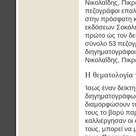
Νικολαΐδης, Πικρ
πεζογράφοι επαλη
στην πρόσφατη κ
εκδόσεων Σοκόλη
πρώτο ώς τον δε
σύνολο 53 πεζογ
διηγηματογράφοι
Νικολαΐδης, Πικρ
Η θεματολογία 
Ίσως έναν δείκτη
διηγηματογράφω
διαμορφώσουν το
τους το βαρύ παρ
καλλιέργησαν οι 
τους, μπορεί να