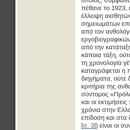
οποίος, σύμφωνα
πέθανε το 1923, 
έλλειψη αισθητώ
σημειωμάτων επι
από τον ανθολόγ
εργοβιογραφικών
από την κατάταξ
κάποια τάξη, ού
τη χρονολογία γ
καταγράφεται η 
διηγήματα, ούτε 
κριτήρια της αν
σύντομος «Πρόλο
και οι εκτιμήσεις
χρόνια στην Ελλ
επίδοση και στα 
[
σ. 3
]) είναι οι 