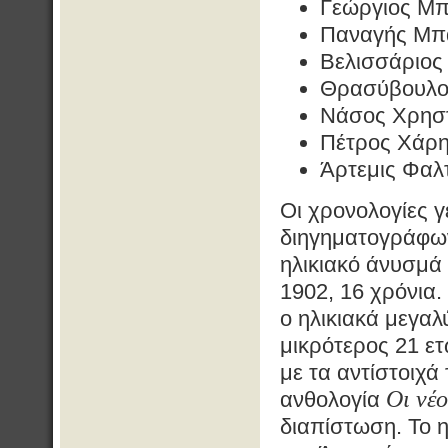
Γεώργιος Μπ
Παναγής Μπα
Βελισσάριος
Θρασύβουλος
Νάσος Χρηστ
Πέτρος Χάρη
Άρτεμις Φαλτ
Οι χρονολογίες 
διηγηματογράφων
ηλικιακό άνυσμά 
1902, 16 χρόνια.
ο ηλικιακά μεγαλ
μικρότερος 21 ετ
με τα αντίστοιχά
Οι νέο
ανθολογία
διαπίστωση. Το 