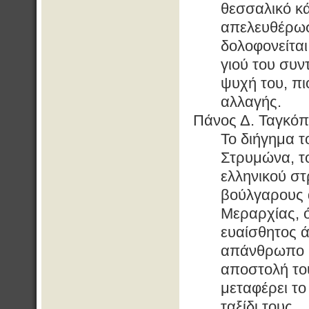
θεσσαλικό κ
απελευθέρωσ
δολοφονείται
γιού του συν
ψυχή του, πι
αλλαγής.
Πάνος Δ. Ταγκόπ
Το διήγημα τ
Στρυμώνα, το
ελληνικού στ
βούλγαρους 
Μεραρχίας, ό
ευαίσθητος 
απάνθρωπο κ
αποστολή το
μεταφέρει το
ταξίδι τους.