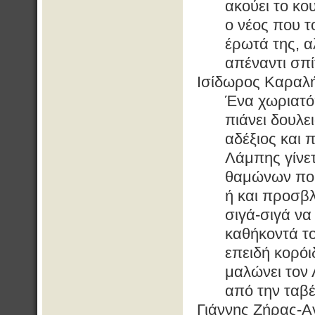
ακούει το κο
ο νέος που τ
έρωτά της, α
απέναντι σπί
Ισίδωρος Καραλ
Ένα χωριατό
πιάνει δουλε
αδέξιος και 
Λάμπης γίνετ
θαμώνων που
ή και προσβλ
σιγά-σιγά να
καθήκοντά το
επειδή κορόι
μαλώνει τον 
από την ταβέ
Γιάννης Ζήρας-Α