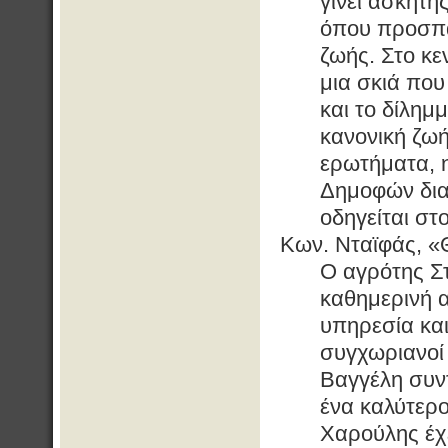
γίνει ασκητή
όπου προσπα
ζωής. Στο κε
μια σκιά πο
και το δίλημ
κανονική ζωή
ερωτήματα, 
Δημοφών διαλ
οδηγείται στ
Κων. Νταϊφάς, «
Ο αγρότης Σ
καθημερινή 
υπηρεσία και
συγχωριανοί 
Βαγγέλη συντ
ένα καλύτερο
Χαρούλης έχε