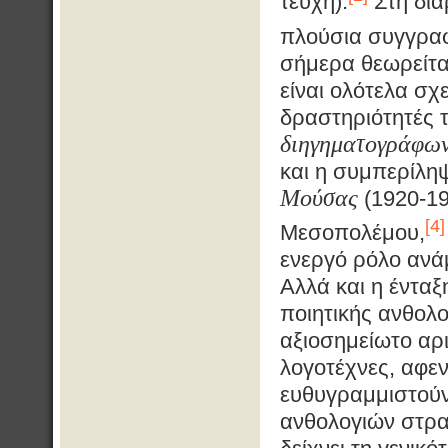
τεύχη).
Στη διά
πλούσια συγγραφ
σήμερα θεωρείται
είναι ολότελα σ
δραστηριότητές 
διηγηματογράφω
και η συμπερίληψ
Μούσας
(1920-19
[4]
Μεσοπολέμου,
ενεργό ρόλο ανά
Αλλά και η έντα
ποιητικής ανθολ
αξιοσημείωτο αρ
λογοτέχνες, αφεν
ευθυγραμμιστούν 
ανθολογιών στρα