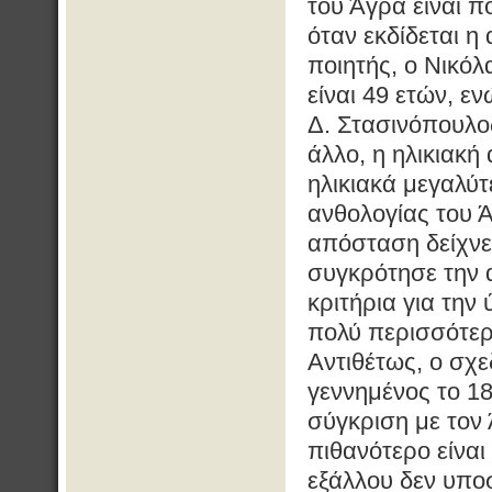
του Άγρα είναι π
όταν εκδίδεται η
ποιητής, ο Νικόλ
είναι 49 ετών, εν
Δ. Στασινόπουλος
άλλο, η ηλικιακ
ηλικιακά μεγαλύτ
ανθολογίας του Ά
απόσταση δείχνει
συγκρότησε την 
κριτήρια για την
πολύ περισσότερο
Αντιθέτως, ο σχ
γεννημένος το 1
σύγκριση με τον
πιθανότερο είναι
εξάλλου δεν υποσ