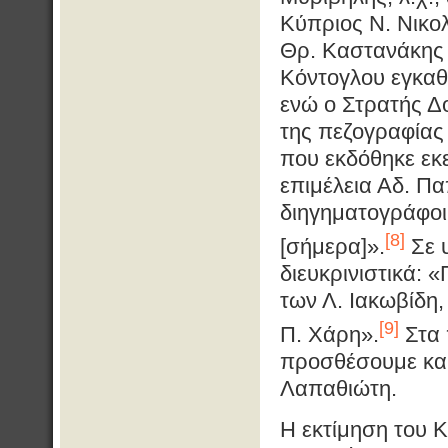
Κύπριος Ν. Νικο
Θρ. Καστανάκης ζ
Κόντογλου εγκαθί
ενώ ο Στρατής Δο
της πεζογραφίας 
που εκδόθηκε εκε
επιμέλεια Αδ. Πα
διηγηματογράφοι
[8]
[σήμερα]».
Σε 
διευκρινιστικά:
των Λ. Ιακωβίδη,
[9]
Π. Χάρη».
Στα 
προσθέσουμε και
Λαπαθιώτη.
Η εκτίμηση του 