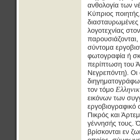
ανθολογία των ν
Κύπριος ποιητής,
διασταυρωμένες 
λογοτεχνίας στο
παρουσιάζονται,
σύντομα εργοβι
φωτογραφία ή σκ
περίπτωση του 
Νεγρεπόντη). Οι
διηγηματογράφων
Ελληνικ
τον τόμο
εικόνων των συγ
εργοβιογραφικό 
Πικρός και Άρτεμ
γέννησής τους. Ό
βρίσκονται εν ζ