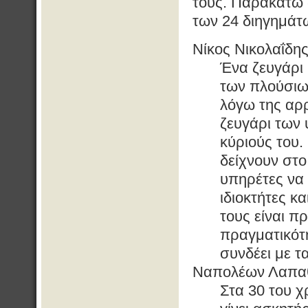
τους. Παρακάτω 
των 24 διηγημάτ
Νίκος Νικολαΐδης
Ένα ζευγάρι 
των πλούσιων
λόγω της αρρ
ζευγάρι των
κύριούς του.
δείχνουν στο
υπηρέτες να 
ιδιοκτήτες κ
τους είναι π
πραγματικότ
συνδέει με τα
Ναπολέων Λαπαθ
Στα 30 του 