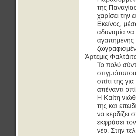
της Παναγίας
χαρίσει την 
Εκείνος, μέ
αδυναμία να 
αγαπημένης τ
ζωγραφισμέν
Άρτεμις Φαλτάιτ
Το πολύ σύντ
στιγμιότυπου
σπίτι της γι
απέναντι σπί
Η Καίτη νιώθ
της και επειδ
να κερδίζει 
εκφράσει το
νέο. Στην τε