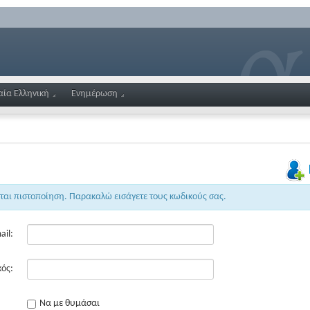
αία Ελληνική
Ενημέρωση
εται πιστοποίηση. Παρακαλώ εισάγετε τους κωδικούς σας.
ail:
ός:
Να με θυμάσαι