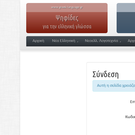
www.greek-language.gr
Ψηφίδες
για την ελληνική γλώσσα
Αρχική
Νέα Ελληνική
Νεοελλ. Λογοτεχνία
Αρχ
Σύνδεση
Αυτή η σελίδα χρειάζ
Em
Κωδικ