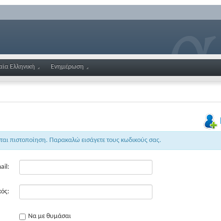
αία Ελληνική
Ενημέρωση
εται πιστοποίηση. Παρακαλώ εισάγετε τους κωδικούς σας.
ail:
ός:
Να με θυμάσαι