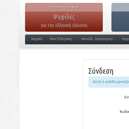
www.greek-language.gr
Ψηφίδες
για την ελληνική γλώσσα
Αρχική
Νέα Ελληνική
Νεοελλ. Λογοτεχνία
Αρχ
Σύνδεση
Αυτή η σελίδα χρειάζ
Em
Κωδικ