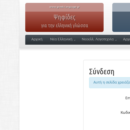
www.greek-language.gr
Ψηφίδες
για την ελληνική γλώσσα
Αρχική
Νέα Ελληνική
Νεοελλ. Λογοτεχνία
Αρχ
Σύνδεση
Αυτή η σελίδα χρειάζ
Em
Κωδικ