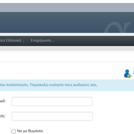
αία Ελληνική
Ενημέρωση
εται πιστοποίηση. Παρακαλώ εισάγετε τους κωδικούς σας.
ail:
ός:
Να με θυμάσαι