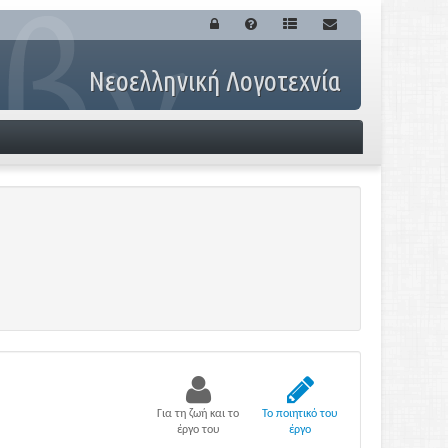
Νεοελληνική Λογοτεχνία
Για τη ζωή και το
Το ποιητικό του
έργο του
έργο