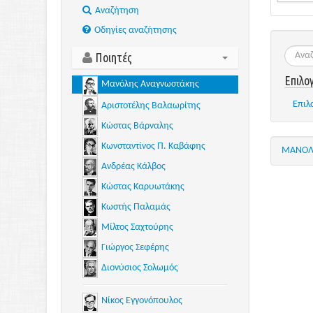
Aναζήτηση
Οδηγίες αναζήτησης
Ποιητές
Επιλο
Μανόλης Αναγνωστάκης
Επιλ
Αριστοτέλης Βαλαωρίτης
Κώστας Βάρναλης
Κωνσταντίνος Π. Καβάφης
ΜΑΝΟΛ
Ανδρέας Κάλβος
Κώστας Καρυωτάκης
Κωστής Παλαμάς
Μίλτος Σαχτούρης
Γιώργος Σεφέρης
Διονύσιος Σολωμός
Νίκος Εγγονόπουλος