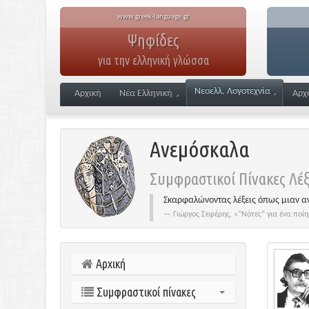
www.greek-language.gr
Ψηφίδες
για την ελληνική γλώσσα
Νεοελλ. Λογοτεχνία
Αρχική
Νέα Ελληνική
Αρχ
Ανεμόσκαλα
Συμφραστικοί Πίνακες Λέξ
Σκαρφαλώνοντας λέξεις όπως μιαν α
Γιώργος Σεφέρης, «“Νότες” για ένα π
Αρχική
Συμφραστικοί πίνακες