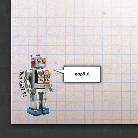
καρδιά