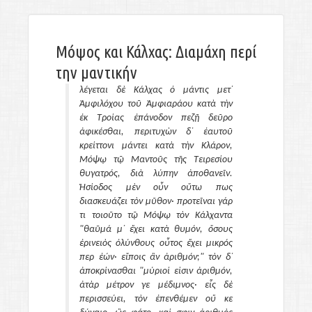
Μόψος και Κάλχας: Διαμάχη περί
την μαντικήν
λέγεται δὲ Κάλχας ὁ μάντις μετ᾽
Ἀμφιλόχου τοῦ Ἀμφιαράου κατὰ τὴν
ἐκ Τροίας ἐπάνοδον πεζῇ δεῦρο
ἀφικέσθαι, περιτυχὼν δ᾽ ἑαυτοῦ
κρείττονι μάντει κατὰ τὴν Κλάρον,
Μόψῳ τῷ Μαντοῦς τῆς Τειρεσίου
θυγατρός, διὰ λύπην ἀποθανεῖν.
Ἡσίοδος μὲν οὖν οὕτω πως
διασκευάζει τὸν μῦθον· προτεῖναι γάρ
τι τοιοῦτο τῷ Μόψῳ τὸν Κάλχαντα
"θαῦμά μ᾽ ἔχει κατὰ θυμόν, ὅσους
ἐρινειὸς ὀλύνθους οὗτος ἔχει μικρός
περ ἐών· εἴποις ἂν ἀριθμόν;" τὸν δ᾽
ἀποκρίνασθαι "μύριοί εἰσιν ἀριθμόν,
ἀτὰρ μέτρον γε μέδιμνος· εἷς δὲ
περισσεύει, τὸν ἐπενθέμεν οὔ κε