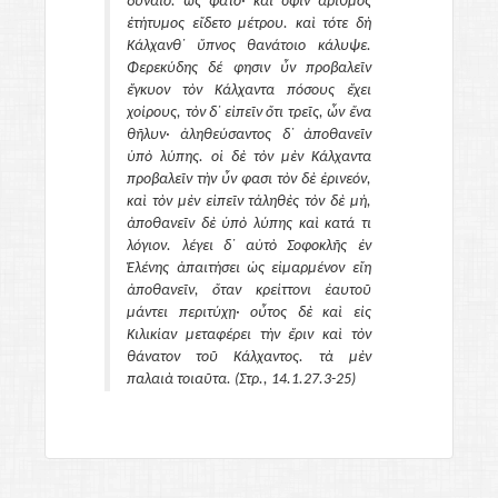
δύναιο. ὣς φάτο· καί σφιν ἀριθμὸς
ἐτήτυμος εἴδετο μέτρου. καὶ τότε δὴ
Κάλχανθ᾽ ὕπνος θανάτοιο κάλυψε.
Φερεκύδης δέ φησιν ὗν προβαλεῖν
ἔγκυον τὸν Κάλχαντα πόσους ἔχει
χοίρους, τὸν δ᾽ εἰπεῖν ὅτι τρεῖς, ὧν ἕνα
θῆλυν· ἀληθεύσαντος δ᾽ ἀποθανεῖν
ὑπὸ λύπης. οἱ δὲ τὸν μὲν Κάλχαντα
προβαλεῖν τὴν ὗν φασι τὸν δὲ ἐρινεόν,
καὶ τὸν μὲν εἰπεῖν τἀληθὲς τὸν δὲ μή,
ἀποθανεῖν δὲ ὑπὸ λύπης καὶ κατά τι
λόγιον. λέγει δ᾽ αὐτὸ Σοφοκλῆς ἐν
Ἑλένης ἀπαιτήσει ὡς εἱμαρμένον εἴη
ἀποθανεῖν, ὅταν κρείττονι ἑαυτοῦ
μάντει περιτύχῃ· οὗτος δὲ καὶ εἰς
Κιλικίαν μεταφέρει τὴν ἔριν καὶ τὸν
θάνατον τοῦ Κάλχαντος. τὰ μὲν
παλαιὰ τοιαῦτα. (Στρ., 14.1.27.3-25)