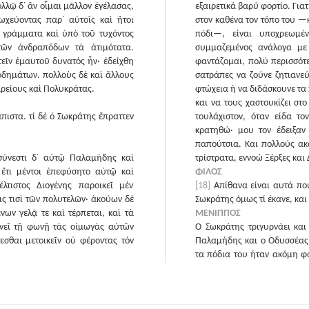
λλῷ δ᾽ ἂν οἶμαι μᾶλλον ἐγέλασας,
εξαιρετικά βαρύ φορτίο. Για
ωχεύοντας παρ᾽ αὐτοῖς καὶ ἤτοι
στον καθένα τον τόπο του —
 γράμματα καὶ ὑπὸ τοῦ τυχόντος
πόδι—, είναι υποχρεωμέν
τῶν ἀνδραπόδων τὰ ἀτιμότατα.
συμμαζεμένος ανάλογα με
εῖν ἐμαυτοῦ δυνατὸς ἦν· ἐδείχθη
φαντάζομαι, πολύ περισσότε
ποδημάτων. πολλοὺς δὲ καὶ ἄλλους
σατράπες να ζούνε ζητιανε
Δαρείους καὶ Πολυκράτας.
φτώχεια ή να διδάσκουνε τα
και να τους χαστουκίζει στ
πιστα. τί δὲ ὁ Σωκράτης ἔπραττεν
τουλάχιστον, όταν είδα τ
κρατηθώ· μου τον έδειξαν
παπούτσια. Και πολλούς ακ
 σύνεστι δ᾽ αὐτῷ Παλαμήδης καὶ
τρίστρατα, εννοώ Ξέρξες και
 ἔτι μέντοι ἐπεφύσητο αὐτῷ καὶ
ΦΙΛΟΣ
λτιστος Διογένης παροικεῖ μὲν
[18]
Απίθανα είναι αυτά που
ς τισὶ τῶν πολυτελῶν· ἀκούων δὲ
Σωκράτης όμως τί έκανε, και 
ων γελᾷ τε καὶ τέρπεται, καὶ τὰ
ΜΕΝΙΠΠΟΣ
ηνεῖ τῇ φωνῇ τὰς οἰμωγὰς αὐτῶν
Ο Σωκράτης τριγυρνάει και 
εσθαι μετοικεῖν οὐ φέροντας τὸν
Παλαμήδης και ο Οδυσσέας 
τα πόδια του ήταν ακόμη φ
λεβέντης ο Διογένης όμως έ
στον Μίδα από τη Φρυγία 
θρηνούν και να αναπολούν τη