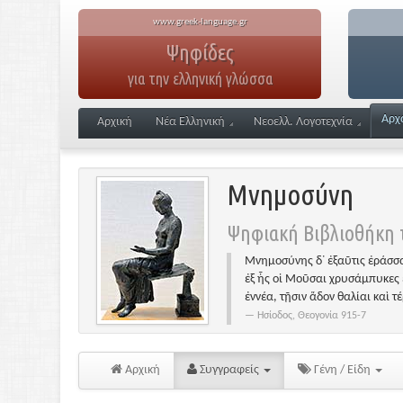
www.greek-language.gr
Ψηφίδες
για την ελληνική γλώσσα
Αρχ
Αρχική
Νέα Ελληνική
Νεοελλ. Λογοτεχνία
Μνημοσύνη
Ψηφιακή Βιβλιοθήκη τ
Μνημοσύνης δ᾽ ἐξαῦτις ἐράσσα
ἐξ ἧς οἱ Μοῦσαι χρυσάμπυκες 
ἐννέα, τῇσιν ἅδον θαλίαι καὶ τ
Ησίοδος, Θεογονία 915-7
Αρχική
Συγγραφείς
Γένη / Είδη