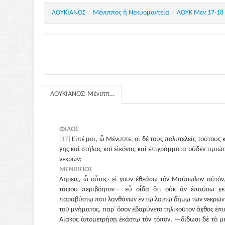
ΛΟΥΚΙΑΝΟΣ
/
Μένιππος ἢ Νεκυομαντεία
/
ΛΟΥΚ Μεν 17-18
ΛΟΥΚΙΑΝΟΣ: Μένιππος ἢ Νεκυομαντεία
ΦΙΛΟΣ
[17]
Εἰπέ μοι, ὦ Μένιππε, οἱ δὲ τοὺς πολυτελεῖς τούτους
γῆς καὶ στήλας καὶ εἰκόνας καὶ ἐπιγράμματα οὐδὲν τιμιώτ
νεκρῶν;
ΜΕΝΙΠΠΟΣ
Ληρεῖς, ὦ οὗτος· εἰ γοῦν ἐθεάσω τὸν Μαύσωλον αὐτόν,
τάφου περιβόητον— εὖ οἶδα ὅτι οὐκ ἂν ἐπαύσω γελ
παραβύστῳ που λανθάνων ἐν τῷ λοιπῷ δήμῳ τῶν νεκρῶν,
τοῦ μνήματος, παρ᾽ ὅσον ἐβαρύνετο τηλικοῦτον ἄχθος ἐπικ
Αἰακὸς ἀπομετρήσῃ ἑκάστῳ τὸν τόπον, —δίδωσι δὲ τὸ μ