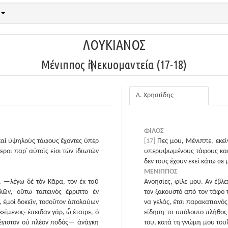
ΛΟΥΚΙΑΝΟΣ
Μένιππος ἢ Νεκυομαντεία (17-18)
Δ. Χρηστίδης
ΦΙΛΟΣ
 καὶ ὑψηλοὺς τάφους ἔχοντες ὑπὲρ
[17]
Πες μου, Μένιππε, εκεί
εροι παρ᾽ αὐτοῖς εἰσι τῶν ἰδιωτῶν
υπερυψωμένους τάφους και τ
δεν τους έχουν εκεί κάτω σ
ΜΕΝΙΠΠΟΣ
 —λέγω δὲ τὸν Κᾶρα, τὸν ἐκ τοῦ
Ανοησίες, φίλε μου. Αν έβλ
ῶν, οὕτω ταπεινὸς ἔρριπτο ἐν
τον ξακουστό από τον τάφο
 ἐμοὶ δοκεῖν, τοσοῦτον ἀπολαύων
να γελάς, έτσι παρακατιανός
είμενος· ἐπειδὰν γάρ, ὦ ἑταῖρε, ὁ
είδηση το υπόλοιπο πλήθος
έγιστον οὐ πλέον ποδός— ἀνάγκη
του, κατά τη γνώμη μου του