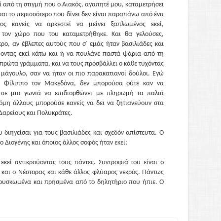
τί από τη στιγμή που ο Αιακός, αγαπητέ μου, καταμετρήσει
και το περισσότερο που δίνει δεν είναι παραπάνω από ένα
ος κανείς να αρκεστεί να μείνει ξαπλωμένος εκεί,
 τον χώρο που του καταμετρήθηκε. Και θα γελούσες,
ρο, αν έβλεπες αυτούς που σ᾽ εμάς ήταν βασιλιάδες και
ύοντας εκεί κάτω και ή να πουλάνε παστά ψάρια από τη
 πρώτα γράμματα, και να τους προσβάλλει ο κάθε τυχόντας
ο μάγουλο, σαν να ήταν οι πιο παρακατιανοί δούλοι. Εγώ
ον Φίλιππο τον Μακεδόνα, δεν μπορούσα ούτε καν να
 σε μια γωνιά να επιδιορθώνει με πληρωμή τα παλιά
όμη άλλους μπορούσε κανείς να δει να ζητιανεύουν στα
 Δαρείους και Πολυκράτες.
 διηγείσαι για τους βασιλιάδες και σχεδόν απίστευτα. Ο
ο Διογένης και όποιος άλλος σοφός ήταν εκεί;
εκεί αντικρούοντας τους πάντες. Συντροφιά του είναι ο
και ο Νέστορας και κάθε άλλος φλύαρος νεκρός. Πάντως
ουσκωμένα και πρησμένα από το δηλητήριο που ήπιε. Ο
χει εγκατασταθεί κοντά στον Σαρδανάπαλο τον Ασσύριο και
και σε κάποιους άλλους πάμπλουτους· τους ακούει να
ν παλιά τους τύχη, και γελάει και το ευχαριστιέται, και