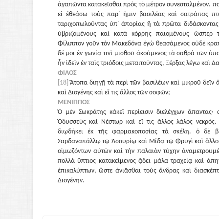
ἀγαπῶντα κατακεῖσθαι πρὸς τὸ μέτρον συνεσταλμένον. πο
εἰ ἐθεάσω τοὺς παρ᾽ ἡμῖν βασιλέας καὶ σατράπας πτ
ταριχοπωλοῦντας ὑπ᾽ ἀπορίας ἢ τὰ πρῶτα διδάσκοντας
ὑβριζομένους καὶ κατὰ κόρρης παιομένους ὥσπερ 
Φίλιππον γοῦν τὸν Μακεδόνα ἐγὼ θεασάμενος οὐδὲ κρατ
δέ μοι ἐν γωνίᾳ τινὶ μισθοῦ ἀκούμενος τὰ σαθρὰ τῶν ὑ
ἦν ἰδεῖν ἐν ταῖς τριόδοις μεταιτοῦντας, Ξέρξας λέγω καὶ 
ΦΙΛΟΣ
[18]
Ἄτοπα διηγῇ τὰ περὶ τῶν βασιλέων καὶ μικροῦ δεῖν ἄ
καὶ Διογένης καὶ εἴ τις ἄλλος τῶν σοφῶν;
ΜΕΝΙΠΠΟΣ
Ὁ μὲν Σωκράτης κἀκεῖ περίεισιν διελέγχων ἅπαντας·
Ὀδυσσεὺς καὶ Νέστωρ καὶ εἴ τις ἄλλος λάλος νεκρός.
διῳδήκει ἐκ τῆς φαρμακοποσίας τὰ σκέλη. ὁ δὲ βέ
Σαρδαναπάλλῳ τῷ Ἀσσυρίῳ καὶ Μίδᾳ τῷ Φρυγὶ καὶ ἄλλοι
οἰμωζόντων αὐτῶν καὶ τὴν παλαιὰν τύχην ἀναμετρουμέν
πολλὰ ὕπτιος κατακείμενος ᾄδει μάλα τραχείᾳ καὶ ἀπ
ἐπικαλύπτων, ὥστε ἀνιᾶσθαι τοὺς ἄνδρας καὶ διασκέπτ
Διογένην.