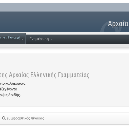
Αρχαία
αία Ελληνική
Ενημέρωση
ης Αρχαίας Ελληνικής Γραμματείας
το καλλικόμοιο,
ἐξεγένοντο
έρψις ἀοιδῆς.
Συμφραστικός πίνακας