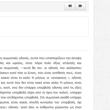
τις σωματικές ηδονές, αυτοί που υποστηρίζουν την άποψη
αλές και ωραίες, είναι πάρα πολύ άξιες επιλογής και
 οι σωματικές —αυτό θα πει: οι ηδονές του ακόλαστου
ουν γιατί τότε οι λύπες, που είναι αντίθετές τους, είναι
ου κακού είναι το καλό. Ή μήπως οι «αναγκαίες », ηδονές
ι και αυτό που δεν είναι κακό είναι καλό; Ή μήπως είναι
ι, γιατί, ενώ δεν υπάρχει υπερβολή ηδονής από τις
έξεις
πιδέχονται υπερβολή πέρα από το όριο του καλού, υπάρχει
 που επιδέχονται υπερβολή. Στα σωματικά αγαθά υπάρχει
ρωπος είναι κακός επειδή κυνηγάει την υπερβολή, όχι
αίες» ηδονές· γιατί όλοι οι άνθρωποι χαίρονται ως έναν