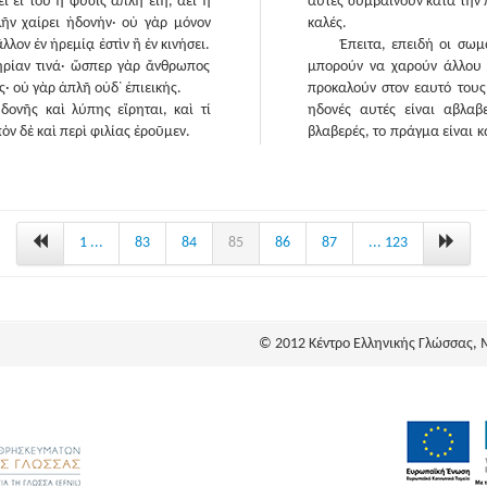
ὶ εἴ του ἡ φύσις ἁπλῆ εἴη, ἀεὶ ἡ
αυτές συμβαίνουν κατά την 
λῆν χαίρει ἡδονήν· οὐ γὰρ μόνον
καλές.
λλον ἐν ἠρεμίᾳ ἐστὶν ἢ ἐν κινήσει.
Έπειτα, επειδή οι σωμ
ηρίαν τινά· ὥσπερ γὰρ ἄνθρωπος
μπορούν να χαρούν άλλου 
· οὐ γὰρ ἁπλῆ οὐδ᾽ ἐπιεικής.
προκαλούν στον εαυτό τους
δονῆς καὶ λύπης εἴρηται, καὶ τί
ηδονές αυτές είναι αβλαβ
ὸν δὲ καὶ περὶ φιλίας ἐροῦμεν.
βλαβερές, το πράγμα είναι 
ευχαρίστηση, και μια ουδέ
λύπη λόγω της φύσης τους. Γ
κούραση, όπως βεβαιώνουν κα
όρασης, καθώς και η λειτουρ
λένε, το έχουμε πια συνηθί
1 ...
83
84
85
86
87
... 123
άνθρωποι, εξαιτίας της ανά
την κατάσταση των μεθυσμέ
Όσο για τους παθιασμένους
μια θεραπευτική ηδονή· γιατ
© 2012 Κέντρο Ελληνικής Γλώσσας, 
βρίσκεται σε μια κατάστασ
κατάσταση σφοδρής επιθυμία
αντίθετη προς αυτήν, αλλά
αρκετά δυνατή — και είναι αυ
Ηδονές που δεν συνοδ
αυτές προέρχονται από πρ
σύμπτωση. Ονομάζω «ευχάρ