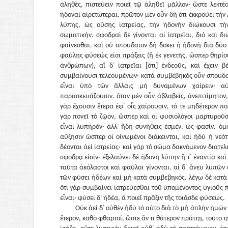
ἀληθές, πιστεύειν ποιεῖ τῷ ἀληθεῖ μᾶλλον· ὥστε λεκτέ
ἡδοναὶ αἱρετώτεραι. πρῶτον μὲν οὖν δὴ ὅτι ἐκκρούει τὴν
λύπης, ὡς οὔσης ἰατρείας, τὴν ἡδονὴν διώκουσι τ
σωματικήν. σφοδραὶ δὲ γίνονται αἱ ἰατρεῖαι, διὸ καὶ δι
φαίνεσθαι. καὶ οὐ σπουδαῖον δὴ δοκεῖ ἡ ἡδονὴ διὰ δύο 
φαύλης φύσεώς εἰσι πράξεις (ἢ ἐκ γενετῆς, ὥσπερ θηρίου
ἀνθρώπων), αἳ δ᾽ ἰατρεῖαι [ὅτι] ἐνδεοῦς, καὶ ἔχειν 
συμβαίνουσι τελεουμένων· κατὰ συμβεβηκὸς οὖν σπουδαῖ
εἶναι ὑπὸ τῶν ἄλλαις μὴ δυναμένων χαίρειν· αὐ
παρασκευάζουσιν. ὅταν μὲν οὖν ἀβλαβεῖς, ἀνεπιτίμητον
γὰρ ἔχουσιν ἕτερα ἐφ᾽ οἷς χαίρουσιν, τό τε μηδέτερον π
γὰρ πονεῖ τὸ ζῷον, ὥσπερ καὶ οἱ φυσιολόγοι μαρτυροῦσ
εἶναι λυπηρόν· ἀλλ᾽ ἤδη συνήθεις ἐσμέν, ὡς φασίν. ὁμο
αὔξησιν ὥσπερ οἱ οἰνωμένοι διάκεινται, καὶ ἡδὺ ἡ νεότ
δέονται ἀεὶ ἰατρείας· καὶ γὰρ τὸ σῶμα δακνόμενον διατελεῖ
σφοδρᾷ εἰσίν· ἐξελαύνει δὲ ἡδονὴ λύπην ἥ τ᾽ ἐναντία καὶ
ταῦτα ἀκόλαστοι καὶ φαῦλοι γίνονται. αἱ δ᾽ ἄνευ λυπῶν
τῶν φύσει ἡδέων καὶ μὴ κατὰ συμβεβηκός. λέγω δὲ κατὰ
ὅτι γὰρ συμβαίνει ἰατρεύεσθαι τοῦ ὑπομένοντος ὑγιοῦς π
εἶναι· φύσει δ᾽ ἡδέα, ἃ ποιεῖ πρᾶξιν τῆς τοιᾶσδε φύσεως.
Οὐκ ἀεὶ δ᾽ οὐθὲν ἡδὺ τὸ αὐτὸ διὰ τὸ μὴ ἁπλῆν ἡμῶν εἶ
ἕτερον, καθὸ φθαρτοί, ὥστε ἄν τι θάτερον πράττῃ, τοῦτο τ