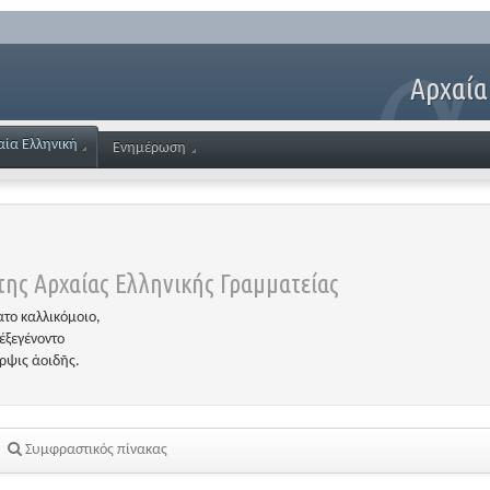
Αρχαία
αία Ελληνική
Ενημέρωση
ης Αρχαίας Ελληνικής Γραμματείας
το καλλικόμοιο,
ἐξεγένοντο
έρψις ἀοιδῆς.
Συμφραστικός πίνακας