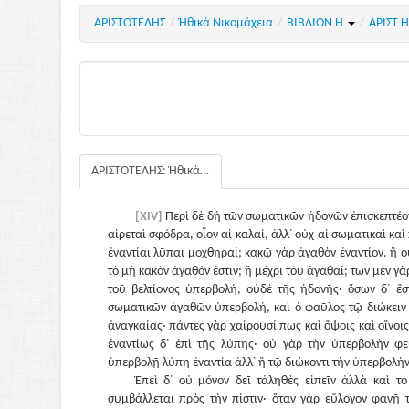
ΑΡΙΣΤΟΤΕΛΗΣ
/
Ἠθικὰ Νικομάχεια
/
ΒΙΒΛΙΟΝ Η
/
ΑΡΙΣΤ 
ΑΡΙΣΤΟΤΕΛΗΣ: Ἠθικὰ Νικομάχεια
[XIV]
Περὶ δὲ δὴ τῶν σωματικῶν ἡδονῶν ἐπισκεπτέον 
αἱρεταὶ σφόδρα, οἷον αἱ καλαί, ἀλλ᾽ οὐχ αἱ σωματικαὶ καὶ 
ἐναντίαι λῦπαι μοχθηραί; κακῷ γὰρ ἀγαθὸν ἐναντίον. ἢ ο
τὸ μὴ κακὸν ἀγαθόν ἐστιν; ἢ μέχρι του ἀγαθαί; τῶν μὲν γὰ
τοῦ βελτίονος ὑπερβολή, οὐδὲ τῆς ἡδονῆς· ὅσων δ᾽ ἔστ
σωματικῶν ἀγαθῶν ὑπερβολή, καὶ ὁ φαῦλος τῷ διώκειν τ
ἀναγκαίας· πάντες γὰρ χαίρουσί πως καὶ ὄψοις καὶ οἴνοις 
ἐναντίως δ᾽ ἐπὶ τῆς λύπης· οὐ γὰρ τὴν ὑπερβολὴν φεύ
ὑπερβολῇ λύπη ἐναντία ἀλλ᾽ ἢ τῷ διώκοντι τὴν ὑπερβολήν
Ἐπεὶ δ᾽ οὐ μόνον δεῖ τἀληθὲς εἰπεῖν ἀλλὰ καὶ τ
συμβάλλεται πρὸς τὴν πίστιν· ὅταν γὰρ εὔλογον φανῇ τ