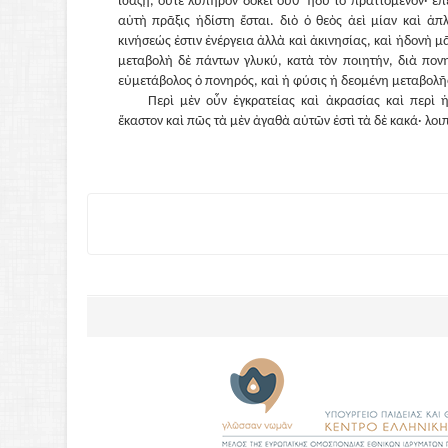
ἰσάζῃ, οὔτε λυπηρὸν δοκεῖ οὔθ᾽ ἡδὺ τὸ πραττόμενον· ἐπε
αὐτὴ πρᾶξις ἡδίστη ἔσται. διὸ ὁ θεὸς ἀεὶ μίαν καὶ ἁπ
κινήσεώς ἐστιν ἐνέργεια ἀλλὰ καὶ ἀκινησίας, καὶ ἡδονὴ μᾶ
μεταβολὴ δὲ πάντων γλυκύ, κατὰ τὸν ποιητήν, διὰ πον
εὐμετάβολος ὁ πονηρός, καὶ ἡ φύσις ἡ δεομένη μεταβολῆς
Περὶ μὲν οὖν ἐγκρατείας καὶ ἀκρασίας καὶ περὶ ἡ
ἕκαστον καὶ πῶς τὰ μὲν ἀγαθὰ αὐτῶν ἐστὶ τὰ δὲ κακά· λοιπ