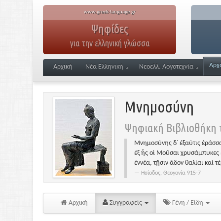
www.greek-language.gr
Ψηφίδες
για την ελληνική γλώσσα
Αρχ
Αρχική
Νέα Ελληνική
Νεοελλ. Λογοτεχνία
Μνημοσύνη
Ψηφιακή Βιβλιοθήκη τ
Μνημοσύνης δ᾽ ἐξαῦτις ἐράσσα
ἐξ ἧς οἱ Μοῦσαι χρυσάμπυκες 
ἐννέα, τῇσιν ἅδον θαλίαι καὶ τ
Ησίοδος, Θεογονία 915-7
Αρχική
Συγγραφείς
Γένη / Είδη