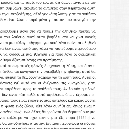
 κρασιά και τις χαρές του έρωτα, όχι όμως πάντοτε με τον
πη συμβαίνει ακριβώς το αντίθετο: στην περίπτωση αυτή
την υπερβολή της, αλλά γενικά τη λύπη· γιατί το αντίθετο
δεν είναι λύπη, παρά μόνο γι᾽ αυτόν που κυνηγάει την
ρκεσθούμε μόνο στο να πούμε την αλήθεια· πρέπει να
ία του λάθους· γιατί αυτό βοηθάει στο να γίνει κανείς
νεται μια εύλογη εξήγηση για ποιό λόγο φαίνεται αληθινό
τα δεν είναι, αυτό μας κάνει να πιστεύουμε περισσότερο
όν, να δώσουμε μια εξήγηση για ποιό λόγο οι σωματικές
ιαίτερα άξιες επιλογής και προτίμησης:
ατί οι σωματικές ηδονές διώχνουν τη λύπη, και όταν η
οι άνθρωποι κυνηγούν την υπερβολή της ηδονής, αυτό θα
νή, επειδή τη θεωρούν γιατρειά για τη λύπη τους. Αυτές οι
έντονες (γι᾽ αυτό και οι άνθρωποι τις κυνηγούν), γιατί
ντιπαράθεση προς το αντίθετό τους. Αν λοιπόν η ηδονή
 δεν είναι κάτι καλό, αυτό οφείλεται, όπως έχουμε πει,
ποιες τους είναι ενέργειες μιας ευτελούς και κακής φύσης
αι η φύση ενός ζώου, είτε λόγω συνήθειας, όπως είναι η
ν ανθρώπων), ενώ άλλες θεωρούνται ότι θεραπεύουν μια
ίναι καλύτερο να
έχει
κανείς μια
έξη
παρά
[1154b]
να
υ θα τον οδηγήσει σ᾽ αυτήν. Εν πάση περιπτώσει οι ηδονές