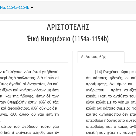
ΗΝικ 1154a-1154b
ΑΡΙΣΤΟΤΕΛΗΣ
Ἠθικὰ Νικομάχεια (1154a-1154b)
Δ. Λυπουρλής
τοῖς λέγουσιν ὅτι ἔνιαί γε ἡδοναὶ
[14]
Ενσχέσει τώρα με 
περὶ ἃς ὁ ἀκόλαστος. διὰ τί οὖν αἱ
ότι κάποιες ηδονές, οι κ
ὕτως ἀγαθαὶ αἱ ἀναγκαῖαι, ὅτι καὶ
προτίμησης, όχι όμως και
ρ ἕξεων καὶ κινήσεων ὅσων μὴ ἔστι
ανθρώπου—, πρέπει να εξετάσ
ι, καὶ τῆς ἡδονῆς. ἔστιν δὲ τῶν
κακές. Γιατί το αντίθετο τ
ὴν ὑπερβολήν ἐστιν, ἀλλ᾽ οὐ τὰς
είναι καλές με το νόημα ότ
καὶ ἀφροδισίοις, ἀλλ᾽ οὐχ ὡς δεῖ.
καλές ως κάποιο σημείο; Να
γει, ἀλλ᾽ ὅλως· οὐ γάρ ἐστι τῇ
και τις κινήσεις που δεν ε
.
υπερβολή ηδονής από αυτές
ὸ αἴτιον τοῦ ψεύδους· τοῦτο γὰρ
υπερβολή, και ο κακός άνθ
ὸ διὰ τί φαίνεται ἀληθὲς οὐκ ὂν
επειδή κυνηγάει τις «αναγκ