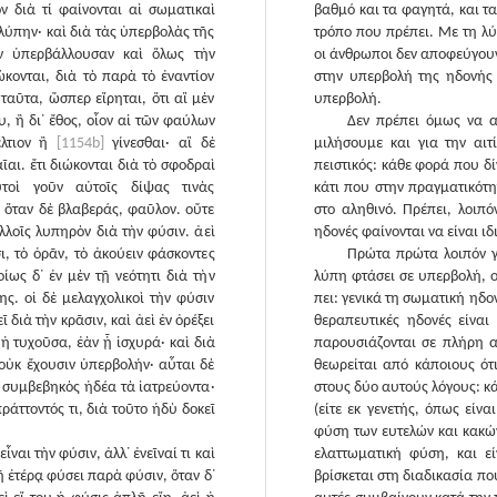
ον διὰ τί φαίνονται αἱ σωματικαὶ
βαθμό και τα φαγητά, και τα
 λύπην· καὶ διὰ τὰς ὑπερβολὰς τῆς
τρόπο που πρέπει. Με τη λύ
ὴν ὑπερβάλλουσαν καὶ ὅλως τὴν
οι άνθρωποι δεν αποφεύγουν 
ώκονται, διὰ τὸ παρὰ τὸ ἐναντίον
στην υπερβολή της ηδονής 
ταῦτα, ὥσπερ εἴρηται, ὅτι αἳ μὲν
υπερβολή.
, ἢ δι᾽ ἔθος, οἷον αἱ τῶν φαύλων
Δεν πρέπει όμως να α
βέλτιον ἢ
[1154b]
γίνεσθαι· αἳ δὲ
μιλήσουμε και για την αιτ
αι. ἔτι διώκονται διὰ τὸ σφοδραὶ
πειστικός: κάθε φορά που δί
τοὶ γοῦν αὑτοῖς δίψας τινὰς
κάτι που στην πραγματικότη
, ὅταν δὲ βλαβεράς, φαῦλον. οὔτε
στο αληθινό. Πρέπει, λοιπ
ολλοῖς λυπηρὸν διὰ τὴν φύσιν. ἀεὶ
ηδονές φαίνονται να είναι ιδ
ι, τὸ ὁρᾶν, τὸ ἀκούειν φάσκοντες
Πρώτα πρώτα λοιπόν γι
ίως δ᾽ ἐν μὲν τῇ νεότητι διὰ τὴν
λύπη φτάσει σε υπερβολή, 
ης. οἱ δὲ μελαγχολικοὶ τὴν φύσιν
πει: γενικά τη σωματική ηδο
 διὰ τὴν κρᾶσιν, καὶ ἀεὶ ἐν ὀρέξει
θεραπευτικές ηδονές είναι 
 ἡ τυχοῦσα, ἐὰν ᾖ ἰσχυρά· καὶ διὰ
παρουσιάζονται σε πλήρη α
 οὐκ ἔχουσιν ὑπερβολήν· αὗται δὲ
θεωρείται από κάποιους ότι
 συμβεβηκὸς ἡδέα τὰ ἰατρεύοντα·
στους δύο αυτούς λόγους: κά
ράττοντός τι, διὰ τοῦτο ἡδὺ δοκεῖ
(είτε εκ γενετής, όπως είν
φύση των ευτελών και κακώ
ναι τὴν φύσιν, ἀλλ᾽ ἐνεῖναί τι καὶ
ελαττωματική φύση, και ε
ῇ ἑτέρᾳ φύσει παρὰ φύσιν, ὅταν δ᾽
βρίσκεται στη διαδικασία πο