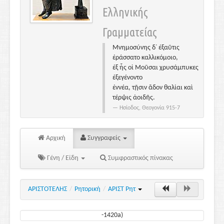
Ελληνικής
Γραμματείας
Μνημοσύνης δ᾽ ἐξαῦτις
ἐράσσατο καλλικόμοιο,
ἐξ ἧς οἱ Μοῦσαι χρυσάμπυκες
ἐξεγένοντο
ἐννέα, τῇσιν ἅδον θαλίαι καὶ
τέρψις ἀοιδῆς.
Ησίοδος, Θεογονία 915-7
Αρχική
Συγγραφείς
Γένη / Είδη
Συμφραστικός πίνακας
ΑΡΙΣΤΟΤΕΛΗΣ
/
Ρητορική
/
ΑΡΙΣΤ Ρητ
-1420a)