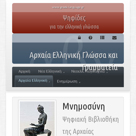
www.greek-language.gr
Ψηφίδες
για την ελληνική γλώσσα
Αρχαία Ελληνική Γλώσσα και
Γραμματεία
Αρχική
Νέα Ελληνική
Νεοελλ. Λογοτεχνία
Αρχαία Ελληνική
Ενημέρωση
Μνημοσύνη
Ψηφιακή Βιβλιοθήκη
της Αρχαίας