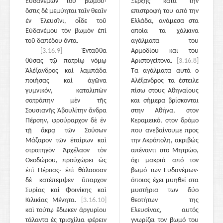
Εὐδανέμων τοῦ βωμοῦ·
Ξέρξης κατά την
ὅστις δὲ μεμύηται ταῖν θεαῖν
επιστροφή του από την
ἐν Ἐλευσῖνι, οἶδε τοῦ
Ελλάδα, ανάμεσα στα
Εὐδανέμου τὸν βωμὸν ἐπὶ
οποία τα χάλκινα
τοῦ δαπέδου ὄντα.
αγάλματα του
[3.16.9]
Ἐνταῦθα
Αρμοδίου και του
θύσας τῷ πατρίῳ νόμῳ
Αριστογείτονα.
[3.16.8]
Ἀλέξανδρος καὶ λαμπάδα
Τα αγάλματα αυτά ο
ποιήσας καὶ ἀγῶνα
Αλέξανδρος τα έστειλε
γυμνικόν, καταλιπὼν
πίσω στους Αθηναίους
σατράπην μὲν τῆς
και σήμερα βρίσκονται
Σουσιανῆς Ἀβουλίτην ἄνδρα
στην Αθήνα, στον
Πέρσην, φρούραρχον δὲ ἐν
Κεραμεικό, στον δρόμο
τῇ ἄκρᾳ τῶν Σούσων
που ανεβαίνουμε προς
Μάζαρον τῶν ἑταίρων καὶ
την Ακρόπολη, ακριβώς
στρατηγὸν Ἀρχέλαον τὸν
απέναντι στο Μητρώο,
Θεοδώρου, προὐχώρει ὡς
όχι μακριά από τον
ἐπὶ Πέρσας· ἐπὶ θάλασσαν
βωμό των Ευδανέμων·
δὲ κατέπεμψεν ὕπαρχον
όποιος έχει μυηθεί στα
Συρίας καὶ Φοινίκης καὶ
μυστήρια των δύο
Κιλικίας Μένητα.
[3.16.10]
θεοτήτων της
καὶ τούτῳ ἔδωκεν ἀργυρίου
Ελευσίνας, αυτός
τάλαντα ἐς τρισχίλια φέρειν
γνωρίζει τον βωμό του