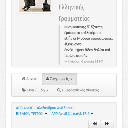
Ελληνικής
Γραμματείας
Μνημοσύνης δ᾽ ἐξαῦτις
ἐράσσατο καλλικόμοιο,
ἐξ ἧς οἱ Μοῦσαι χρυσάμπυκες
ἐξεγένοντο
ἐννέα, τῇσιν ἅδον θαλίαι καὶ
τέρψις ἀοιδῆς.
Ησίοδος, Θεογονία 915-7
Αρχική
Συγγραφείς
Γένη / Είδη
Συμφραστικός πίνακας
ΑΡΡΙΑΝΟΣ
/
Ἀλεξάνδρου Ἀνάβασις
/
ΒΙΒΛΙΟΝ ΤΡΙΤΟΝ
/
ΑΡΡ Αναβ 3.16.6-3.17.6