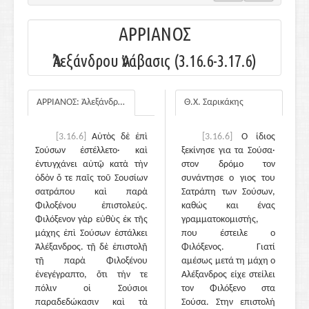
ΑΡΡΙΑΝΟΣ
Ἀλεξάνδρου Ἀνάβασις (3.16.6-3.17.6)
ΑΡΡΙΑΝΟΣ: Ἀλεξάνδρου Ἀνάβασις
Θ.Χ. Σαρικάκης
[3.16.6]
Αὐτὸς δὲ ἐπὶ
[3.16.6]
Ο ίδιος
Σούσων ἐστέλλετο· καὶ
ξεκίνησε για τα Σούσα·
ἐντυγχάνει αὐτῷ κατὰ τὴν
στον δρόμο τον
ὁδὸν ὅ τε παῖς τοῦ Σουσίων
συνάντησε ο γιος του
σατράπου καὶ παρὰ
Σατράπη των Σούσων,
Φιλοξένου ἐπιστολεύς.
καθώς και ένας
Φιλόξενον γὰρ εὐθὺς ἐκ τῆς
γραμματοκομιστής,
μάχης ἐπὶ Σούσων ἐστάλκει
που έστειλε ο
Ἀλέξανδρος. τῇ δὲ ἐπιστολῇ
Φιλόξενος. Γιατί
τῇ παρὰ Φιλοξένου
αμέσως μετά τη μάχη ο
ἐνεγέγραπτο, ὅτι τήν τε
Αλέξανδρος είχε στείλει
πόλιν οἱ Σούσιοι
τον Φιλόξενο στα
παραδεδώκασιν καὶ τὰ
Σούσα. Στην επιστολή