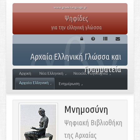
www.greek-language.gr
Ψηφίδες
για την ελληνική γλώσσα
Αρχαία Ελληνική Γλώσσα και
Γραμματεία
Αρχική
Νέα Ελληνική
Νεοελλ. Λογοτεχνία
Αρχαία Ελληνική
Ενημέρωση
Μνημοσύνη
Ψηφιακή Βιβλιοθήκη
της Αρχαίας