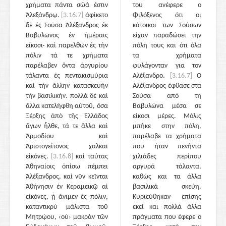
χρήματα πάντα σῶά ἐστιν
του ανέφερε ο
Ἀλεξάνδρῳ.
[3.16.7]
ἀφίκετο
Φιλόξενος ότι οι
δὲ ἐς Σοῦσα Ἀλέξανδρος ἐκ
κάτοικοι των Σούσων
Βαβυλῶνος ἐν ἡμέραις
είχαν παραδώσει την
εἴκοσι· καὶ παρελθὼν ἐς τὴν
πόλη τους και ότι όλα
πόλιν τά τε χρήματα
τα χρήματα
παρέλαβεν ὄντα ἀργυρίου
φυλάγονταν για τον
τάλαντα ἐς πεντακισμύρια
Αλέξανδρο.
[3.16.7]
Ο
καὶ τὴν ἄλλην κατασκευὴν
Αλέξανδρος έφθασε στα
τὴν βασιλικήν. πολλὰ δὲ καὶ
Σούσα από τη
ἄλλα κατελήφθη αὐτοῦ, ὅσα
Βαβυλώνα μέσα σε
Ξέρξης ἀπὸ τῆς Ἑλλάδος
είκοσι μέρες. Μόλις
ἄγων ἦλθε, τά τε ἄλλα καὶ
μπήκε στην πόλη,
Ἁρμοδίου καὶ
παρέλαβε τα χρήματα
Ἀριστογείτονος χαλκαῖ
που ήταν πενήντα
εἰκόνες.
[3.16.8]
καὶ ταύτας
χιλιάδες περίπου
Ἀθηναίοις ὀπίσω πέμπει
αργυρά τάλαντα,
Ἀλέξανδρος, καὶ νῦν κεῖνται
καθώς και τα άλλα
Ἀθήνησιν ἐν Κεραμεικῷ αἱ
βασιλικά σκεύη.
εἰκόνες, ᾗ ἄνιμεν ἐς πόλιν,
Κυριεύθηκαν επίσης
καταντικρὺ μάλιστα τοῦ
εκεί και πολλά άλλα
Μητρῴου, ‹οὐ› μακρὰν τῶν
πράγματα που έφερε ο