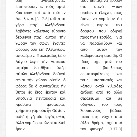
ὄρη ἀναφεύγοντες
τους διέταξε να έρθουν
ἐμπίπτουσιν ἐς τοὺς ἀμφὶ
στα στενά —των
Κρατερὸν καὶ ὑπὸ τούτων
οποίων ο έλεγχος τους
ἀπώλοντο.
[3.17.6]
ταῦτα τὰ
έκανε να νομίζουν ότι
γέρα παρ᾽ Ἀλεξάνδρου
είναι κύριοι του
λαβόντες χαλεπῶς εὕροντο
δρόμου που οδηγεί
δεόμενοι παρ᾽ αὐτοῦ τὴν
προς την Περσίδα— για
χώραν τὴν σφῶν ἔχοντες
να παραλάβουν και
φόρους ὅσα ἔτη Ἀλεξάνδρῳ
από αυτόν την
ἀποφέρειν. Πτολεμαῖος δὲ ὁ
καθορισμένη αμοιβή. Ο
Λάγου λέγει τὴν Δαρείου
ίδιος πήρε μαζί του
μητέρα δεηθῆναι ὑπὲρ
τους βασιλικούς
αὐτῶν Ἀλεξάνδρου δοῦναί
σωματοφύλακες και
σφισι τὴν χώραν οἰκεῖν. ὁ
τους υπασπιστές και
φόρος δὲ ὁ συνταχθεὶς ἦν
κάπου οκτώ χιλιάδες
ἵπποι ἐς ἔτος ἑκατὸν καὶ
άνδρες από το άλλο
ὑποζύγια πεντακόσια καὶ
στράτευμα και με
πρόβατα τρισμύρια.
οδηγούς του τους
χρήματα γὰρ οὐκ ἦν Οὐξίοις
Σουσιανούς βάδισε
οὐδὲ ἡ γῆ οἵα ἐργάζεσθαι,
μέσα στη νύχτα από
ἀλλὰ νομεῖς αὐτῶν οἱ πολλοὶ
άλλο δρόμο, όχι από
ἦσαν.
τον φανερό.
[3.17.3]
Και αφού διέτρεξε μέσα