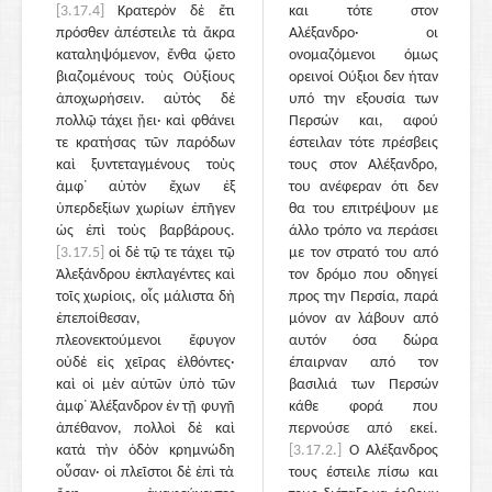
[3.17.4]
Κρατερὸν δὲ ἔτι
και τότε στον
πρόσθεν ἀπέστειλε τὰ ἄκρα
Αλέξανδρο· οι
καταληψόμενον, ἔνθα ᾤετο
ονομαζόμενοι όμως
βιαζομένους τοὺς Οὐξίους
ορεινοί Ούξιοι δεν ήταν
ἀποχωρήσειν. αὐτὸς δὲ
υπό την εξουσία των
πολλῷ τάχει ᾔει· καὶ φθάνει
Περσών και, αφού
τε κρατήσας τῶν παρόδων
έστειλαν τότε πρέσβεις
καὶ ξυντεταγμένους τοὺς
τους στον Αλέξανδρο,
ἀμφ᾽ αὑτὸν ἔχων ἐξ
του ανέφεραν ότι δεν
ὑπερδεξίων χωρίων ἐπῆγεν
θα του επιτρέψουν με
ὡς ἐπὶ τοὺς βαρβάρους.
άλλο τρόπο να περάσει
[3.17.5]
οἱ δὲ τῷ τε τάχει τῷ
με τον στρατό του από
Ἀλεξάνδρου ἐκπλαγέντες καὶ
τον δρόμο που οδηγεί
τοῖς χωρίοις, οἷς μάλιστα δὴ
προς την Περσία, παρά
ἐπεποίθεσαν,
μόνον αν λάβουν από
πλεονεκτούμενοι ἔφυγον
αυτόν όσα δώρα
οὐδὲ εἰς χεῖρας ἐλθόντες·
έπαιρναν από τον
καὶ οἱ μὲν αὐτῶν ὑπὸ τῶν
βασιλιά των Περσών
ἀμφ᾽ Ἀλέξανδρον ἐν τῇ φυγῇ
κάθε φορά που
ἀπέθανον, πολλοὶ δὲ καὶ
περνούσε από εκεί.
κατὰ τὴν ὁδὸν κρημνώδη
[3.17.2.]
Ο Αλέξανδρος
οὖσαν· οἱ πλεῖστοι δὲ ἐπὶ τὰ
τους έστειλε πίσω και