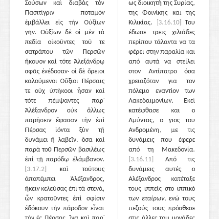
Σούσων καὶ διαβὰς τὸν
ως διοικητή της Συρίας,
Πασιτίγριν ποταμὸν
της Φοινίκης και της
ἐμβάλλει εἰς τὴν Οὐξίων
Κιλικίας.
[3.16.10]
Του
γῆν. Οὐξίων δὲ οἱ μὲν τὰ
έδωσε τρεις χιλιάδες
πεδία οἰκοῦντες τοῦ τε
περίπου τάλαντα να τα
σατράπου τῶν Περσῶν
φέρει στην παραλία και
ἤκουον καὶ τότε Ἀλεξάνδρῳ
από αυτά να στείλει
σφᾶς ἐνέδοσαν· οἱ δὲ ὄρειοι
στον Αντίπατρο όσα
καλούμενοι Οὔξιοι Πέρσαις
χρειαζόταν για τον
τε οὐχ ὑπήκοοι ἦσαν καὶ
πόλεμο εναντίον των
τότε πέμψαντες παρ᾽
Λακεδαιμονίων. Εκεί
Ἀλέξανδρον οὐκ ἄλλως
κατέφθασε και ο
παρήσειν ἔφασαν τὴν ἐπὶ
Αμύντας, ο γιος του
Πέρσας ἰόντα ξὺν τῇ
Ανδρομένη, με τις
δυνάμει ἢ λαβεῖν, ὅσα καὶ
δυνάμεις που έφερε
παρὰ τοῦ Περσῶν βασιλέως
από τη Μακεδονία.
ἐπὶ τῇ παρόδῳ ἐλάμβανον.
[3.16.11]
Από τις
[3.17.2]
καὶ τούτους
δυνάμεις αυτές ο
ἀποπέμπει Ἀλέξανδρος,
Αλέξανδρος κατέταξε
ἥκειν κελεύσας ἐπὶ τὰ στενά,
τους ιππείς στο ιππικό
ὧν κρατοῦντες ἐπὶ σφίσιν
των
εταίρων
, ενώ τους
ἐδόκουν τὴν πάροδον εἶναι
πεζούς τους πρόσθεσε
τὴν ἐς Πέρσας, ἵνα καὶ παρ᾽
στις άλλες του μονάδες