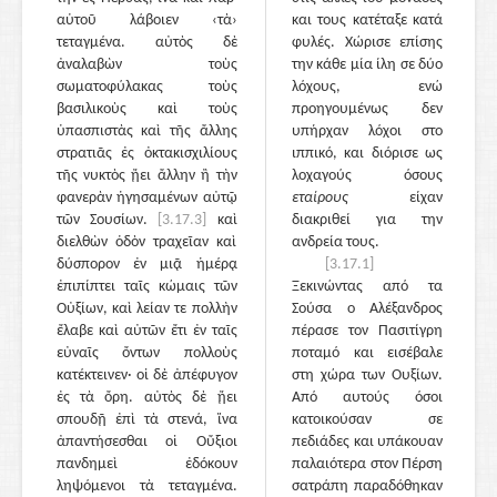
αὑτοῦ λάβοιεν ‹τὰ›
και τους κατέταξε κατά
τεταγμένα. αὐτὸς δὲ
φυλές. Χώρισε επίσης
ἀναλαβὼν τοὺς
την κάθε μία ίλη σε δύο
σωματοφύλακας τοὺς
λόχους, ενώ
βασιλικοὺς καὶ τοὺς
προηγουμένως δεν
ὑπασπιστὰς καὶ τῆς ἄλλης
υπήρχαν λόχοι στο
στρατιᾶς ἐς ὀκτακισχιλίους
ιππικό, και διόρισε ως
τῆς νυκτὸς ᾔει ἄλλην ἢ τὴν
λοχαγούς όσους
φανερὰν ἡγησαμένων αὐτῷ
εταίρους
είχαν
τῶν Σουσίων.
[3.17.3]
καὶ
διακριθεί για την
διελθὼν ὁδὸν τραχεῖαν καὶ
ανδρεία τους.
δύσπορον ἐν μιᾷ ἡμέρᾳ
[3.17.1]
ἐπιπίπτει ταῖς κώμαις τῶν
Ξεκινώντας από τα
Οὐξίων, καὶ λείαν τε πολλὴν
Σούσα ο Αλέξανδρος
ἔλαβε καὶ αὐτῶν ἔτι ἐν ταῖς
πέρασε τον Πασιτίγρη
εὐναῖς ὄντων πολλοὺς
ποταμό και εισέβαλε
κατέκτεινεν· οἱ δὲ ἀπέφυγον
στη χώρα των Ουξίων.
ἐς τὰ ὄρη. αὐτὸς δὲ ᾔει
Από αυτούς όσοι
σπουδῇ ἐπὶ τὰ στενά, ἵνα
κατοικούσαν σε
ἀπαντήσεσθαι οἱ Οὔξιοι
πεδιάδες και υπάκουαν
πανδημεὶ ἐδόκουν
παλαιότερα στον Πέρση
ληψόμενοι τὰ τεταγμένα.
σατράπη παραδόθηκαν