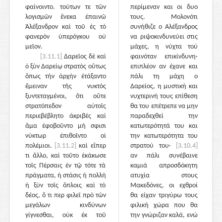
φαίνοιντο. τούτων τε τῶν
περίμεναν και οι δυο
λογισμῶν ἕνεκα ἐπαινῶ
τους. Μολονότι
Ἀλέξανδρον καὶ τοῦ ἐς τὸ
συνήθιζε ο Αλέξανδρος
φανερὸν ὑπερόγκου οὐ
να ριψοκινδυνεύει στις
μεῖον.
μάχες, η νύχτα τού
[3.11.1]
Δαρεῖος δὲ καὶ
φαινόταν επικίνδυνη·
ὁ ξὺν Δαρείῳ στρατὸς οὕτως
επιπλέον αν έχανε και
ὅπως τὴν ἀρχὴν ἐτάξαντο
πάλι τη μάχη ο
ἔμειναν τῆς νυκτὸς
Δαρείος, η μυστική και
ξυντεταγμένοι, ὅτι οὔτε
νυχτερινή τους επίθεση
στρατόπεδον αὐτοῖς
θα του επέτρεπε να μην
περιεβέβλητο ἀκριβὲς καὶ
παραδεχθεί την
ἅμα ἐφοβοῦντο μή σφισι
κατωτερότητά του και
νύκτωρ ἐπιθοῖντο οἱ
την κατωτερότητα του
πολέμιοι.
[3.11.2]
καὶ εἴπερ
στρατού του·
[3.10.4]
τι ἄλλο, καὶ τοῦτο ἐκάκωσε
αν πάλι συνέβαινε
τοῖς Πέρσαις ἐν τῷ τότε τὰ
καμιά απροσδόκητη
πράγματα, ἡ στάσις ἡ πολλὴ
ατυχία στους
ἡ ξὺν τοῖς ὅπλοις καὶ τὸ
Μακεδόνες, οι εχθροί
δέος, ὅ τι περ φιλεῖ πρὸ τῶν
θα είχαν τριγύρω τους
μεγάλων κινδύνων
φιλική χώρα που θα
γίγνεσθαι, οὐκ ἐκ τοῦ
την γνώριζαν καλά, ενώ