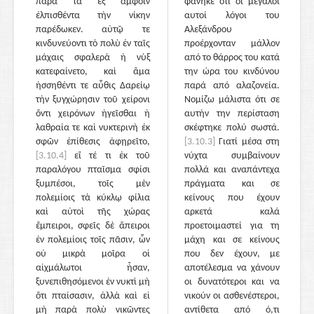
παρὰ τὰ ἐξ ἀμφοῖν
φάνηκε ότι οι μεγάλοι
ἐλπισθέντα τὴν νίκην
αυτοί λόγοι του
παρέδωκεν. αὐτῷ τε
Αλεξάνδρου
κινδυνεύοντι τὸ πολὺ ἐν ταῖς
προέρχονταν μάλλον
μάχαις σφαλερὰ ἡ νὺξ
από το θάρρος του κατά
κατεφαίνετο, καὶ ἅμα
την ώρα του κινδύνου
ἡσσηθέντι τε αὖθις Δαρείῳ
παρά από αλαζονεία.
τὴν ξυγχώρησιν τοῦ χείρονι
Νομίζω μάλιστα ότι σε
ὄντι χειρόνων ἡγεῖσθαι ἡ
αυτήν την περίσταση
λαθραία τε καὶ νυκτερινὴ ἐκ
σκέφτηκε πολύ σωστά.
σφῶν ἐπίθεσις ἀφῃρεῖτο,
[3.10.3]
Γιατί μέσα στη
[3.10.4]
εἴ τέ τι ἐκ τοῦ
νύχτα συμβαίνουν
παραλόγου πταῖσμα σφίσι
πολλά και αναπάντεχα
ξυμπέσοι, τοῖς μὲν
πράγματα και σε
πολεμίοις τὰ κύκλῳ φίλια
κείνους που έχουν
καὶ αὐτοὶ τῆς χώρας
αρκετά καλά
ἔμπειροι, σφεῖς δὲ ἄπειροι
προετοιμαστεί για τη
ἐν πολεμίοις τοῖς πᾶσιν, ὧν
μάχη και σε κείνους
οὐ μικρὰ μοῖρα οἱ
που δεν έχουν, με
αἰχμάλωτοι ἦσαν,
αποτέλεσμα να χάνουν
ξυνεπιθησόμενοι ἐν νυκτὶ μὴ
οι δυνατότεροι και να
ὅτι πταίσασιν, ἀλλὰ καὶ εἰ
νικούν οι ασθενέστεροι,
μὴ παρὰ πολὺ νικῶντες
αντίθετα από ό,τι