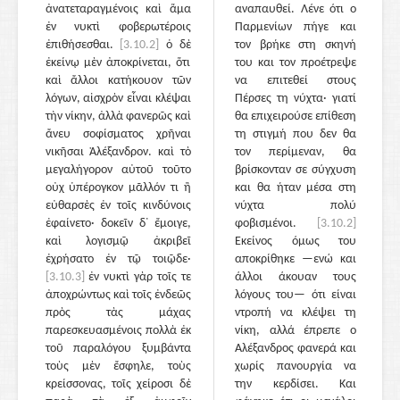
ἀνατεταραγμένοις καὶ ἅμα
αναπαυθεί. Λένε ότι ο
ἐν νυκτὶ φοβερωτέροις
Παρμενίων πήγε και
ἐπιθήσεσθαι.
[3.10.2]
ὁ δὲ
τον βρήκε στη σκηνή
ἐκείνῳ μὲν ἀποκρίνεται, ὅτι
του και τον προέτρεψε
καὶ ἄλλοι κατήκουον τῶν
να επιτεθεί στους
λόγων, αἰσχρὸν εἶναι κλέψαι
Πέρσες τη νύχτα· γιατί
τὴν νίκην, ἀλλὰ φανερῶς καὶ
θα επιχειρούσε επίθεση
ἄνευ σοφίσματος χρῆναι
τη στιγμή που δεν θα
νικῆσαι Ἀλέξανδρον. καὶ τὸ
τον περίμεναν, θα
μεγαλήγορον αὐτοῦ τοῦτο
βρίσκονταν σε σύγχυση
οὐχ ὑπέρογκον μᾶλλόν τι ἢ
και θα ήταν μέσα στη
εὐθαρσὲς ἐν τοῖς κινδύνοις
νύχτα πολύ
ἐφαίνετο· δοκεῖν δ᾽ ἔμοιγε,
φοβισμένοι.
[3.10.2]
καὶ λογισμῷ ἀκριβεῖ
Εκείνος όμως του
ἐχρήσατο ἐν τῷ τοιῷδε·
αποκρίθηκε —ενώ και
[3.10.3]
ἐν νυκτὶ γὰρ τοῖς τε
άλλοι άκουαν τους
ἀποχρώντως καὶ τοῖς ἐνδεῶς
λόγους του— ότι είναι
πρὸς τὰς μάχας
ντροπή να κλέψει τη
παρεσκευασμένοις πολλὰ ἐκ
νίκη, αλλά έπρεπε ο
τοῦ παραλόγου ξυμβάντα
Αλέξανδρος φανερά και
τοὺς μὲν ἔσφηλε, τοὺς
χωρίς πανουργία να
κρείσσονας, τοῖς χείροσι δὲ
την κερδίσει. Και