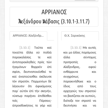
ΑΡΡΙΑΝΟΣ
Ἀλεξάνδρου Ἀνάβασις (3.10.1-3.11.7)
ΑΡΡΙΑΝΟΣ: Ἀλεξάνδρου Ἀνάβασις
Θ.Χ. Σαρικάκης
[3.10.1]
Ταῦτα καὶ
[3.10.1]
Με αυτές
τοιαῦτα ἄλλα οὐ πολλὰ
και με άλλες παρόμοιες
παρακαλέσας τε καὶ
άλλα σύντομες
ἀντιπαρακληθεὶς πρὸς τῶν
προτροπές ο
ἡγεμόνων θαρρεῖν ἐπὶ
Αλέξανδρος, αφού
σφίσι, δειπνοποιεῖσθαί τε
ενθάρρυνε και
καὶ ἀναπαύεσθαι ἐκέλευσε
συγχρόνως
τὸν στρατόν. Παρμενίων δὲ
παρακινήθηκε και ο
λέγουσιν ὅτι ἀφικόμενος
ίδιος από τους
παρ᾽ αὐτὸν ἐπὶ τὴν σκηνήν,
αρχηγούς του στρατού
νύκτωρ παρῄνει ἐπιθέσθαι
να βασίζεται σε αυτούς,
τοῖς Πέρσαις·
διέταξε τον στρατό να
ἀπροσδοκήτοις τε γὰρ καὶ
δειπνήσει και να