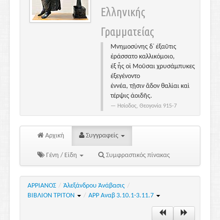
Ελληνικής
Γραμματείας
Μνημοσύνης δ᾽ ἐξαῦτις
ἐράσσατο καλλικόμοιο,
ἐξ ἧς οἱ Μοῦσαι χρυσάμπυκες
ἐξεγένοντο
ἐννέα, τῇσιν ἅδον θαλίαι καὶ
τέρψις ἀοιδῆς.
Ησίοδος, Θεογονία 915-7
Αρχική
Συγγραφείς
Γένη / Είδη
Συμφραστικός πίνακας
ΑΡΡΙΑΝΟΣ
/
Ἀλεξάνδρου Ἀνάβασις
/
ΒΙΒΛΙΟΝ ΤΡΙΤΟΝ
/
ΑΡΡ Αναβ 3.10.1-3.11.7