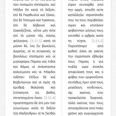
τῶν ποταμῶν ἐτετάχατο, καὶ
είχαν συνταχθεί από
Μῆδοι ἔτι κατὰ τὸ δεξιόν,
την αρχή, επειδή ούτε
ἐπὶ δὲ Παρθυαῖοι καὶ Σάκαι,
κατάλληλο στρατόπεδο
ἐπὶ δὲ Τόπειροι καὶ Ὑρκάνιοι,
που να τους περιβάλλει
ἐπὶ δὲ Ἀλβανοὶ καὶ
είχαν και επιπλέον
Σακεσ[ε]ῖναι, οὗτοι μὲν ἔστε
φοβούνταν μήπως τους
ἐπὶ τὸ μέσον τῆς πάσης
επιτεθεί ο εχθρός κατά
φάλαγγος.
[3.11.5]
κατὰ τὸ
τη νύχτα.
[3.11.2]
μέσον δέ, ἵνα ἦν βασιλεὺς
Περισσότερο από
Δαρεῖος, οἵ τε συγγενεῖς οἱ
καθετί άλλο σε εκείνη
βασιλέως ἐτετάχατο καὶ οἱ
την περίσταση έβλαψε
μηλοφόροι Πέρσαι καὶ Ἰνδοὶ
τους Πέρσες η για
καὶ Κᾶρες οἱ ἀνάσπαστοι
πολλή ώρα ένοπλη
καλούμενοι καὶ οἱ Μάρδοι
επιφυλακή τους και ο
τοξόται· Οὔξιοι δὲ καὶ
φόβος που εμφανίζεται
Βαβυλώνιοι καὶ οἱ πρὸς τῇ
συνήθως πριν από τους
ἐρυθρᾷ θαλάσσῃ καὶ
μεγάλους κινδύνους,
Σιττακηνοὶ εἰς βάθος
όχι εκείνος που
ἐπιτεταγμένοι ἦσαν.
[3.11.6]
προκαλείται ξαφνικά,
προετετάχατο δὲ ἐπὶ μὲν τοῦ
αλλά εκείνος που τους
εὐωνύμου κατὰ τὸ δεξιὸν
απασχολούσε από πολύ
τοῦ Ἀλεξάνδρου οἵ τε Σκύθαι
χρόνο και κυριαρχούσε