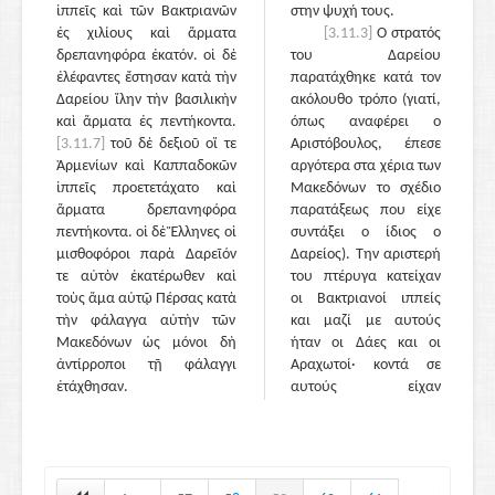
ἱππεῖς καὶ τῶν Βακτριανῶν
στην ψυχή τους.
ἐς χιλίους καὶ ἅρματα
[3.11.3]
Ο στρατός
δρεπανηφόρα ἑκατόν. οἱ δὲ
του Δαρείου
ἐλέφαντες ἔστησαν κατὰ τὴν
παρατάχθηκε κατά τον
Δαρείου ἴλην τὴν βασιλικὴν
ακόλουθο τρόπο (γιατί,
καὶ ἅρματα ἐς πεντήκοντα.
όπως αναφέρει ο
[3.11.7]
τοῦ δὲ δεξιοῦ οἵ τε
Αριστόβουλος, έπεσε
Ἀρμενίων καὶ Καππαδοκῶν
αργότερα στα χέρια των
ἱππεῖς προετετάχατο καὶ
Μακεδόνων το σχέδιο
ἅρματα δρεπανηφόρα
παρατάξεως που είχε
πεντήκοντα. οἱ δὲ Ἕλληνες οἱ
συντάξει ο ίδιος ο
μισθοφόροι παρὰ Δαρεῖόν
Δαρείος). Την αριστερή
τε αὐτὸν ἑκατέρωθεν καὶ
του πτέρυγα κατείχαν
τοὺς ἅμα αὐτῷ Πέρσας κατὰ
οι Βακτριανοί ιππείς
τὴν φάλαγγα αὐτὴν τῶν
και μαζί με αυτούς
Μακεδόνων ὡς μόνοι δὴ
ήταν οι Δάες και οι
ἀντίρροποι τῇ φάλαγγι
Αραχωτοί· κοντά σε
ἐτάχθησαν.
αυτούς είχαν
παραταχθεί οι Πέρσες,
ανάμικτοι ιππείς και
πεζοί, μετά τους
Πέρσες οι Σουσιανοί και