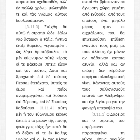
παραυτίκα σχεδιασθέν, ἀλλ᾽
αυτοί θα βρίσκονταν σε
ἐν πολλῷ χρόνῳ μελετηθέν
άγνωστη χώρα γεμάτη
τε καὶ τὰς γνώμας αὐτοῖς
από εχθρούς, από τους
δουλωσάμενον.
οποίους ένα μεγάλο
[3.11.3]
Ἐτάχθη δὲ
μέρος ήταν οι
αὐτῷ ἡ στρατιὰ ὧδε· ἑάλω
αιχμάλωτοι, που θα
γὰρ ὕστερον ἡ τάξις, ἥντινα
επιχειρούσαν επίθεση
ἔταξε Δαρεῖος, γεγραμμένη,
εναντίον τους μαζί με
ὡς λέγει Ἀριστόβουλος. τὸ
τους άλλους, όχι μόνον
μὲν εὐώνυμον αὐτῷ κέρας
αν πάθαιναν κάποια
οἵ τε Βάκτριοι ἱππεῖς εἶχον
ατυχία, αλλά και αν
καὶ ξὺν τούτοις Δάαι καὶ
ακόμη δεν κέρδιζαν
Ἀραχωτοί· ἐπὶ δὲ τούτοις
σαφή και ολοκληρωτική
Πέρσαι ἐτετάχατο, ἱππεῖς τε
νίκη. Κάνοντας αυτούς
ὁμοῦ καὶ πεζοὶ
τους συλλογισμούς
ἀναμεμιγμένοι, καὶ Σούσιοι
επαινώ τον Αλέξανδρο,
ἐπὶ Πέρσαις, ἐπὶ δὲ Σουσίοις
και όχι λιγότερο για την
Καδούσιοι·
[3.11.4]
αὕτη
φανερή υπεροψία του.
μὲν ἡ τοῦ εὐωνύμου κέρως
[3.11.1]
Ο Δαρείος
ἔστε ἐπὶ τὸ μέσον τῆς πάσης
και ο στρατός του
φάλαγγος τάξις ἦν· κατὰ δὲ
παρέμειναν
τὸ δεξιὸν οἵ τε ἐκ Κοίλης
παραταγμένοι τη
Συρίας καὶ οἱ ἐκ τῆς μέσης
νύχτα, όπως ακριβώς