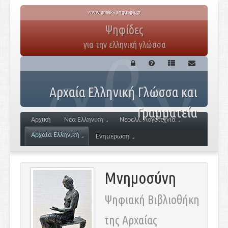
www.greek-language.gr
Ψηφίδες
για την ελληνική γλώσσα
Αρχαία Ελληνική Γλώσσα και
Γραμματεία
Αρχική
Νέα Ελληνική
Νεοελλ. Λογοτεχνία
Αρχαία Ελληνική
Ενημέρωση
Μνημοσύνη
Ψηφιακή Βιβλιοθήκη
της Αρχαίας