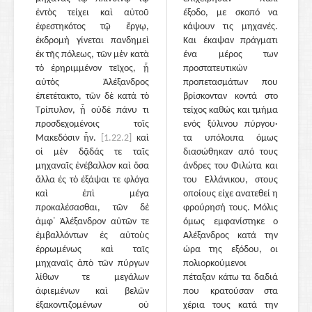
ἐντὸς τείχει καὶ αὐτοῦ
έξοδο, με σκοπό να
ἐφεστηκότος τῷ ἔργῳ,
κάψουν τις μηχανές.
ἐκδρομὴ γίνεται πανδημεὶ
Και έκαψαν πράγματι
ἐκ τῆς πόλεως, τῶν μὲν κατὰ
ένα μέρος των
τὸ ἐρηριμμένον τεῖχος, ᾗ
προστατευτικών
αὐτὸς Ἀλέξανδρος
προπετασμάτων που
ἐπετέτακτο, τῶν δὲ κατὰ τὸ
βρίσκονταν κοντά στο
Τρίπυλον, ᾗ οὐδὲ πάνυ τι
τείχος καθώς και τμήμα
προσδεχομένοις τοῖς
ενός ξύλινου πύργου·
Μακεδόσιν ἦν.
[1.22.2]
καὶ
τα υπόλοιπα όμως
οἱ μὲν δᾷδάς τε ταῖς
διασώθηκαν από τους
μηχαναῖς ἐνέβαλλον καὶ ὅσα
άνδρες του Φιλώτα και
ἄλλα ἐς τὸ ἐξάψαι τε φλόγα
του Ελλάνικου, στους
καὶ ἐπὶ μέγα
οποίους είχε ανατεθεί η
προκαλέσασθαι, τῶν δὲ
φρούρησή τους. Μόλις
ἀμφ᾽ Ἀλέξανδρον αὐτῶν τε
όμως εμφανίστηκε ο
ἐμβαλλόντων ἐς αὐτοὺς
Αλέξανδρος κατά την
ἐρρωμένως καὶ ταῖς
ώρα της εξόδου, οι
μηχαναῖς ἀπὸ τῶν πύργων
πολιορκούμενοι
λίθων τε μεγάλων
πέταξαν κάτω τα δαδιά
ἀφιεμένων καὶ βελῶν
που κρατούσαν στα
ἐξακοντιζομένων οὐ
χέρια τους κατά την