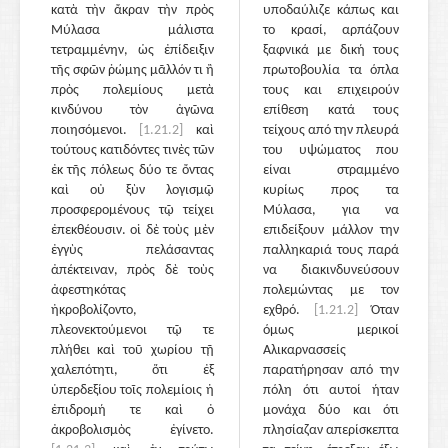
κατὰ τὴν ἄκραν τὴν πρὸς
υποδαύλιζε κάπως και
Μύλασα μάλιστα
το κρασί, αρπάζουν
τετραμμένην, ὡς ἐπίδειξιν
ξαφνικά με δική τους
τῆς σφῶν ῥώμης μᾶλλόν τι ἢ
πρωτοβουλία τα όπλα
πρὸς πολεμίους μετὰ
τους και επιχειρούν
κινδύνου τὸν ἀγῶνα
επίθεση κατά τους
ποιησόμενοι.
[1.21.2]
καὶ
τείχους από την πλευρά
τούτους κατιδόντες τινὲς τῶν
του υψώματος που
ἐκ τῆς πόλεως δύο τε ὄντας
είναι στραμμένο
καὶ οὐ ξὺν λογισμῷ
κυρίως προς τα
προσφερομένους τῷ τείχει
Μύλασα, για να
ἐπεκθέουσιν. οἱ δὲ τοὺς μὲν
επιδείξουν μάλλον την
ἐγγὺς πελάσαντας
παλληκαριά τους παρά
ἀπέκτειναν, πρὸς δὲ τοὺς
να διακινδυνεύσουν
ἀφεστηκότας
πολεμώντας με τον
ἠκροβολίζοντο,
εχθρό.
[1.21.2]
Όταν
πλεονεκτούμενοι τῷ τε
όμως μερικοί
πλήθει καὶ τοῦ χωρίου τῇ
Αλικαρνασσείς
χαλεπότητι, ὅτι ἐξ
παρατήρησαν από την
ὑπερδεξίου τοῖς πολεμίοις ἡ
πόλη ότι αυτοί ήταν
ἐπιδρομή τε καὶ ὁ
μονάχα δύο και ότι
ἀκροβολισμὸς ἐγίνετο.
πλησίαζαν απερίσκεπτα