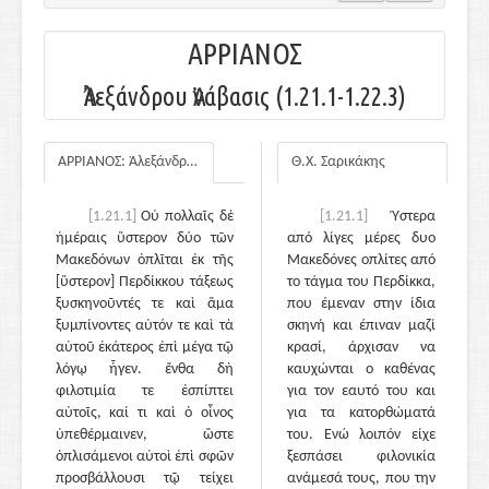
ΑΡΡΙΑΝΟΣ
Ἀλεξάνδρου Ἀνάβασις (1.21.1-1.22.3)
ΑΡΡΙΑΝΟΣ: Ἀλεξάνδρου Ἀνάβασις
Θ.Χ. Σαρικάκης
[1.21.1]
Οὐ πολλαῖς δὲ
[1.21.1]
Ύστερα
ἡμέραις ὕστερον δύο τῶν
από λίγες μέρες δυο
Μακεδόνων ὁπλῖται ἐκ τῆς
Μακεδόνες οπλίτες από
[ὕστερον] Περδίκκου τάξεως
το τάγμα του Περδίκκα,
ξυσκηνοῦντές τε καὶ ἅμα
που έμεναν στην ίδια
ξυμπίνοντες αὑτόν τε καὶ τὰ
σκηνή και έπιναν μαζί
αὑτοῦ ἑκάτερος ἐπὶ μέγα τῷ
κρασί, άρχισαν να
λόγῳ ἦγεν. ἔνθα δὴ
καυχώνται ο καθένας
φιλοτιμία τε ἐσπίπτει
για τον εαυτό του και
αὐτοῖς, καί τι καὶ ὁ οἶνος
για τα κατορθώματά
ὑπεθέρμαινεν, ὥστε
του. Ενώ λοιπόν είχε
ὁπλισάμενοι αὐτοὶ ἐπὶ σφῶν
ξεσπάσει φιλονικία
προσβάλλουσι τῷ τείχει
ανάμεσά τους, που την