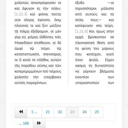
χαλεπῶς ἀπεστράφησάν τε
έξοδο —οι
καὶ ἔφυγον ἐς τὴν πόλιν.
περισσότεροι μάλιστα
[1.22.3]
καὶ φόνος ταύτῃ
από αυτούς και τα
οὐκ ὀλίγος ἐγένετο, ὅσῳ
όπλα τους— και
πλείονές τε καὶ ξὺν μείζονι
κατέφυγαν στα τείχη.
τῇ τόλμῃ ἐξέδραμον. οἱ μὲν
[1.21.6]
Και όμως στην
γὰρ εἰς χεῖρας ἐλθόντες τοῖς
αρχή βρίσκονταν σε
Μακεδόσιν ἀπέθανον, οἱ δὲ
πλεονεκτική θέση από
ἀμφὶ τῷ τείχει τῷ
τη φύση του μέρους
καταπεπτωκότι, στενοτέρας
που κατείχαν, γιατί
τε ἢ κατὰ τὸ πλῆθος αὐτῶν
ήταν ψηλά. Είχαν
τῆς παρόδου οὔσης καὶ τῶν
ακόμη τη δυνατότητα
κατερηριμμένων τοῦ τείχους
να ρίχνουν βλήματα
χαλεπὴν τὴν ὑπέρβασιν
εναντίον των
αὐτοῖς παρεχόντων.
υπερασπιστών των
μηχανημάτων όχι μόνο
κατά μέτωπο, αλλά και
από τους πύργους που
είχαν μείνει όρθιοι στις
δυο πλευρές του
1 ...
21
22
23
24
25
γκρεμισμένου τείχους·
έτσι μπορούσαν να
... 166