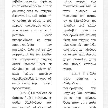
ἐκβεβοηθήκεσαν, ἀφέντες
τρίτος πύργος είχε
καὶ τὰ ὅπλα οἱ πολλοὶ αὐτῶν
τρανταχτεί και δεν θα
ῥίψαντες εἴσω τοῦ τείχους
ήταν δύσκολο να
ἔφευγον.
[1.21.6]
καίτοι τά
γκρεμιστεί και αυτός,
γε πρῶτα τῇ φύσει τε τοῦ
αν οι Μακεδόνες τον
χωρίου, ὑπερδεξίου ὄντος,
έσκαβαν από κάτω·
ἐπεκράτουν καὶ οὐ κατὰ
πρόλαβαν όμως οι
μέτωπον μόνον
πολιορκούμενοι και στη
ἠκροβολίζοντο ἐς τοὺς
θέση του τείχους που
προμαχομένους τῶν
είχε πέσει έχτισαν άλλο
μηχανῶν, ἀλλὰ καὶ ἐκ τῶν
από μέσα με πλίνθους
πύργων, οἳ δὴ ἑκατέρωθεν
σε σχήμα ημισελήνου,
τοῦ ἐρηριμμένου τείχους
χωρίς δυσκολία, χάρη
αὐτοὶ ὑπολελειμμένοι ἐκ
στα πολλά εργατικά
πλαγίου τε καὶ μόνον οὐ
χέρια.
κατὰ νώτου παρεῖχον
[1.21.5]
Την άλλη
ἀκροβολίζεσθαι ἐς τοὺς τῷ
μέρα οδήγησε ο
ἀντῳκοδομημένῳ τείχει
Αλέξανδρος τις
προσάγοντας.
πολιορκητικές του
[1.22.1]
Οὐ πολλαῖς δὲ
μηχανές και εναντίον
ὕστερον ἡμέραις ἐπάγοντος
αυτού του τείχους.
αὖθις Ἀλεξάνδρου τὰς
Όσοι ήταν στην πόλη
μηχανὰς τῷ πλινθίνῳ τῷ
επιχείρησαν πάλι