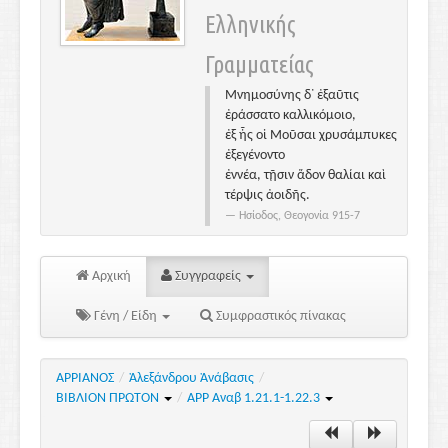
Ελληνικής
Γραμματείας
Μνημοσύνης δ᾽ ἐξαῦτις
ἐράσσατο καλλικόμοιο,
ἐξ ἧς οἱ Μοῦσαι χρυσάμπυκες
ἐξεγένοντο
ἐννέα, τῇσιν ἅδον θαλίαι καὶ
τέρψις ἀοιδῆς.
Ησίοδος, Θεογονία 915-7
Αρχική
Συγγραφείς
Γένη / Είδη
Συμφραστικός πίνακας
ΑΡΡΙΑΝΟΣ
/
Ἀλεξάνδρου Ἀνάβασις
/
ΒΙΒΛΙΟΝ ΠΡΩΤΟΝ
/
ΑΡΡ Αναβ 1.21.1-1.22.3