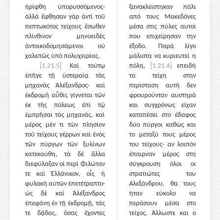
ἠρίφθη ὑπορυσσόμενος·
ξανακλείστηκαν πάλι
ἀλλὰ ἔφθησαν γὰρ ἀντὶ τοῦ
από τους Μακεδόνες
πεπτωκότος τείχους ἔσωθεν
μέσα στις πύλες αυτοί
πλίνθινον μηνοειδὲς
που επιχείρησαν την
ἀντοικοδομησάμενοι οὐ
έξοδο. Παρά λίγο
χαλεπῶς ὑπὸ πολυχειρίας.
μάλιστα να κυριευτεί η
[1.21.5]
Καὶ τούτῳ
πόλη,
[1.21.4]
επειδή
ἐπῆγε τῇ ὑστεραίᾳ τὰς
τα τείχη στην
μηχανὰς Ἀλέξανδρος· καὶ
περίσταση αυτή δεν
ἐκδρομὴ αὖθις γίγνεται τῶν
φρουρούνταν αυστηρά
ἐκ τῆς πόλεως ἐπὶ τῷ
και συγχρόνως είχαν
ἐμπρῆσαι τὰς μηχανάς. καὶ
καταπέσει στο έδαφος
μέρος μέν τι τῶν πλησίον
δύο πύργοι καθώς και
τοῦ τείχους γέρρων καὶ ἑνὸς
το μεταξύ τους μέρος
τῶν πύργων τῶν ξυλίνων
του τείχους· αν λοιπόν
κατεκαύθη, τὰ δὲ ἄλλα
έπαιρναν μέρος στη
διεφύλαξαν οἱ περὶ Φιλώταν
σύγκρουση όλοι οι
τε καὶ Ἑλλάνικον, οἷς ἡ
στρατιώτες του
φυλακὴ αὐτῶν ἐπετέτραπτο·
Αλεξάνδρου, θα τους
ὡς δὲ καὶ Ἀλέξανδρος
ήταν εύκολο να
ἐπεφάνη ἐν τῇ ἐκδρομῇ, τάς
περάσουν μέσα στο
τε δᾷδας, ὅσας ἔχοντες
τείχος. Άλλωστε και ο