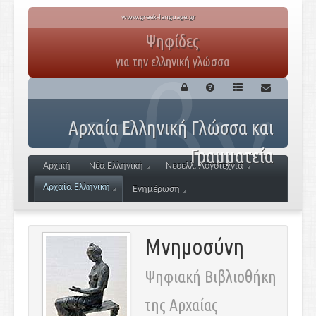
www.greek-language.gr
Ψηφίδες
για την ελληνική γλώσσα
Αρχαία Ελληνική Γλώσσα και
Γραμματεία
Αρχική
Νέα Ελληνική
Νεοελλ. Λογοτεχνία
Αρχαία Ελληνική
Ενημέρωση
Μνημοσύνη
Ψηφιακή Βιβλιοθήκη
της Αρχαίας