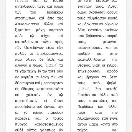
[1.21.3]
καὶ ἐν τούτῳ
τα τείχη, έτρεξαν έξω
ἀντεκθέουσί τινες καὶ ἄλλοι
εναντίον τους. Αυτοί
τῶν τοῦ Περδίκκου
όμως σκότωσαν όσους
στρατιωτῶν, καὶ ἀπὸ τῆς
τους πλησίασαν κοντά
Ἁλικαρνασσοῦ ἄλλοι καὶ
και άρχισαν να ρίχνουν
ξυμπίπτει μάχη καρτερὰ
βέλη εναντίον εκείνων
πρὸς τῷ τείχει· καὶ
που βρίσκονταν μακριά
κατακλείονται αὖθις πρὸς
τους, μολονότι
τῶν Μακεδόνων εἴσω τῶν
μειονεκτούσαν και σε
πυλῶν οἱ ἐπεκδραμόντες.
αριθμό και στην
παρ᾽ ὀλίγον δὲ ἦλθε καὶ
ακαταλληλότητα της
ἁλῶναι ἡ πόλις.
[1.21.4]
τά
θέσεως, γιατί οι εχθροί
τε γὰρ τείχη ἐν τῷ τότε οὐκ
επιχειρούσαν έφοδο
ἐν ἀκριβεῖ φυλακῇ ἦν καὶ
και έριχναν τα βέλη
δύο πύργοι καὶ μεσοπύργιον
τους από ψηλά.
ἐς ἔδαφος καταπεπτωκότα
[1.21.3]
Στο μεταξύ
οὐ χαλεπὴν ἂν τῷ
έτρεξαν και άλλοι από
στρατεύματι, εἰ ἅπαν
τους στρατιώτες του
προσήψατο τοῦ ἔργου, τὴν
Περδίκκα και άλλοι
ἐς τὸ τεῖχος πάροδον
πάλι από την
παρέσχε, καὶ ὁ τρίτος
Αλικαρνασσό· έτσι έγινε
πύργος κατασεσεισμένος
άγρια μάχη κοντά στο
οὐδὲ οὗτος χαλεπῶς ἂν
τείχος· και