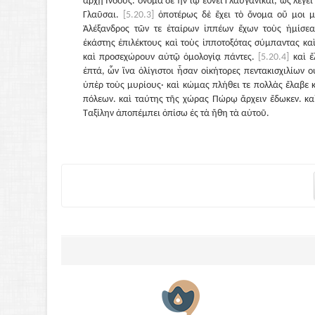
ἀρχῇ Ἰνδούς. ὄνομα δὲ ἦν τῷ ἔθνει Γλαυγανῖκαι, ὡς λέγε
Γλαῦσαι.
[5.20.3]
ὁποτέρως δὲ ἔχει τὸ ὄνομα οὔ μοι μ
Ἀλέξανδρος τῶν τε ἑταίρων ἱππέων ἔχων τοὺς ἡμίσε
ἑκάστης ἐπιλέκτους καὶ τοὺς ἱπποτοξότας σύμπαντας καὶ
καὶ προσεχώρουν αὐτῷ ὁμολογίᾳ πάντες.
[5.20.4]
καὶ ἔ
ἑπτά, ὧν ἵνα ὀλίγιστοι ἦσαν οἰκήτορες πεντακισχιλίων 
ὑπὲρ τοὺς μυρίους· καὶ κώμας πλήθει τε πολλὰς ἔλαβε
πόλεων. καὶ ταύτης τῆς χώρας Πώρῳ ἄρχειν ἔδωκεν. καὶ
Ταξίλην ἀποπέμπει ὀπίσω ἐς τὰ ἤθη τὰ αὑτοῦ.