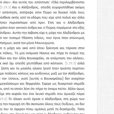
αυτό σου». Και αυτός του απάντησε: «Όλα περιλαμβάνονται
[5.19.3]
Και ο Αλέξανδρος, επειδή ευχαριστήθηκε ακόμη
ν απάντηση, επέτρεψε στον Πώρο να διοικεί πάλι τους
ρόσθεσε εκτός από τα εδάφη που είχε από παλιά και άλλα
ταν περισσότερα από πριν. Έτσι και ο Αλέξανδρος
τρόπο έναν γενναίο άνδρα και ο Πώρος παρέμεινε στο εξής
ξάνδρου. Αυτήν την έκβαση είχε η μάχη του Αλεξάνδρου με
ό τον ποταμό Υδάσπη Ινδούς, που έγινε όταν επώνυμος
 Ηγήμων, κατά τον μήνα Μουνυχιώνα.
νε η μάχη και εκεί από όπου ξεκίνησε και πέρασε στον
ε πόλεις. Τη μία ονόμασε Νίκαια και πήρε το όνομά της
Ινδών και την άλλη Βουκεφάλα, σε ανάμνηση του αλόγου,
 εκεί όχι επειδή χτυπήθηκε από κάποιον,
[5.19.5]
αλλά
ζέστη και τη μεγάλη ηλικία (γιατί ήταν τριάντα περίπου
ε πολλούς κόπους και κινδύνους μαζί με τον Αλέξανδρο,
 τον ίππευε, γιατί [αυτός ο Βουκεφάλας] δεν ανεχόταν
 μεγαλόσωμο και θαρραλέο. Έφερε ως διακριτικό σημάδι
, από το οποίο λένε ότι πήρε το όνομα τούτο. Άλλοι όμως
είχε στο κεφάλι του ένα λευκό σημάδι που έμοιαζε πάρα
.19.6]
Το άλογο αυτό έχασε ο Αλέξανδρος στη χώρα των
λη την περιοχή ότι θα σκοτώσει όλους τους Ουξίους, αν δεν
Και του το έφεραν πίσω αμέσως μετά τη διακήρυξη. Τόση