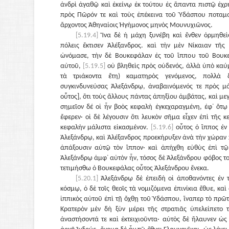
ἀνδρὶ ἀγαθῷ καὶ ἐκείνῳ ἐκ τούτου ἐς ἅπαντα πιστῷ ἐχρ
πρὸς Πῶρόν τε καὶ τοὺς ἐπέκεινα τοῦ Ὑδάσπου ποταμο
ἄρχοντος Ἀθηναίοις Ἡγήμονος μηνὸς Μουνυχιῶνος.
[5.19.4]
Ἵνα δὲ ἡ μάχη ξυνέβη καὶ ἔνθεν ὁρμηθεὶ
πόλεις ἔκτισεν Ἀλέξανδρος. καὶ τὴν μὲν Νίκαιαν τῆς
ὠνόμασε, τὴν δὲ Βουκεφάλαν ἐς τοῦ ἵππου τοῦ Βουκ
αὐτοῦ,
[5.19.5]
οὐ βληθεὶς πρὸς οὐδενός, ἀλλὰ ὑπὸ καύμ
τὰ τριάκοντα ἔτη) καματηρὸς γενόμενος, πολλὰ
συγκινδυνεύσας Ἀλεξάνδρῳ, ἀναβαινόμενός τε πρὸς μ
οὗτος], ὅτι τοὺς ἄλλους πάντας ἀπηξίου ἀμβάτας, καὶ με
σημεῖον δέ οἱ ἦν βοὸς κεφαλὴ ἐγκεχαραγμένη, ἐφ᾽ ὅτῳ 
ἔφερεν· οἱ δὲ λέγουσιν ὅτι λευκὸν σῆμα εἶχεν ἐπὶ τῆς 
κεφαλὴν μάλιστα εἰκασμένον.
[5.19.6]
οὗτος ὁ ἵππος ἐν
Ἀλεξάνδρῳ, καὶ Ἀλέξανδρος προεκήρυξεν ἀνὰ τὴν χώραν 
ἀπάξουσιν αὐτῷ τὸν ἵππον· καὶ ἀπήχθη εὐθὺς ἐπὶ τῷ
Ἀλεξάνδρῳ ἀμφ᾽ αὐτὸν ἦν, τόσος δὲ Ἀλεξάνδρου φόβος τοῖ
τετιμήσθω ὁ Βουκεφάλας οὗτος Ἀλεξάνδρου ἕνεκα.
[5.20.1]
Ἀλεξάνδρῳ δὲ ἐπειδὴ οἱ ἀποθανόντες ἐν 
κόσμῳ, ὁ δὲ τοῖς θεοῖς τὰ νομιζόμενα ἐπινίκια ἔθυε, κα
ἱππικὸς αὐτοῦ ἐπὶ τῇ ὄχθῃ τοῦ Ὑδάσπου, ἵναπερ τὸ πρῶ
Κρατερὸν μὲν δὴ ξὺν μέρει τῆς στρατιᾶς ὑπελείπετο τ
ἀναστήσοντά τε καὶ ἐκτειχιοῦντα· αὐτὸς δὲ ἤλαυνεν ὡ