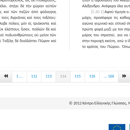
ι Ἀριστόβουλος, ὡς δὲ Πτολεμαῖος,
ήταν η αφοσίωση του Αλεξάν
έλει. ἐπῄει δὲ τὴν χώραν αὐτῶν
Αλέξανδρο. Ανέφερα όλα αυτ
ας καὶ τῶν πεζῶν ἀπὸ φάλαγγος
[5.20.1]
Αφού τίμησε ο 
 τοὺς Ἀγριᾶνας καὶ τοὺς τοξότας·
μάχη, προσέφερε τις καθιε
λαβε πόλεις μὲν ἐς τριάκοντα καὶ
αγώνα γυμνικό και ιππικό σ
οὐκ ἐλάττους ἦσαν, πολλῶν δὲ καὶ
πρώτη φορά μαζί με τον στρ
 καὶ πολυανθρώπους οὐ μεῖον τῶν
μέρος του στρατού, για να 
 Ταξίλῃ δὲ διαλλάττει Πῶρον καὶ
στην περιοχή εκείνη, ενώ ο
το κράτος του Πώρου. Όπω
ήταν Γλαυγανίκες, ενώ ό
ενδιαφέρει ποιό όνομα είνα
μαζί του τους μισούς από 
από κάθε τάγμα και όλους τ
Ινδοί προσχωρούσαν στον Α
1 ...
112
113
114
115
116
... 166
εφτά περίπου πόλεις· μερ
λιγότερους από πέντε χιλιά
δέκα χιλιάδες. Κατέλαβε 
πολυάνθρωπα από τις πόλει
© 2012 Κέντρο Ελληνικής Γλώσσας, 
Πώρο. Συμφιλίωσε επίσης τ
τον Ταξίλη.