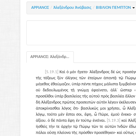
ΑΡΡΙΑΝΟΣ
/
Ἀλεξάνδρου Ἀνάβασις
/
ΒΙΒΛΙΟΝ ΠΕΜΠΤΟΝ
ΑΡΡΙΑΝΟΣ: Ἀλεξάνδρου Ἀνάβασις
[5.19.1]
Καὶ ὁ μὲν ἤγετο· Ἀλέξανδρος δὲ ὡς προσά
τῆς τάξεως ξὺν ὀλίγοις τῶν ἑταίρων ἀπαντᾷ τῷ Πώρῳ·
μέγεθος ἐθαύμαζεν, ὑπὲρ πέντε πήχεις μάλιστα ξυμβαῖνον
οὐ δεδουλωμένος τῇ γνώμῃ ἐφαίνετο, ἀλλ᾽ ὥσπερ 
προσέλθοι ὑπὲρ βασιλείας τῆς αὑτοῦ πρὸς βασιλέα ἄλλο
δὴ Ἀλέξανδρος πρῶτος προσειπὼν αὐτὸν λέγειν ἐκέλευσεν 
ἀποκρίνασθαι λόγος ὅτι· βασιλικῶς μοι χρῆσαι, ὦ Ἀλέξ
λόγῳ, τοῦτο μὲν ἔσται σοι, ἔφη, ὦ Πῶρε, ἐμοῦ ἕνεκα· σ
ἀξίου. ὁ δὲ πάντα ἔφη ἐν τούτῳ ἐνεῖναι.
[5.19.3]
καὶ Ἀλέξ
ἡσθεὶς τήν τε ἀρχὴν τῷ Πώρῳ τῶν τε αὐτῶν Ἰνδῶν ἔδωκ
πάλαι οὔσῃ πλείονα τῆς πρόσθεν προσέθηκεν· καὶ οὕτως 