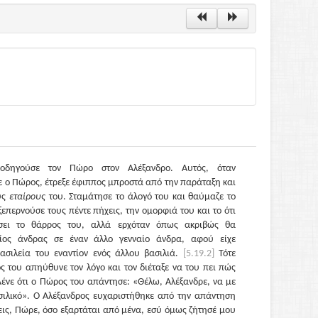
ηγούσε τον Πώρο στον Αλέξανδρο. Αυτός, όταν
 ο Πώρος, έτρεξε έφιππος μπροστά από την παράταξη και
ους
εταίρους
του. Σταμάτησε το άλογό του και θαύμαζε το
περνούσε τους πέντε πήχεις, την ομορφιά του και το ότι
σει το θάρρος του, αλλά ερχόταν όπως ακριβώς θα
αίος άνδρας σε έναν άλλο γενναίο άνδρα, αφού είχε
βασιλεία του εναντίον ενός άλλου βασιλιά.
[5.19.2]
Τότε
ς του απηύθυνε τον λόγο και τον διέταξε να του πει πώς
 Λένε ότι ο Πώρος του απάντησε: «Θέλω, Αλέξανδρε, να με
ασιλικό». Ο Αλέξανδρος ευχαριστήθηκε από την απάντηση
χεις, Πώρε, όσο εξαρτάται από μένα, εσύ όμως ζήτησέ μου