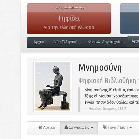
www.greek-language.gr
Ψηφίδες
για την ελληνική γλώσσα
Αρχ
Αρχική
Νέα Ελληνική
Νεοελλ. Λογοτεχνία
Μνημοσύνη
Ψηφιακή Βιβλιοθήκη τ
Μνημοσύνης δ᾽ ἐξαῦτις ἐράσσα
ἐξ ἧς οἱ Μοῦσαι χρυσάμπυκες 
ἐννέα, τῇσιν ἅδον θαλίαι καὶ τ
Ησίοδος, Θεογονία 915-7
Αρχική
Συγγραφείς
Γένη / Είδη