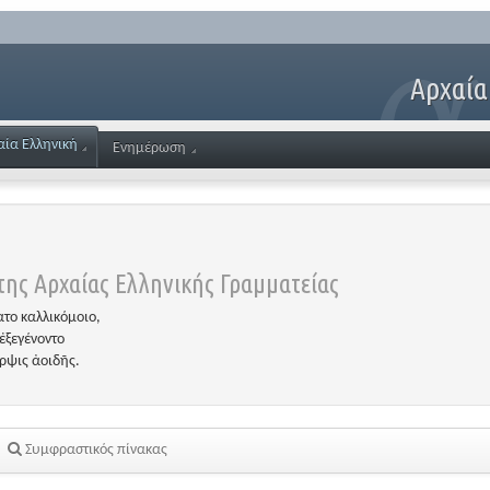
Αρχαία
αία Ελληνική
Ενημέρωση
ης Αρχαίας Ελληνικής Γραμματείας
το καλλικόμοιο,
ἐξεγένοντο
έρψις ἀοιδῆς.
Συμφραστικός πίνακας