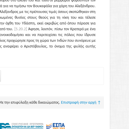
δρου στο άλογό του και τόσο οι βάρβαροι φοβούνταν τον
ά για να τιμήσω τον Βουκεφάλα για χάρη του Αλεξάνδρου.
Αλέξανδρος με τις πρέπουσες τιμές όσους σκοτώθηκαν στη
ρωμένες θυσίες στους θεούς για τη νίκη του και τέλεσε
την όχθη του Υδάσπη, εκεί ακριβώς από όπου πέρασε για
ατό του.
[5.20.2]
Άφησε, λοιπόν, πίσω τον Κρατερό με ένα
ανοικοδομήσει και να περιτειχίσει τις πόλεις που ίδρυσε
 ίδιος προχώρησε προς τη χώρα των Ινδών που συνόρευε με
ς αναφέρει ο Αριστόβουλος, το όνομα της φυλής αυτής
πως αναφέρει ο Πτολεμαίος, Γλαύσες.
[5.20.3]
Δεν με
ι το σωστό. Ο Αλέξανδρος εισέβαλε στη χώρα τους έχοντας
τους
εταίρους
ιππείς και από τους πεζούς τους εκλεκτούς
ους
ιπποτοξότες
και τους Αγριάνες και τους τοξότες. Όλοι οι
λέξανδρο ύστερα από συμφωνία.
[5.20.4]
Κατέλαβε τριάντα
ικές είχαν πάρα πολύ λίγους κατοίκους, πάντως όχι
δες, πολλών όμως πόλεων οι κάτοικοι ξεπερνούσαν και τις
επίσης και πάρα πολλά χωριά, που δεν ήταν λιγότερο
ς. Παρέδωσε την εξουσία και αυτής της περιοχής στον
Με την επιφύλαξη κάθε δικαιώματος.
Επιστροφή στην αρχή ↑
ον Πώρο με τον Ταξίλη και απέστειλε πίσω στη χώρα του