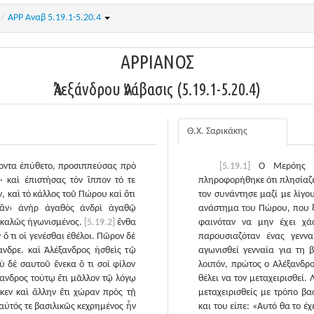
/
ΑΡΡ Αναβ 5.19.1-5.20.4
ΑΡΡΙΑΝΟΣ
Ἀλεξάνδρου Ἀνάβασις (5.19.1-5.20.4)
Θ.Χ. Σαρικάκης
γοντα ἐπύθετο, προσιππεύσας πρὸ
[5.19.1]
Ο Μερόης οδ
 καὶ ἐπιστήσας τὸν ἵππον τό τε
πληροφορήθηκε ότι πλησίαζε
, καὶ τὸ κάλλος τοῦ Πώρου καὶ ὅτι
τον συνάντησε μαζί με λίγ
‹ἂν› ἀνὴρ ἀγαθὸς ἀνδρὶ ἀγαθῷ
ανάστημα του Πώρου, που ξε
ν καλῶς ἠγωνισμένος.
[5.19.2]
ἔνθα
φαινόταν να μην έχει χά
ὅ τι οἱ γενέσθαι ἐθέλοι. Πῶρον δὲ
παρουσιαζόταν ένας γενν
ανδρε. καὶ Ἀλέξανδρος ἡσθεὶς τῷ
αγωνισθεί γενναία για τη 
ὺ δὲ σαυτοῦ ἕνεκα ὅ τι σοὶ φίλον
λοιπόν, πρώτος ο Αλέξανδρο
ανδρος τούτῳ ἔτι μᾶλλον τῷ λόγῳ
θέλει να τον μεταχειρισθεί.
εν καὶ ἄλλην ἔτι χώραν πρὸς τῇ
μεταχειρισθείς με τρόπο β
αὐτός τε βασιλικῶς κεχρημένος ἦν
και του είπε: «Αυτό θα το έ