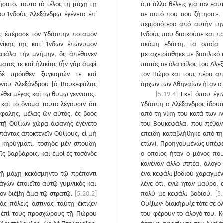
ήσατο. τοῦτο τὸ τέλος τῇ μάχῃ τῇ
ό,τι άλλο θέλεις για τον ε
ῦ Ἰνδοὺς Ἀλεξάνδρῳ ἐγένετο ἐπ᾽
σε αυτό που σου ζήτησα».
περισσότερο από αυτήν τη
ς ἐπέρασε τὸν Ὑδάσπην ποταμὸν
Ινδούς που διοικούσε και π
 νίκης τῆς κατ᾽ Ἰνδῶν ἐπώνυμον
ακόμη εδάφη, τα οποία ή
εφάλα τὴν μνήμην, ὃς ἀπέθανεν
μεταχειρίσθηκε με βασιλικό 
ατος τε καὶ ἡλικίας (ἦν γὰρ ἀμφὶ
πιστός σε όλα φίλος του Αλε
 δὲ πρόσθεν ξυγκαμών τε καὶ
τον Πώρο και τους πέρα απ
όνου Ἀλεξάνδρου [ὁ Βουκεφάλας
άρχων των Αθηναίων ήταν ο
γέθει μέγας καὶ τῷ θυμῷ γενναῖος.
[5.19.4]
Εκεί όπου έγι
καὶ τὸ ὄνομα τοῦτο λέγουσιν ὅτι
Υδάσπη ο Αλέξανδρος ίδρυσ
κεφαλῆς, μέλας ὢν αὐτός, ἐς βοὸς
από τη νίκη του κατά των 
 τῇ Οὐξίων χώρᾳ ἀφανὴς ἐγένετο
του Βουκεφάλα, που πέθανε
πάντας ἀποκτενεῖν Οὐξίους, εἰ μὴ
επειδή καταβλήθηκε από τη 
 κηρύγματι. τοσήδε μὲν σπουδὴ
ετών). Προηγουμένως υπέφερ
ς βαρβάροις. καὶ ἐμοὶ ἐς τοσόνδε
ο οποίος ήταν ο μόνος που
κανέναν άλλο ιππέα, άλογο
τῇ μάχῃ κεκόσμηντο τῷ πρέποντι
ένα κεφάλι βοδιού χαραγμένο
ὶ ἀγὼν ἐποιεῖτο αὐτῷ γυμνικὸς καὶ
λένε ότι, ενώ ήταν μαύρο, 
τον διέβη ἅμα τῷ στρατῷ.
[5.20.2]
πολύ με κεφάλι βοδιού.
[5
ὰς πόλεις ἅστινας ταύτῃ ἔκτιζεν
Ουξίων· διακήρυξε τότε σε ό
ς ἐπὶ τοὺς προσχώρους τῇ Πώρου
του φέρουν το άλογό του. 