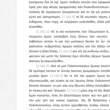
ἐασόμενοι διὰ τὸ ὑφ᾽ ἡμῶν πολλαῖς ναυσὶν αἰεὶ ἐφορμεῖ
πρὸς μὲν γὰρ ὀλίγας ἐφορμούσας κἂν διακινδυνεύσειαν 
πολλαῖς δὲ εἰργόμενοι ἡσυχάσουσι καὶ ἐν τῷ μὴ μελετῶ
αὐτὸ καὶ ὀκνηρότεροι.
[1.142.9]
τὸ δὲ ναυτικὸν τέχνης 
ἐνδέχεται, ὅταν τύχῃ, ἐκ παρέργου μελετᾶσθαι, ἀλλὰ μ
γίγνεσθαι.
[1.143.1]
«Εἴ τε καὶ κινήσαντες τῶν Ὀλυμπίασιν ἢ
πειρῷντο ἡμῶν ὑπολαβεῖν τοὺς ξένους τῶν ναυτῶν,
ἐσβάντων αὐτῶν τε καὶ τῶν μετοίκων δεινὸν ἂν ἦν· νῦ
κράτιστον, κυβερνήτας ἔχομεν πολίτας καὶ τὴν ἄλλην ὑ
ἅπασα ἡ ἄλλη Ἑλλάς.
[1.143.2]
καὶ ἐπὶ τῷ κινδύνῳ οὐδεὶς
φεύγειν καὶ μετὰ τῆς ἥσσονος ἅμα ἐλπίδος ὀλίγων ἡμε
ἐκείνοις ξυναγωνίζεσθαι.
[1.143.3]
«Καὶ τὰ μὲν Πελοποννησίων ἔμοιγε τοιαῦτ
δὲ ἡμέτερα τούτων τε ὧνπερ ἐκείνοις ἐμεμψάμην ἀπηλλ
μεγάλα ἔχειν.
[1.143.4]
ἤν τε ἐπὶ τὴν χώραν ἡμῶν πεζ
πλευσούμεθα, καὶ οὐκέτι ἐκ τοῦ ὁμοίου ἔσται Πελοποννή
Ἀττικὴν ἅπασαν· οἱ μὲν γὰρ οὐχ ἕξουσιν ἄλλην ἀντιλαβεῖν 
ἐν νήσοις καὶ κατ᾽ ἤπειρον·
[1.143.5]
μέγα γὰρ τὸ τῆς θαλ
ἦμεν νησιῶται, τίνες ἂν ἀληπτότεροι ἦσαν; καὶ νῦν χρὴ 
τὴν μὲν γῆν καὶ οἰκίας ἀφεῖναι, τῆς δὲ θαλάσσης 
Πελοποννησίοις ὑπὲρ αὐτῶν ὀργισθέντας πολλῷ πλέοσι 