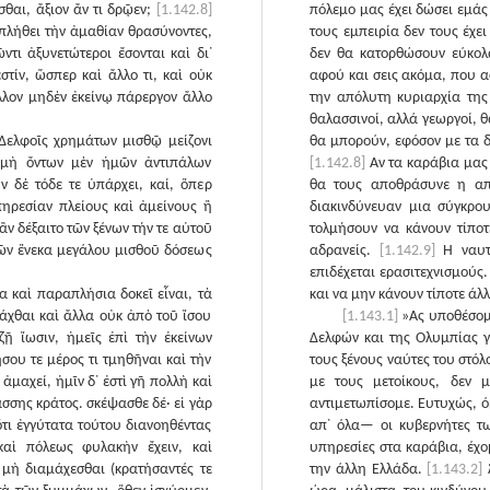
σθαι, ἄξιον ἄν τι δρῷεν;
[1.142.8]
πόλεμο μας έχει δώσει εμάς
πλήθει τὴν ἀμαθίαν θρασύνοντες,
τους εμπειρία δεν τους έχε
ντι ἀξυνετώτεροι ἔσονται καὶ δι᾽
δεν θα κατορθώσουν εύκολ
ἐστίν, ὥσπερ καὶ ἄλλο τι, καὶ οὐκ
αφού και σεις ακόμα, που α
ᾶλλον μηδὲν ἐκείνῳ πάρεργον ἄλλο
την απόλυτη κυριαρχία της
θαλασσινοί, αλλά γεωργοί, 
 Δελφοῖς χρημάτων μισθῷ μείζονι
θα μπορούν, εφόσον με τα δ
 μὴ ὄντων μὲν ἡμῶν ἀντιπάλων
[1.142.8]
Αν τα καράβια μας 
ν δὲ τόδε τε ὑπάρχει, καί, ὅπερ
θα τους αποθράσυνε η απ
πηρεσίαν πλείους καὶ ἀμείνους ἢ
διακινδύνευαν μια σύγκρο
 ἂν δέξαιτο τῶν ξένων τήν τε αὑτοῦ
τολμήσουν να κάνουν τίποτ
ρῶν ἕνεκα μεγάλου μισθοῦ δόσεως
αδρανείς.
[1.142.9]
Η ναυτι
επιδέχεται ερασιτεχνισμούς
α καὶ παραπλήσια δοκεῖ εἶναι, τὰ
και να μην κάνουν τίποτε άλλ
άχθαι καὶ ἄλλα οὐκ ἀπὸ τοῦ ἴσου
[1.143.1]
»Ας υποθέσομ
ῇ ἴωσιν, ἡμεῖς ἐπὶ τὴν ἐκείνων
Δελφών και της Ολυμπίας 
σου τε μέρος τι τμηθῆναι καὶ τὴν
τους ξένους ναύτες του στόλ
ἀμαχεί, ἡμῖν δ᾽ ἐστὶ γῆ πολλὴ καὶ
με τους μετοίκους, δεν 
άσσης κράτος. σκέψασθε δέ· εἰ γὰρ
αντιμετωπίσομε. Ευτυχώς, ό
ὅτι ἐγγύτατα τούτου διανοηθέντας
απ᾽ όλα— οι κυβερνήτες τω
καὶ πόλεως φυλακὴν ἔχειν, καὶ
υπηρεσίες στα καράβια, έχ
μὴ διαμάχεσθαι (κρατήσαντές τε
την άλλη Ελλάδα.
[1.143.2]
Ά