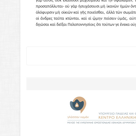
γὰρ αὖθις οὐκ ἐλάσσοσι μαχούμεθα καὶ ἢν σφαλῶμεν, τ
προσαπόλλυται· οὐ γὰρ ἡσυχάσουσι μὴ ἱκανῶν ἡμῶν ὄντω
ὀλόφυρσιν μὴ οἰκιῶν καὶ γῆς ποιεῖσθαι, ἀλλὰ τῶν σωμάτω
οἱ ἄνδρες ταῦτα κτῶνται. καὶ εἰ ᾤμην πείσειν ὑμᾶς, αὐ
δῃῶσαι καὶ δεῖξαι Πελοποννησίοις ὅτι τούτων γε ἕνεκα ο