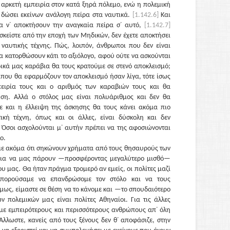
 αρκετή εμπειρία στον κατά ξηρά πόλεμο, ενώ η πολεμική
ι δώσει εκείνων ανάλογη πείρα στα ναυτικά.
[1.142.6]
Και
α ν᾽ αποκτήσουν την αναγκαία πείρα σ᾽ αυτό,
[1.142.7]
σκείστε από την εποχή των Μηδικών, δεν έχετε αποκτήσει
 ναυτικής τέχνης. Πώς, λοιπόν, άνθρωποι που δεν είναι
θα κατορθώσουν κάτι το αξιόλογο, αφού ούτε να ασκούνται
ικά μας καράβια θα τους κρατούμε σε στενό αποκλεισμό;
που θα εφαρμόζουν τον αποκλεισμό ήσαν λίγα, τότε ίσως
ειρία τους και ο αριθμός των καραβιών τους και θα
υση. Αλλά ο στόλος μας είναι πολυάριθμος και δεν θα
ε και η έλλειψη της άσκησης θα τους κάνει ακόμα πιο
κή τέχνη, όπως και οι άλλες, είναι δύσκολη και δεν
. Όσοι ασχολούνται μ᾽ αυτήν πρέπει να της αφοσιώνονται
ο.
ε ακόμα ότι σηκώνουν χρήματα από τους θησαυρούς των
για να μας πάρουν —προσφέροντας μεγαλύτερο μισθό—
ου μας. Θα ήταν πράγμα τρομερό αν εμείς, οι πολίτες μαζί
μπορούσαμε να επανδρώσομε τον στόλο και να τους
μως, είμαστε σε θέση να το κάνομε και —το σπουδαιότερο
ν πολεμικών μας είναι πολίτες Αθηναίοι. Για τις άλλες
ομε εμπειρότερους και περισσότερους ανθρώπους απ᾽ όλη
λλωστε, κανείς από τους ξένους δεν θ᾽ αποφάσιζε, στην