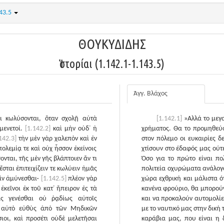
143.5
ΘΟΥΚΥΔΙΔΗΣ
Ἱστορίαι (1.142.1-1.143.5)
Άγγ. Βλάχος
ι κωλύσονται, ὅταν σχολῇ αὐτὰ
[1.142.1]
»Αλλά το μεγα
μενετοί.
[1.142.2]
καὶ μὴν οὐδ᾽ ἡ
χρήματος. Θα το προμηθεύο
.142.3]
τὴν μὲν γὰρ χαλεπὸν καὶ ἐν
στον πόλεμο οι ευκαιρίες δ
ολεμίᾳ τε καὶ οὐχ ἧσσον ἐκείνοις
χτίσουν στο έδαφός μας ούτ
ονται, τῆς μὲν γῆς βλάπτοιεν ἄν τι
Όσο για το πρώτο είναι πο
σται ἐπιτειχίζειν τε κωλύειν ἡμᾶς
πολιτεία οχυρώματα ανάλογα
σὶν ἀμύνεσθαι·
[1.142.5]
πλέον γὰρ
χώρα εχθρική και μάλιστα ό
ἐκεῖνοι ἐκ τοῦ κατ᾽ ἤπειρον ἐς τὰ
κανένα φρούριο, θα μπορούν
ς γενέσθαι οὐ ῥᾳδίως αὐτοῖς
και να προκαλούν αυτομολίε
ς αὐτὸ εὐθὺς ἀπὸ τῶν Μηδικῶν
με το ναυτικό μας στην δική
οι, καὶ προσέτι οὐδὲ μελετῆσαι
καράβια μας, που είναι η