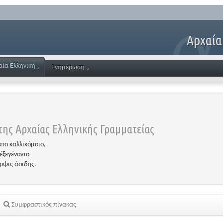
Αρχαία
αία Ελληνική
Ενημέρωση
ης Αρχαίας Ελληνικής Γραμματείας
το καλλικόμοιο,
ἐξεγένοντο
έρψις ἀοιδῆς.
Συμφραστικός πίνακας