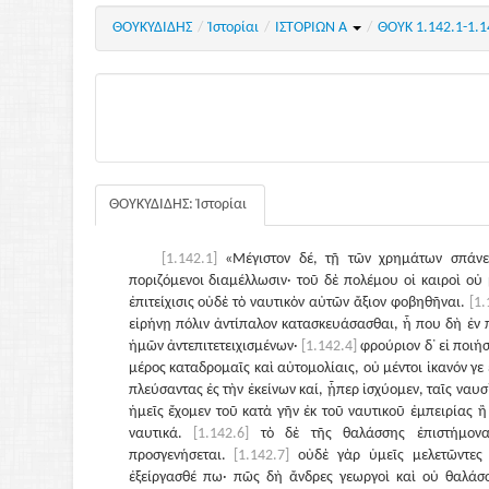
ΘΟΥΚΥΔΙΔΗΣ
/
Ἱστορίαι
/
ΙΣΤΟΡΙΩΝ Α
/
ΘΟΥΚ 1.142.1-1.
ΘΟΥΚΥΔΙΔΗΣ: Ἱστορίαι
[1.142.1]
«Μέγιστον δέ, τῇ τῶν χρημάτων σπάνε
ποριζόμενοι διαμέλλωσιν· τοῦ δὲ πολέμου οἱ καιροὶ οὐ 
ἐπιτείχισις οὐδὲ τὸ ναυτικὸν αὐτῶν ἄξιον φοβηθῆναι.
[1
εἰρήνῃ πόλιν ἀντίπαλον κατασκευάσασθαι, ἦ που δὴ ἐν π
ἡμῶν ἀντεπιτετειχισμένων·
[1.142.4]
φρούριον δ᾽ εἰ ποιήσ
μέρος καταδρομαῖς καὶ αὐτομολίαις, οὐ μέντοι ἱκανόν γε ἔ
πλεύσαντας ἐς τὴν ἐκείνων καί, ᾗπερ ἰσχύομεν, ταῖς ναυ
ἡμεῖς ἔχομεν τοῦ κατὰ γῆν ἐκ τοῦ ναυτικοῦ ἐμπειρίας ἢ 
ναυτικά.
[1.142.6]
τὸ δὲ τῆς θαλάσσης ἐπιστήμονα
προσγενήσεται.
[1.142.7]
οὐδὲ γὰρ ὑμεῖς μελετῶντε
ἐξείργασθέ πω· πῶς δὴ ἄνδρες γεωργοὶ καὶ οὐ θαλάσσι