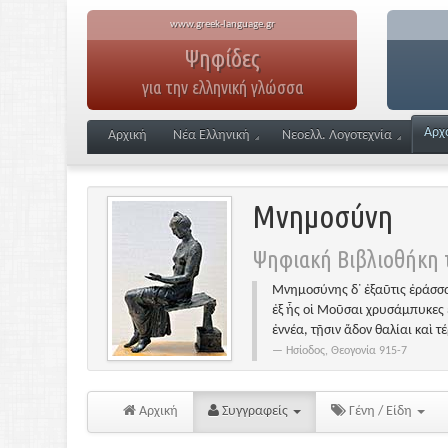
www.greek-language.gr
Ψηφίδες
για την ελληνική γλώσσα
Αρχ
Αρχική
Νέα Ελληνική
Νεοελλ. Λογοτεχνία
Μνημοσύνη
Ψηφιακή Βιβλιοθήκη τ
Μνημοσύνης δ᾽ ἐξαῦτις ἐράσσα
ἐξ ἧς οἱ Μοῦσαι χρυσάμπυκες 
ἐννέα, τῇσιν ἅδον θαλίαι καὶ τ
Ησίοδος, Θεογονία 915-7
Αρχική
Συγγραφείς
Γένη / Είδη