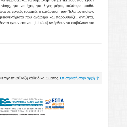
 να εξοριστεί και να συμπολεμήσει με εκείνους που έχουν
 νίκης, για να έχει, για λίγες μέρες, καλύτερο μισθό.
ναι σε γενικές γραμμές η κατάσταση των Πελοποννησίων,
 μειονεκτήματα που ανάφερα και παρουσιάζει, αντίθετα,
εν τα έχουν εκείνοι.
[1.143.4]
Αν έρθουν να εισβάλουν στο
 με τα καράβια μας, στα δικά τους εδάφη. Και η λεηλασία
ου θα έχει πολύ σοβαρότερες συνέπειες από την λεηλασία
είνοι δεν μπορούν ν᾽ αποκτήσουν άλλα εδάφη χωρίς να
με στην διάθεσή μας άφθονη γη και στα νησιά και στην
5]
Η κυριαρχία στην θάλασσα είναι τεράστιο πλεονέκτημα.
ποιοί θα ήσαν πιο απρόσβλητοι από εμάς; Απ᾽ αυτό πρέπει
φασίζομε σαν να είμαστε νησιώτες. Ας εγκαταλείψομε τα
 κι ας στρέψομε όλη μας την προσπάθεια στην υπεράσπιση
 θαλασσοκρατορίας μας. Δεν πρέπει η αγανάκτηση που θα
Με την επιφύλαξη κάθε δικαιώματος.
Επιστροφή στην αρχή ↑
τροφές που θα πάθομε να μας παρασύρει και ν᾽
χη εναντίον των Πελοποννησίων, που είναι πολύ
σομε θα πρέπει να πάλι ν᾽ αντιμετωπίσομε άλλους τόσους
α χάσομε εκείνο που αποτελεί τη βάση της δύναμής μας,
που δεν θα μείνουν αδρανείς αν δεν είμαστε σε θέση να
ς. Δεν πρέπει να θρηνούμε τα σπίτια μας και τα κτήματά
ας. Δεν είναι τ᾽ άψυχα που κάνουν τους ανθρώπους, αλλά
 άψυχα. Και αν πίστευα πως μπορώ να σας πείσω, θα σας
οι να τα καταστρέψετε για να δείξετε στους Πελοποννησίους