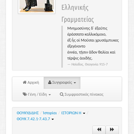
Ελληνικής
Γραμματείας
Μνημοσύνης δ᾽ ἐξαῦτις
ἐράσσατο καλλικόμοιο,
ἐξ ἧς οἱ Μοῦσαι χρυσάμπυκες
ἐξεγένοντο
ἐννέα, τῇσιν ἅδον θαλίαι καὶ
τέρψις ἀοιδῆς.
Ησίοδος, Θεογονία 915-7
Αρχική
Συγγραφείς
Γένη / Είδη
Συμφραστικός πίνακας
ΘΟΥΚΥΔΙΔΗΣ
/
Ἱστορίαι
/
ΙΣΤΟΡΙΩΝ Η
/
ΘΟΥΚ 7.42.1-7.43.7