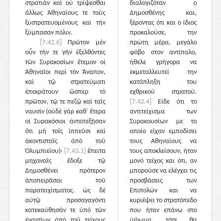
στρατιὰν καὶ οὐ τρίψεσθαι
διαλογιζόταν ο
ἄλλως Ἀθηναίους τε τοὺς
Δημοσθένης και,
ξυστρατευομένους καὶ τὴν
ξέροντας ότι και ο ίδιος
ξύμπασαν πόλιν.
προκαλούσε, την
[7.42.6]
Πρῶτον μὲν
πρώτη μέρα, μεγάλο
οὖν τήν τε γῆν ἐξελθόντες
φόβο στον αντίπαλο,
τῶν Συρακοσίων ἔτεμον οἱ
ήθελε γρήγορα να
Ἀθηναῖοι περὶ τὸν Ἄναπον,
εκμεταλλευτεί την
καὶ τῷ στρατεύματι
κατάπληξη του
ἐπεκράτουν ὥσπερ τὸ
εχθρικού στρατού.
πρῶτον, τῷ τε πεζῷ καὶ ταῖς
[7.42.4]
Είδε ότι το
ναυσίν (οὐδὲ γὰρ καθ᾽ ἕτερα
αντιτείχισμα των
οἱ Συρακόσιοι ἀντεπεξῇσαν
Συρακουσίων με το
ὅτι μὴ τοῖς ἱππεῦσι καὶ
οποίο είχαν εμποδίσει
ἀκοντισταῖς ἀπὸ τοῦ
τους Αθηναίους να
Ὀλυμπιείου)·
[7.43.1]
ἔπειτα
τους αποκλείσουν, ήταν
μηχαναῖς ἔδοξε τῷ
μονό τείχος και ότι, αν
Δημοσθένει πρότερον
μπορούσε να ελέγχει τις
ἀποπειρᾶσαι τοῦ
προσβάσεις των
παρατειχίσματος. ὡς δὲ
Επιπολών και να
αὐτῷ προσαγαγόντι
κυριέψει το στρατόπεδο
κατεκαύθησάν τε ὑπὸ τῶν
που ήταν επάνω στο
ἐναντίων ἀπὸ τοῦ τείχους
ύψωμα, τότε θα