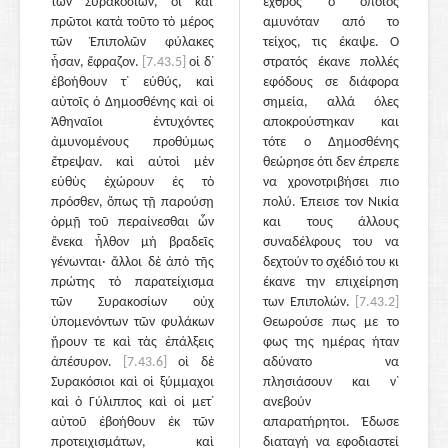
τῶν Συρακοσίων, οἳ καὶ
εχθρός ο οποίος
πρῶτοι κατὰ τοῦτο τὸ μέρος
αμυνόταν από το
τῶν Ἐπιπολῶν φύλακες
τείχος, τις έκαψε. Ο
ἦσαν, ἔφραζον.
[7.43.5]
οἱ δ᾽
στρατός έκανε πολλές
ἐβοήθουν τ᾽ εὐθύς, καὶ
εφόδους σε διάφορα
αὐτοῖς ὁ Δημοσθένης καὶ οἱ
σημεία, αλλά όλες
Ἀθηναῖοι ἐντυχόντες
αποκρούστηκαν και
ἀμυνομένους προθύμως
τότε ο Δημοσθένης
ἔτρεψαν. καὶ αὐτοὶ μὲν
θεώρησε ότι δεν έπρεπε
εὐθὺς ἐχώρουν ἐς τὸ
να χρονοτριβήσει πιο
πρόσθεν, ὅπως τῇ παρούσῃ
πολύ. Έπεισε τον Νικία
ὁρμῇ τοῦ περαίνεσθαι ὧν
και τους άλλους
ἕνεκα ἦλθον μὴ βραδεῖς
συναδέλφους του να
γένωνται· ἄλλοι δὲ ἀπὸ τῆς
δεχτούν το σχέδιό του κι
πρώτης τὸ παρατείχισμα
έκανε την επιχείρηση
τῶν Συρακοσίων οὐχ
των Επιπολών.
[7.43.2]
ὑπομενόντων τῶν φυλάκων
Θεωρούσε πως με το
ᾕρουν τε καὶ τὰς ἐπάλξεις
φως της ημέρας ήταν
ἀπέσυρον.
[7.43.6]
οἱ δὲ
αδύνατο να
Συρακόσιοι καὶ οἱ ξύμμαχοι
πλησιάσουν και ν᾽
καὶ ὁ Γύλιππος καὶ οἱ μετ᾽
ανεβούν
αὐτοῦ ἐβοήθουν ἐκ τῶν
απαρατήρητοι. Έδωσε
προτειχισμάτων, καὶ
διαταγή να εφοδιαστεί