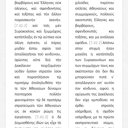
βαρβάρους καὶ Ἕλληνας οὐκ
χιλιάδες περίπου
ὀλίγους, καὶ σφενδονήτας
οπλίτες Αθηναίους και
καὶ τοξότας καὶ τὴν ἄλλην
συμμαχικούς, πολλούς
παρασκευὴν ἱκανήν.
ακοντιστές Έλληνες και
[7.42.2]
καὶ τοῖς μὲν
βαρβάρους,
Συρακοσίοις καὶ ξυμμάχοις
σφενδονιστές και
κατάπληξις ἐν τῷ αὐτίκα οὐκ
τοξότες, και με ανάλογα
ὀλίγη ἐγένετο, εἰ πέρας
εφόδια.
[7.42.2]
Απάνω
μηδὲν ἔσται σφίσι τοῦ
στην στιγμή ήταν
ἀπαλλαγῆναι τοῦ κινδύνου,
μεγάλη η κατάπληξη
ὁρῶντες οὔτε διὰ τὴν
των Συρακουσίων και
Δεκέλειαν τειχιζομένην
των συμμάχων τους και
οὐδὲν ἧσσον στρατὸν ἴσον
σκέπτονταν ότι δεν θα
καὶ παραπλήσιον τῷ
μπορούσαν ποτέ ν᾽
προτέρῳ ἐπεληλυθότα τήν
απαλλαγούν απ᾽ αυτόν
τε τῶν Ἀθηναίων δύναμιν
τον κίνδυνο, αφού η
πανταχόσε πολλὴν
οχύρωση της Δεκέλειας
φαινομένην· τῷ δὲ προτέρῳ
δεν είχε εμποδίσει να
στρατεύματι τῶν Ἀθηναίων
έρθει στρατός
ὡς ἐκ κακῶν ῥώμη τις
ισάριθμος ή σχεδόν
ἐγεγένητο.
[7.42.3]
ὁ δὲ
ισάριθμος με το πρώτο
Δημοσθένης ἰδὼν ὡς εἶχε τὰ
εκστρατευτικό σώμα,