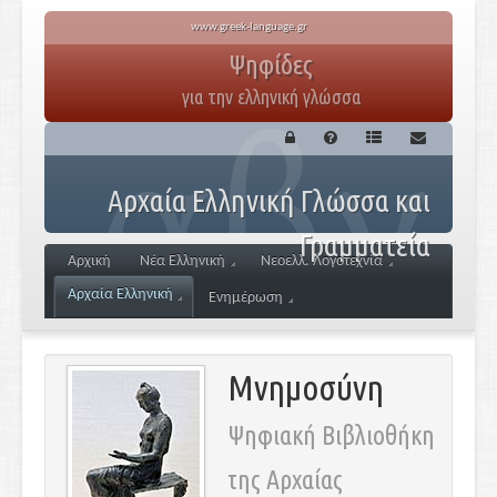
www.greek-language.gr
Ψηφίδες
για την ελληνική γλώσσα
Αρχαία Ελληνική Γλώσσα και
Γραμματεία
Αρχική
Νέα Ελληνική
Νεοελλ. Λογοτεχνία
Αρχαία Ελληνική
Ενημέρωση
Μνημοσύνη
Ψηφιακή Βιβλιοθήκη
της Αρχαίας