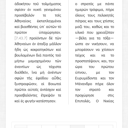
ἀδοκήτου τοῦ τολμήματος
ο στρατός με πέντε
σφίσιν ἐν νυκτὶ γενομένου
ημερών τρόφιμα, πήρε
προσέβαλόν τε τοῖς
όλους τους πελεκητές
Ἀθηναίοις ἐκπεπληγμένοι
πέτρας και τους χτίστες
καὶ βιασθέντες ὑπ᾽ αὐτῶν τὸ
μαζί του, καθώς και το
πρῶτον ὑπεχώρησαν.
υλικό που χρειαζόταν
[7.43.7]
προϊόντων δὲ τῶν
—βέλη για τα τόξα—
Ἀθηναίων ἐν ἀταξίᾳ μᾶλλον
ώστε αν νικήσουν, να
ἤδη ὡς κεκρατηκότων καὶ
μπορέσουν να χτίσουν
βουλομένων διὰ παντὸς τοῦ
τείχος και να το
μήπω μεμαχημένου τῶν
προστατέψουν, και, την
ἐναντίων ὡς τάχιστα
ώρα του πρώτου
διελθεῖν, ἵνα μὴ ἀνέντων
ύπνου, με τον
σφῶν τῆς ἐφόδου αὖθις
Ευρυμέδοντα και τον
ξυστραφῶσιν, οἱ Βοιωτοὶ
Μένανδρο πήρε όλον
πρῶτοι αὐτοῖς ἀντέσχον καὶ
τον στρατό και
προσβαλόντες ἔτρεψάν τε
προχώρησε στις
καὶ ἐς φυγὴν κατέστησαν.
Επιπολές. Ο Νικίας
έμεινε πίσω στα τείχη.
[7.43.3]
Όταν έφτασαν
στους πρόποδες, στον
Ευρύαλο, από όπου και