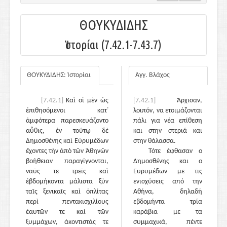
ΘΟΥΚΥΔΙΔΗΣ
Ἱστορίαι (7.42.1-7.43.7)
ΘΟΥΚΥΔΙΔΗΣ: Ἱστορίαι
Άγγ. Βλάχος
[7.42.1]
Καὶ οἱ μὲν ὡς
[7.42.1]
Άρχισαν,
ἐπιθησόμενοι κατ᾽
λοιπόν, να ετοιμάζονται
ἀμφότερα παρεσκευάζοντο
πάλι για νέα επίθεση
αὖθις, ἐν τούτῳ δὲ
και στην στεριά και
Δημοσθένης καὶ Εὐρυμέδων
στην θάλασσα.
ἔχοντες τὴν ἀπὸ τῶν Ἀθηνῶν
Τότε έφθασαν ο
βοήθειαν παραγίγνονται,
Δημοσθένης και ο
ναῦς τε τρεῖς καὶ
Ευρυμέδων με τις
ἑβδομήκοντα μάλιστα ξὺν
ενισχύσεις από την
ταῖς ξενικαῖς καὶ ὁπλίτας
Αθήνα, δηλαδή
περὶ πεντακισχιλίους
εβδομήντα τρία
ἑαυτῶν τε καὶ τῶν
καράβια με τα
ξυμμάχων, ἀκοντιστάς τε
συμμαχικά, πέντε