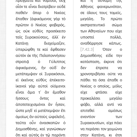
πράγματα καὶ νομίσας οὐχ
και η δύναμη της
οἷόν τε εἶναι διατρίβειν οὐδὲ
Αθήνας φανερωνόταν,
παθεῖν ὅπερ ὁ Νικίας
σε όλους τους τομείς,
ἔπαθεν (ἀφικόμενος γὰρ τὸ
μεγάλη. Το πρώτο
πρῶτον ὁ Νικίας φοβερός,
εκστρατευτικό σώμα
ὡς οὐκ εὐθὺς προσέκειτο
των Αθηναίων που είχε
ταῖς Συρακούσαις, ἀλλ᾽ ἐν
υποστεί πολλά,
Κατάνῃ διεχείμαζεν,
αναθάρρησε κάπως.
ὑπερώφθη τε καὶ ἔφθασεν
[7.42.3]
Όταν ο
αὐτὸν ἐκ τῆς Πελοποννήσου
Δημοσθένης είδε την
στρατιᾷ ὁ Γύλιππος
κατάσταση, έκρινε ότι
ἀφικόμενος, ἣν οὐδ᾽ ἂν
δεν έπρεπε να
μετέπεμψαν οἱ Συρακόσιοι,
χρονοτριβήσει ούτε να
εἰ ἐκεῖνος εὐθὺς ἐπέκειτο·
πάθει τα όσα έπαθε ο
ἱκανοὶ γὰρ αὐτοὶ οἰόμενοι
Νικίας ο οποίος, μόλις
εἶναι ἅμα τ᾽ ἂν ἔμαθον
είχε φτάσει είχε
ἥσσους ὄντες καὶ
προκαλέσει μεγάλο
ἀποτετειχισμένοι ἂν ἦσαν,
φόβο, αλλά αντί να
ὥστε μηδ᾽ εἰ μετέπεμψαν ἔτι
επιτεθεί αμέσως
ὁμοίως ἂν αὐτοὺς ὠφελεῖν),
εναντίον των
ταῦτα οὖν ἀνασκοπῶν ὁ
Συρακουσίων, είχε πάει
Δημοσθένης, καὶ γιγνώσκων
να περάσει τον χειμώνα
ὅτι καὶ αὐτὸς ἐν τῷ παρόντι
στην Κατάνη, κι έτσι