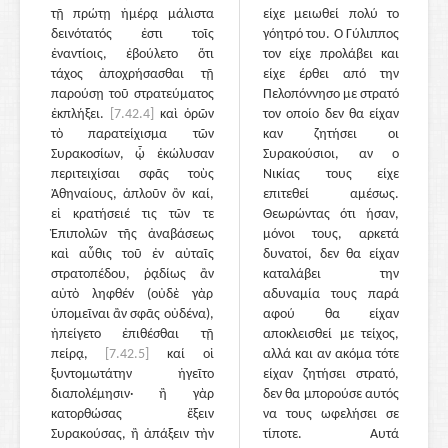
τῇ πρώτῃ ἡμέρᾳ μάλιστα
είχε μειωθεί πολύ το
δεινότατός ἐστι τοῖς
γόητρό του. Ο Γύλιππος
ἐναντίοις, ἐβούλετο ὅτι
τον είχε προλάβει και
τάχος ἀποχρήσασθαι τῇ
είχε έρθει από την
παρούσῃ τοῦ στρατεύματος
Πελοπόννησο με στρατό
ἐκπλήξει.
[7.42.4]
καὶ ὁρῶν
τον οποίο δεν θα είχαν
τὸ παρατείχισμα τῶν
καν ζητήσει οι
Συρακοσίων, ᾧ ἐκώλυσαν
Συρακούσιοι, αν ο
περιτειχίσαι σφᾶς τοὺς
Νικίας τους είχε
Ἀθηναίους, ἁπλοῦν ὂν καί,
επιτεθεί αμέσως.
εἰ κρατήσειέ τις τῶν τε
Θεωρώντας ότι ήσαν,
Ἐπιπολῶν τῆς ἀναβάσεως
μόνοι τους, αρκετά
καὶ αὖθις τοῦ ἐν αὐταῖς
δυνατοί, δεν θα είχαν
στρατοπέδου, ῥᾳδίως ἂν
καταλάβει την
αὐτὸ ληφθέν (οὐδὲ γὰρ
αδυναμία τους παρά
ὑπομεῖναι ἂν σφᾶς οὐδένα),
αφού θα είχαν
ἠπείγετο ἐπιθέσθαι τῇ
αποκλεισθεί με τείχος,
πείρᾳ,
[7.42.5]
καί οἱ
αλλά και αν ακόμα τότε
ξυντομωτάτην ἡγεῖτο
είχαν ζητήσει στρατό,
διαπολέμησιν· ἢ γὰρ
δεν θα μπορούσε αυτός
κατορθώσας ἕξειν
να τους ωφελήσει σε
Συρακούσας, ἢ ἀπάξειν τὴν
τίποτε. Αυτά