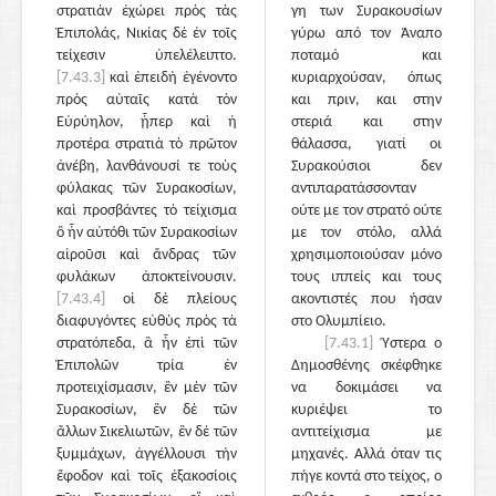
στρατιὰν ἐχώρει πρὸς τὰς
γη των Συρακουσίων
Ἐπιπολάς, Νικίας δὲ ἐν τοῖς
γύρω από τον Άναπο
τείχεσιν ὑπελέλειπτο.
ποταμό και
[7.43.3]
καὶ ἐπειδὴ ἐγένοντο
κυριαρχούσαν, όπως
πρὸς αὐταῖς κατὰ τὸν
και πριν, και στην
Εὐρύηλον, ᾗπερ καὶ ἡ
στεριά και στην
προτέρα στρατιὰ τὸ πρῶτον
θάλασσα, γιατί οι
ἀνέβη, λανθάνουσί τε τοὺς
Συρακούσιοι δεν
φύλακας τῶν Συρακοσίων,
αντιπαρατάσσονταν
καὶ προσβάντες τὸ τείχισμα
ούτε με τον στρατό ούτε
ὃ ἦν αὐτόθι τῶν Συρακοσίων
με τον στόλο, αλλά
αἱροῦσι καὶ ἄνδρας τῶν
χρησιμοποιούσαν μόνο
φυλάκων ἀποκτείνουσιν.
τους ιππείς και τους
[7.43.4]
οἱ δὲ πλείους
ακοντιστές που ήσαν
διαφυγόντες εὐθὺς πρὸς τὰ
στο Ολυμπίειο.
στρατόπεδα, ἃ ἦν ἐπὶ τῶν
[7.43.1]
Ύστερα ο
Ἐπιπολῶν τρία ἐν
Δημοσθένης σκέφθηκε
προτειχίσμασιν, ἓν μὲν τῶν
να δοκιμάσει να
Συρακοσίων, ἓν δὲ τῶν
κυριέψει το
ἄλλων Σικελιωτῶν, ἓν δὲ τῶν
αντιτείχισμα με
ξυμμάχων, ἀγγέλλουσι τὴν
μηχανές. Αλλά όταν τις
ἔφοδον καὶ τοῖς ἑξακοσίοις
πήγε κοντά στο τείχος, ο