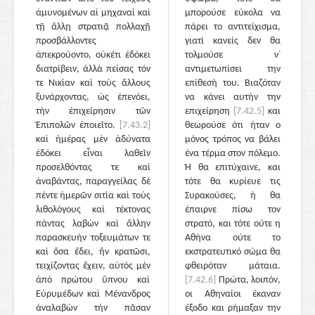
ἀμυνομένων αἱ μηχαναὶ καὶ
μπορούσε εύκολα να
τῇ ἄλλῃ στρατιᾷ πολλαχῇ
πάρει το αντιτείχισμα,
προσβάλλοντες
γιατί κανείς δεν θα
ἀπεκρούοντο, οὐκέτι ἐδόκει
τολμούσε ν᾽
διατρίβειν, ἀλλὰ πείσας τόν
αντιμετωπίσει την
τε Νικίαν καὶ τοὺς ἄλλους
επίθεσή του. Βιαζόταν
ξυνάρχοντας, ὡς ἐπενόει,
να κάνει αυτήν την
τὴν ἐπιχείρησιν τῶν
επιχείρηση
[7.42.5]
και
Ἐπιπολῶν ἐποιεῖτο.
[7.43.2]
θεωρούσε ότι ήταν ο
καὶ ἡμέρας μὲν ἀδύνατα
μόνος τρόπος να βάλει
ἐδόκει εἶναι λαθεῖν
ένα τέρμα στον πόλεμο.
προσελθόντας τε καὶ
Ή θα επιτύχαινε, και
ἀναβάντας, παραγγείλας δὲ
τότε θα κυρίευε τις
πέντε ἡμερῶν σιτία καὶ τοὺς
Συρακούσες, ή θα
λιθολόγους καὶ τέκτονας
έπαιρνε πίσω τον
πάντας λαβὼν καὶ ἄλλην
στρατό, και τότε ούτε η
παρασκευὴν τοξευμάτων τε
Αθήνα ούτε το
καὶ ὅσα ἔδει, ἢν κρατῶσι,
εκστρατευτικό σώμα θα
τειχίζοντας ἔχειν, αὐτὸς μὲν
φθειρόταν μάταια.
ἀπὸ πρώτου ὕπνου καὶ
[7.42.6]
Πρώτα, λοιπόν,
Εὐρυμέδων καὶ Μένανδρος
οι Αθηναίοι έκαναν
ἀναλαβὼν τὴν πᾶσαν
έξοδο και ρήμαξαν την