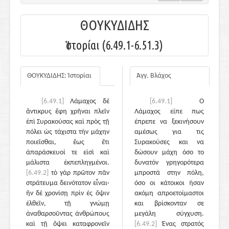
ΘΟΥΚΥΔΙΔΗΣ
Ἱστορίαι (6.49.1-6.51.3)
ΘΟΥΚΥΔΙΔΗΣ: Ἱστορίαι
Άγγ. Βλάχος
[6.49.1]
Λάμαχος δὲ
[6.49.1]
Ο
ἄντικρυς ἔφη χρῆναι πλεῖν
Λάμαχος είπε πως
ἐπὶ Συρακούσας καὶ πρὸς τῇ
έπρεπε να ξεκινήσουν
πόλει ὡς τάχιστα τὴν μάχην
αμέσως για τις
ποιεῖσθαι, ἕως ἔτι
Συρακούσες και να
ἀπαράσκευοί τε εἰσὶ καὶ
δώσουν μάχη όσο το
μάλιστα ἐκπεπληγμένοι.
δυνατόν γρηγορότερα
[6.49.2]
τὸ γὰρ πρῶτον πᾶν
μπροστά στην πόλη,
στράτευμα δεινότατον εἶναι·
όσο οι κάτοικοι ήσαν
ἢν δὲ χρονίσῃ πρὶν ἐς ὄψιν
ακόμη απροετοίμαστοι
ἐλθεῖν, τῇ γνώμῃ
και βρίσκονταν σε
ἀναθαρσοῦντας ἀνθρώπους
μεγάλη σύγχυση.
καὶ τῇ ὄψει καταφρονεῖν
[6.49.2]
Ένας στρατός