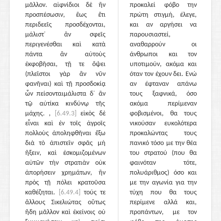
μᾶλλον. αἰφνίδιοι δὲ ἢν
προκαλεί φόβο την
προσπέσωσιν, ἕως ἔτι
πρώτη στιγμή, έλεγε,
περιδεεῖς προσδέχονται,
και αν αργήσει να
μάλιστ᾽ ἂν σφεῖς
παρουσιαστεί,
περιγενέσθαι καὶ κατὰ
αναθαρρούν οι
πάντα ἂν αὐτοὺς
άνθρωποι και τον
ἐκφοβῆσαι, τῇ τε ὄψει
υποτιμούν, ακόμα και
(πλεῖστοι γὰρ ἂν νῦν
όταν τον έχουν δει. Ενώ
φανῆναι) καὶ τῇ προσδοκίᾳ
αν έφταναν απάνω
ὧν πείσονταιμάλιστα δ᾽ ἂν
τους ξαφνικά, όσο
τῷ αὐτίκα κινδύνῳ τῆς
ακόμα περίμεναν
μάχης. ,
[6.49.3]
εἰκὸς δὲ
φοβισμένοι, θα τους
εἶναι καὶ ἐν τοῖς ἀγροῖς
νικούσαν ευκολότερα
πολλοὺς ἀποληφθῆναι ἔξω
προκαλώντας τους
διὰ τὸ ἀπιστεῖν σφᾶς μὴ
πανικό τόσο με την θέα
ἥξειν, καὶ ἐσκομιζομένων
του στρατού (που θα
αὐτῶν τὴν στρατιὰν οὐκ
φαινόταν τότε,
ἀπορήσειν χρημάτων, ἢν
πολυάριθμος) όσο και
πρὸς τῇ πόλει κρατοῦσα
με την αγωνία για την
καθέζηται.
[6.49.4]
τούς τε
τύχη που θα τους
ἄλλους Σικελιώτας οὕτως
περίμενε αλλά και,
ἤδη μᾶλλον καὶ ἐκείνοις οὐ
προπάντων, με τον