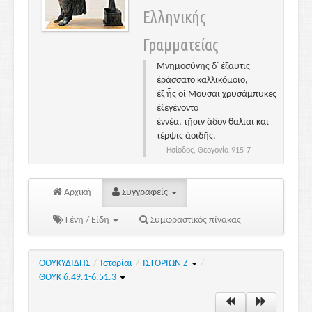
Ελληνικής
Γραμματείας
Μνημοσύνης δ᾽ ἐξαῦτις
ἐράσσατο καλλικόμοιο,
ἐξ ἧς οἱ Μοῦσαι χρυσάμπυκες
ἐξεγένοντο
ἐννέα, τῇσιν ἅδον θαλίαι καὶ
τέρψις ἀοιδῆς.
Ησίοδος, Θεογονία 915-7
Αρχική
Συγγραφείς
Γένη / Είδη
Συμφραστικός πίνακας
ΘΟΥΚΥΔΙΔΗΣ
/
Ἱστορίαι
/
ΙΣΤΟΡΙΩΝ Ζ
/
ΘΟΥΚ 6.49.1-6.51.3