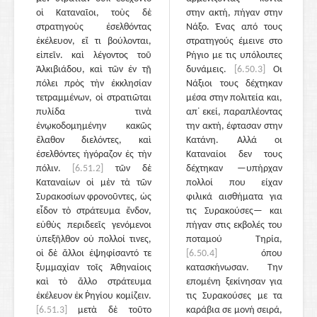
οἱ Καταναῖοι, τοὺς δὲ
στην ακτή, πήγαν στην
στρατηγοὺς ἐσελθόντας
Νάξο. Ένας από τους
ἐκέλευον, εἴ τι βούλονται,
στρατηγούς έμεινε στο
εἰπεῖν. καὶ λέγοντος τοῦ
Ρήγιο με τις υπόλοιπες
Ἀλκιβιάδου, καὶ τῶν ἐν τῇ
δυνάμεις.
[6.50.3]
Οι
πόλει πρὸς τὴν ἐκκλησίαν
Νάξιοι τους δέχτηκαν
τετραμμένων, οἱ στρατιῶται
μέσα στην πολιτεία και,
πυλίδα τινὰ
απ᾽ εκεί, παραπλέοντας
ἐνῳκοδομημένην κακῶς
την ακτή, έφτασαν στην
ἔλαθον διελόντες, καὶ
Κατάνη. Αλλά οι
ἐσελθόντες ἠγόραζον ἐς τὴν
Καταναίοι δεν τους
πόλιν.
[6.51.2]
τῶν δὲ
δέχτηκαν —υπήρχαν
Καταναίων οἱ μὲν τὰ τῶν
πολλοί που είχαν
Συρακοσίων φρονοῦντες, ὡς
φιλικά αισθήματα για
εἶδον τὸ στράτευμα ἔνδον,
τις Συρακούσες— και
εὐθὺς περιδεεῖς γενόμενοι
πήγαν στις εκβολές του
ὑπεξῆλθον οὐ πολλοί τινες,
ποταμού Τηρία,
οἱ δὲ ἄλλοι ἐψηφίσαντό τε
[6.50.4]
όπου
ξυμμαχίαν τοῖς Ἀθηναίοις
κατασκήνωσαν. Την
καὶ τὸ ἄλλο στράτευμα
επομένη ξεκίνησαν για
ἐκέλευον ἐκ Ῥηγίου κομίζειν.
τις Συρακούσες με τα
[6.51.3]
μετὰ δὲ τοῦτο
καράβια σε μονή σειρά,