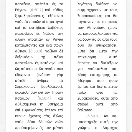
παρέξειν, ἀπέπλει ἐς τὸ
λιγότερη διάθεση να
Ῥήγιον.
[6.50.2]
καὶ εὐθὺς
συμμαχήσουν με τους
ξυμπληρώσαντες ἑξήκοντα
Συρακουσίους και θα
ναῦς ἐκ πασῶν οἱ στρατηγοὶ
πήγαιναν με το μέρος
καὶ τὰ ἐπιτήδεια λαβόντες
των Αθηναίων, χωρίς
παρέπλεον ἐς Νάξον, τὴν
να καιροφυλακτούν για
ἄλλην στρατιὰν ἐν Ῥηγίῳ
να δουν ποιός από τους
καταλιπόντες καὶ ἕνα σφῶν
δύο θα επικρατήσει.
αὐτῶν.
[6.50.3]
Ναξίων δὲ
Είπε ότι μετά την
δεξαμένων τῇ πόλει
επιχείρηση αυτή
παρέπλεον ἐς Κατάνην. καὶ
έπρεπε να διαλέξουν
ὡς αὐτοὺς οἱ Καταναῖοι οὐκ
για ναύσταθμο και
ἐδέχοντο (ἐνῆσαν γὰρ
βάση επιτήρησης τα
αὐτόθι ἄνδρες τὰ
Μέγαρα που ήσαν
Συρακοσίων βουλόμενοι),
έρημα και δεν απείχαν
ἐκομίσθησαν ἐπὶ τὸν Τηρίαν
πολύ από τις
ποταμόν,
[6.50.4]
καὶ
Συρακούσες, ούτε από
αὐλισάμενοι τῇ ὑστεραίᾳ
στεριά ούτε από
ἐπὶ Συρακούσας ἔπλεον ἐπὶ
θάλασσα.
κέρως ἔχοντες τὰς ἄλλας
[6.50.1]
Αν και
ναῦς· δέκα δὲ τῶν νεῶν
υποστήριξε αυτή την
προύπεμψαν ἐς τὸν μέγαν
γνώμη, ο Λάμαχος