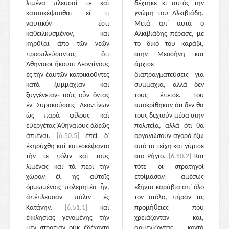
λιμένα πλεῦσαί τε καὶ
δέχτηκε κι αυτός την
κατασκέψασθαι εἴ τι
γνώμη του Αλκιβιάδη.
ναυτικόν ἐστι
Μετά απ᾽ αυτά ο
καθειλκυσμένον, καὶ
Αλκιβιάδης πέρασε, με
κηρῦξαι ἀπὸ τῶν νεῶν
το δικό του καράβι,
προσπλεύσαντας ὅτι
στην Μεσσήνη και
Ἀθηναῖοι ἥκουσι Λεοντίνους
άρχισε
ἐς τὴν ἑαυτῶν κατοικιοῦντες
διαπραγματεύσεις για
κατὰ ξυμμαχίαν καὶ
συμμαχία, αλλά δεν
ξυγγένειαν· τοὺς οὖν ὄντας
τους έπεισε. Του
ἐν Συρακούσαις Λεοντίνων
αποκρίθηκαν ότι δεν θα
ὡς παρὰ φίλους καὶ
τους δεχτούν μέσα στην
εὐεργέτας Ἀθηναίους ἀδεῶς
πολιτεία, αλλά ότι θα
ἀπιέναι.
[6.50.5]
ἐπεὶ δ᾽
οργανώσουν αγορά έξω
ἐκηρύχθη καὶ κατεσκέψαντο
από τα τείχη και γύρισε
τήν τε πόλιν καὶ τοὺς
στο Ρήγιο.
[6.50.2]
Και
λιμένας καὶ τὰ περὶ τὴν
τότε οι στρατηγοί
χώραν ἐξ ἧς αὐτοῖς
ετοίμασαν αμέσως
ὁρμωμένοις πολεμητέα ἦν,
εξήντα καράβια απ᾽ όλο
ἀπέπλευσαν πάλιν ἐς
τον στόλο, πήραν τις
Κατάνην.
[6.51.1]
καὶ
προμήθειες που
ἐκκλησίας γενομένης τὴν
χρειάζονταν και,
μὲν στρατιὰν οὐκ ἐδέχοντο
αρμενίζοντας κοντά