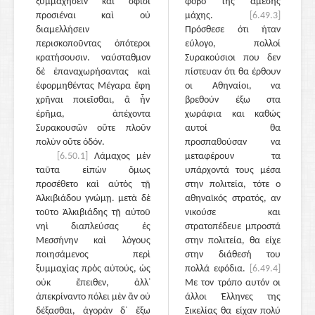
ξυμμαχήσειν καὶ σφίσι
φόβο της άμεσης
προσιέναι καὶ οὐ
μάχης.
[6.49.3]
διαμελλήσειν
Πρόσθεσε ότι ήταν
περισκοποῦντας ὁπότεροι
εύλογο, πολλοί
κρατήσουσιν. ναύσταθμον
Συρακούσιοι που δεν
δὲ ἐπαναχωρήσαντας καὶ
πίστευαν ότι θα έρθουν
ἐφορμηθέντας Μέγαρα ἔφη
οι Αθηναίοι, να
χρῆναι ποιεῖσθαι, ἃ ἦν
βρεθούν έξω στα
ἐρῆμα, ἀπέχοντα
χωράφια και καθώς
Συρακουσῶν οὔτε πλοῦν
αυτοί θα
πολὺν οὔτε ὁδόν.
προσπαθούσαν να
[6.50.1]
Λάμαχος μὲν
μεταφέρουν τα
ταῦτα εἰπὼν ὅμως
υπάρχοντά τους μέσα
προσέθετο καὶ αὐτὸς τῇ
στην πολιτεία, τότε ο
Ἀλκιβιάδου γνώμῃ. μετὰ δὲ
αθηναϊκός στρατός, αν
τοῦτο Ἀλκιβιάδης τῇ αὑτοῦ
νικούσε και
νηὶ διαπλεύσας ἐς
στρατοπέδευε μπροστά
Μεσσήνην καὶ λόγους
στην πολιτεία, θα είχε
ποιησάμενος περὶ
στην διάθεσή του
ξυμμαχίας πρὸς αὐτούς, ὡς
πολλά εφόδια.
[6.49.4]
οὐκ ἔπειθεν, ἀλλ᾽
Με τον τρόπο αυτόν οι
ἀπεκρίναντο πόλει μὲν ἂν οὐ
άλλοι Έλληνες της
δέξασθαι, ἀγορὰν δ᾽ ἔξω
Σικελίας θα είχαν πολύ