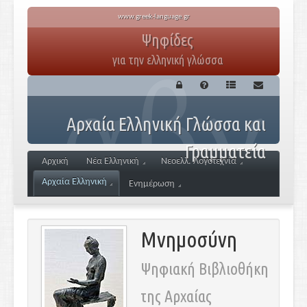
www.greek-language.gr
Ψηφίδες
για την ελληνική γλώσσα
Αρχαία Ελληνική Γλώσσα και
Γραμματεία
Αρχική
Νέα Ελληνική
Νεοελλ. Λογοτεχνία
Αρχαία Ελληνική
Ενημέρωση
Μνημοσύνη
Ψηφιακή Βιβλιοθήκη
της Αρχαίας