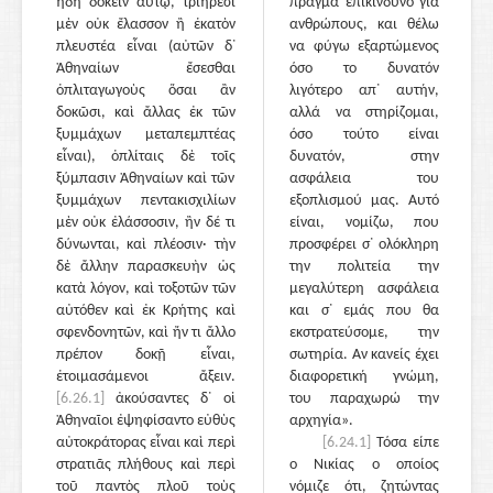
ἤδη δοκεῖν αὐτῷ, τριήρεσι
πράγμα επικίνδυνο για
μὲν οὐκ ἔλασσον ἢ ἑκατὸν
ανθρώπους, και θέλω
πλευστέα εἶναι (αὐτῶν δ᾽
να φύγω εξαρτώμενος
Ἀθηναίων ἔσεσθαι
όσο το δυνατόν
ὁπλιταγωγοὺς ὅσαι ἂν
λιγότερο απ᾽ αυτήν,
δοκῶσι, καὶ ἄλλας ἐκ τῶν
αλλά να στηρίζομαι,
ξυμμάχων μεταπεμπτέας
όσο τούτο είναι
εἶναι), ὁπλίταις δὲ τοῖς
δυνατόν, στην
ξύμπασιν Ἀθηναίων καὶ τῶν
ασφάλεια του
ξυμμάχων πεντακισχιλίων
εξοπλισμού μας. Αυτό
μὲν οὐκ ἐλάσσοσιν, ἢν δέ τι
είναι, νομίζω, που
δύνωνται, καὶ πλέοσιν· τὴν
προσφέρει σ᾽ ολόκληρη
δὲ ἄλλην παρασκευὴν ὡς
την πολιτεία την
κατὰ λόγον, καὶ τοξοτῶν τῶν
μεγαλύτερη ασφάλεια
αὐτόθεν καὶ ἐκ Κρήτης καὶ
και σ᾽ εμάς που θα
σφενδονητῶν, καὶ ἤν τι ἄλλο
εκστρατεύσομε, την
πρέπον δοκῇ εἶναι,
σωτηρία. Αν κανείς έχει
ἑτοιμασάμενοι ἄξειν.
διαφορετική γνώμη,
[6.26.1]
ἀκούσαντες δ᾽ οἱ
του παραχωρώ την
Ἀθηναῖοι ἐψηφίσαντο εὐθὺς
αρχηγία».
αὐτοκράτορας εἶναι καὶ περὶ
[6.24.1]
Τόσα είπε
στρατιᾶς πλήθους καὶ περὶ
ο Νικίας ο οποίος
τοῦ παντὸς πλοῦ τοὺς
νόμιζε ότι, ζητώντας