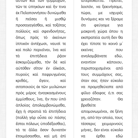
αὐτῶν καὶ τῶν ξυμμάχων,
απερίσκεπτα. Πρέπει,
τῶν τε ὑπηκόων καὶ ἤν τινα
λοιπόν, να ξεκινήσομε,
ἐκ Πελοποννήσου δυνώμεθα
τώρα, με ισχυρές
ἢ πεῖσαι ἢ μισθῷ
δυνάμεις και να ξέρομε
προσαγαγέσθαι, καὶ τοξότας
ότι φεύγομε για
πολλοὺς καὶ σφενδονήτας,
μακρινή χώρα όπου η
ὅπως πρὸς τὸ ἐκείνων
εκστρατεία αυτή δεν θα
ἱππικὸν ἀντέχωσι, ναυσί τε
έχει τίποτε το κοινό μ᾽
καὶ πολὺ περιεῖναι, ἵνα καὶ
εκείνες που
τὰ ἐπιτήδεια ῥᾷον
αναλαμβάνατε εδώ,
ἐσκομιζώμεθα, τὸν δὲ καὶ
εναντίον κάποιου,
αὐτόθεν σῖτον ἐν ὁλκάσι,
περιστοιχισμένοι από
πυροὺς καὶ πεφρυγμένας
τους συμμάχους σας,
κριθάς, ἄγειν, καὶ
όταν σας ήταν εύκολο
σιτοποιοὺς ἐκ τῶν μυλώνων
να προμηθεύεστε από
πρὸς μέρος ἠναγκασμένους
φίλιο έδαφος ό,τι σας
ἐμμίσθους, ἵνα, ἤν που ὑπὸ
χρειαζόταν. Θα
ἀπλοίας ἀπολαμβανώμεθα,
βρεθείτε
ἔχῃ ἡ στρατιὰ τὰ ἐπιτήδεια
απομονωμένοι, σε ξένη
(πολλὴ γὰρ οὖσα οὐ πάσης
γη, από την οποία, τους
ἔσται πόλεως ὑποδέξασθαι),
τέσσερις χειμερινούς
τά τε ἄλλα ὅσον δυνατὸν
μήνες, δεν είναι εύκολο
ἑτοιμάσασθαι, καὶ μὴ ἐπὶ
να έρθει εδώ