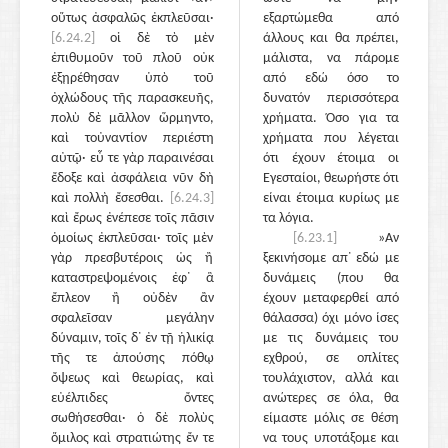
οὕτως ἀσφαλῶς ἐκπλεῦσαι·
εξαρτώμεθα από
[6.24.2]
οἱ δὲ τὸ μὲν
άλλους και θα πρέπει,
ἐπιθυμοῦν τοῦ πλοῦ οὐκ
μάλιστα, να πάρομε
ἐξῃρέθησαν ὑπὸ τοῦ
από εδώ όσο το
ὀχλώδους τῆς παρασκευῆς,
δυνατόν περισσότερα
πολὺ δὲ μᾶλλον ὥρμηντο,
χρήματα. Όσο για τα
καὶ τοὐναντίον περιέστη
χρήματα που λέγεται
αὐτῷ· εὖ τε γὰρ παραινέσαι
ότι έχουν έτοιμα οι
ἔδοξε καὶ ἀσφάλεια νῦν δὴ
Εγεσταίοι, θεωρήστε ότι
καὶ πολλὴ ἔσεσθαι.
[6.24.3]
είναι έτοιμα κυρίως με
καὶ ἔρως ἐνέπεσε τοῖς πᾶσιν
τα λόγια.
ὁμοίως ἐκπλεῦσαι· τοῖς μὲν
[6.23.1]
»Αν
γὰρ πρεσβυτέροις ὡς ἢ
ξεκινήσομε απ᾽ εδώ με
καταστρεψομένοις ἐφ᾽ ἃ
δυνάμεις (που θα
ἔπλεον ἢ οὐδὲν ἂν
έχουν μεταφερθεί από
σφαλεῖσαν μεγάλην
θάλασσα) όχι μόνο ίσες
δύναμιν, τοῖς δ᾽ ἐν τῇ ἡλικίᾳ
με τις δυνάμεις του
τῆς τε ἀπούσης πόθῳ
εχθρού, σε οπλίτες
ὄψεως καὶ θεωρίας, καὶ
τουλάχιστον, αλλά και
εὐέλπιδες ὄντες
ανώτερες σε όλα, θα
σωθήσεσθαι· ὁ δὲ πολὺς
είμαστε μόλις σε θέση
ὅμιλος καὶ στρατιώτης ἔν τε
να τους υποτάξομε και