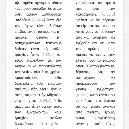
τῷ παρόντι ἀργύριον οἴσειν
να σώσομε τον στρατό
καὶ προσκτήσεσθαι δύναμιν
μας από την
ὅθεν ἀίδιον μισθοφορὰν
καταστροφή.
[6.23.2]
ὑπάρξειν.
[6.24.4]
ὥστε διὰ
Πρέπει να θεωρήσομε
τὴν ἄγαν τῶν πλεόνων
ότι είμαστε άποικοι που
ἐπιθυμίαν, εἴ τῳ ἄρα καὶ μὴ
πηγαίνουν να ιδρύσουν
ἤρεσκε, δεδιὼς μὴ
αποικία ανάμεσα σε
ἀντιχειροτονῶν κακόνους
εχθρούς και ότι, από
δόξειεν εἶναι τῇ πόλει
την πρώτη μέρα,
ἡσυχίαν ἦγεν.
[6.25.1]
καὶ
πρέπει να έχουν στον
τέλος παρελθών τις τῶν
έλεγχό τους το έδαφος
Ἀθηναίων καὶ παρακαλέσας
όπου θ᾽ αποβιβαστούν,
τὸν Νικίαν οὐκ ἔφη χρῆναι
ξέροντας ότι, αν
προφασίζεσθαι οὐδὲ
αποτύχουν, θα
διαμέλλειν, ἀλλ᾽ ἐναντίον
προκαλέσουν την
ἁπάντων ἤδη λέγειν ἥντινα
γενική εχθρότητα.
αὐτῷ παρασκευὴν Ἀθηναῖοι
[6.23.3]
Αυτό είναι που
ψηφίσωνται.
[6.25.2]
ὁ δὲ
φοβούμαι και βλέπω
ἄκων μὲν εἶπεν ὅτι καὶ μετὰ
ότι αν έχομε ανάγκη
τῶν ξυναρχόντων καθ᾽
από σύνεση, έχομε,
ἡσυχίαν μᾶλλον
όμως, μεγαλύτερη
βουλεύσοιτο, ὅσα μέντοι
ανάγκη από τύχη,