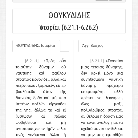
ΘΟΥΚΥΔΙΔΗΣ
Ἱστορίαι (6.21.1-6.26.2)
ΘΟΥΚΥΔΙΔΗΣ: Ἱστορίαι
Άγγ. Βλάχος
[6.21.1]
«Πρὸς οὖν
[6.21.1]
»Εναντίον
τοιαύτην δύναμιν οὐ
μιας τέτοιας δύναμης,
ναυτικῆς καὶ φαύλου
δεν αρκεί μόνο μια
στρατιᾶς μόνον δεῖ, ἀλλὰ καὶ
συνηθισμένη ναυτική
πεζὸν πολὺν ξυμπλεῖν, εἴπερ
δύναμη, πρόχειρα
βουλόμεθα ἄξιον τῆς
ετοιμασμένη, αλλά
διανοίας δρᾶν καὶ μὴ ὑπὸ
πρέπει να ξεκινήσει,
ἱππέων πολλῶν εἴργεσθαι
όλος μαζί,
τῆς γῆς, ἄλλως τε καὶ εἰ
πολυάριθμος στρατός,
ξυστῶσιν αἱ πόλεις
αν θέλομε η δράση μας
φοβηθεῖσαι καὶ μὴ
να είναι ανάλογη με τα
ἀντιπαράσχωσιν ἡμῖν φίλοι
σχέδιά μας κι αν θέλομε
τινὲς γενόμενοι ἄλλοι ἢ
να μην μας εμποδίζει