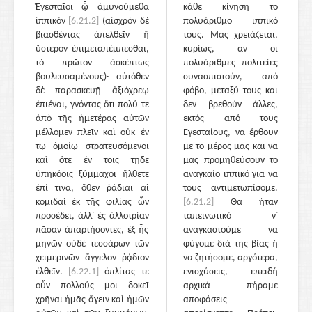
Ἐγεσταῖοι ᾧ ἀμυνούμεθα
κάθε κίνηση το
ἱππικόν
[6.21.2]
(αἰσχρὸν δὲ
πολυάριθμο ιππικό
βιασθέντας ἀπελθεῖν ἢ
τους. Μας χρειάζεται,
ὕστερον ἐπιμεταπέμπεσθαι,
κυρίως, αν οι
τὸ πρῶτον ἀσκέπτως
πολυάριθμες πολιτείες
βουλευσαμένους)· αὐτόθεν
συνασπιστούν, από
δὲ παρασκευῇ ἀξιόχρεῳ
φόβο, μεταξύ τους και
ἐπιέναι, γνόντας ὅτι πολύ τε
δεν βρεθούν άλλες,
ἀπὸ τῆς ἡμετέρας αὐτῶν
εκτός από τους
μέλλομεν πλεῖν καὶ οὐκ ἐν
Εγεσταίους, να έρθουν
τῷ ὁμοίῳ στρατευσόμενοι
με το μέρος μας και να
καὶ ὅτε ἐν τοῖς τῇδε
μας προμηθεύσουν το
ὑπηκόοις ξύμμαχοι ἤλθετε
αναγκαίο ιππικό για να
ἐπί τινα, ὅθεν ῥᾴδιαι αἱ
τους αντιμετωπίσομε.
κομιδαὶ ἐκ τῆς φιλίας ὧν
[6.21.2]
Θα ήταν
προσέδει, ἀλλ᾽ ἐς ἀλλοτρίαν
ταπεινωτικό ν᾽
πᾶσαν ἀπαρτήσοντες, ἐξ ἧς
αναγκαστούμε να
μηνῶν οὐδὲ τεσσάρων τῶν
φύγομε διά της βίας ή
χειμερινῶν ἄγγελον ῥᾴδιον
να ζητήσομε, αργότερα,
ἐλθεῖν.
[6.22.1]
ὁπλίτας τε
ενισχύσεις, επειδή
οὖν πολλούς μοι δοκεῖ
αρχικά πήραμε
χρῆναι ἡμᾶς ἄγειν καὶ ἡμῶν
αποφάσεις