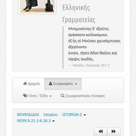
Ελληνικής
Γραμματείας
Μνημοσύνης δ᾽ ἐξαῦτις
ἐράσσατο καλλικόμοιο,
ἐξ ἧς οἱ Μοῦσαι χρυσάμπυκες
ἐξεγένοντο
ἐννέα, τῇσιν ἅδον θαλίαι καὶ
τέρψις ἀοιδῆς.
Ησίοδος, Θεογονία 915-7
Αρχική
Συγγραφείς
Γένη / Είδη
Συμφραστικός πίνακας
ΘΟΥΚΥΔΙΔΗΣ
/
Ἱστορίαι
/
ΙΣΤΟΡΙΩΝ Ζ
/
ΘΟΥΚ 6.21.1-6.26.2