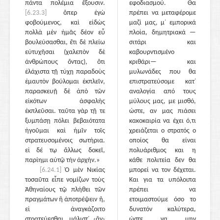
πάντα πολέμια ἕξουσιν.
εφοδιασμού. Θα
[6.23.3]
ὅπερ ἐγὼ
πρέπει να μεταφέρομε
φοβούμενος, καὶ εἰδὼς
μαζί μας, μ᾽ εμπορικά
πολλὰ μὲν ἡμᾶς δέον εὖ
πλοία, δημητριακά —
βουλεύσασθαι, ἔτι δὲ πλείω
σιτάρι και
εὐτυχῆσαι (χαλεπὸν δὲ
καβουρντισμένο
ἀνθρώπους ὄντας), ὅτι
κριθάρι— και
ἐλάχιστα τῇ τύχῃ παραδοὺς
μυλωνάδες που θα
ἐμαυτὸν βούλομαι ἐκπλεῖν,
επιστρατεύσομε κατ᾽
παρασκευῇ δὲ ἀπὸ τῶν
αναλογία από τους
εἰκότων ἀσφαλὴς
μύλους μας, με μισθό,
ἐκπλεῦσαι. ταῦτα γὰρ τῇ τε
ώστε, αν μας πιάσει
ξυμπάσῃ πόλει βεβαιότατα
κακοκαιρία να έχει ό,τι
ἡγοῦμαι καὶ ἡμῖν τοῖς
χρειάζεται ο στρατός ο
στρατευσομένοις σωτήρια.
οποίος θα είναι
εἰ δέ τῳ ἄλλως δοκεῖ,
πολυάριθμος και η
παρίημι αὐτῷ τὴν ἀρχήν.»
κάθε πολιτεία δεν θα
[6.24.1]
Ὁ μὲν Νικίας
μπορεί να τον δέχεται.
τοσαῦτα εἶπε νομίζων τοὺς
Και για τα υπόλοιπα
Ἀθηναίους τῷ πλήθει τῶν
πρέπει να
πραγμάτων ἢ ἀποτρέψειν ἤ,
ετοιμαστούμε όσο το
εἰ ἀναγκάζοιτο
δυνατόν καλύτερα,
στρατεύεσθαι, μάλιστ᾽ ‹ἂν›
ώστε να μην