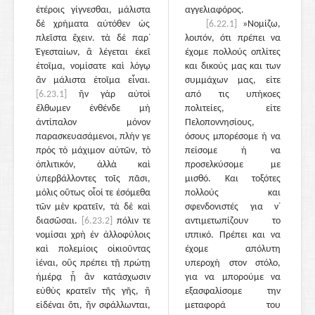
ἑτέροις γίγνεσθαι, μάλιστα
αγγελιαφόρος.
δὲ χρήματα αὐτόθεν ὡς
[6.22.1]
»Νομίζω,
πλεῖστα ἔχειν. τὰ δὲ παρ᾽
λοιπόν, ότι πρέπει να
Ἐγεσταίων, ἃ λέγεται ἐκεῖ
έχομε πολλούς οπλίτες
ἑτοῖμα, νομίσατε καὶ λόγῳ
και δικούς μας και των
ἂν μάλιστα ἑτοῖμα εἶναι.
συμμάχων μας, είτε
[6.23.1]
ἢν γὰρ αὐτοὶ
από τις υπήκοες
ἔλθωμεν ἐνθένδε μὴ
πολιτείες, είτε
ἀντίπαλον μόνον
Πελοποννησίους,
παρασκευασάμενοι, πλήν γε
όσους μπορέσομε ή να
πρὸς τὸ μάχιμον αὐτῶν, τὸ
πείσομε ή να
ὁπλιτικόν, ἀλλὰ καὶ
προσελκύσομε με
ὑπερβάλλοντες τοῖς πᾶσι,
μισθό. Και τοξότες
μόλις οὕτως οἷοί τε ἐσόμεθα
πολλούς και
τῶν μὲν κρατεῖν, τὰ δὲ καὶ
σφενδονιστές για ν᾽
διασῶσαι.
[6.23.2]
πόλιν τε
αντιμετωπίζουν το
νομίσαι χρὴ ἐν ἀλλοφύλοις
ιππικό. Πρέπει και να
καὶ πολεμίοις οἰκιοῦντας
έχομε απόλυτη
ἰέναι, οὓς πρέπει τῇ πρώτῃ
υπεροχή στον στόλο,
ἡμέρᾳ ᾗ ἂν κατάσχωσιν
για να μπορούμε να
εὐθὺς κρατεῖν τῆς γῆς, ἢ
εξασφαλίσομε την
εἰδέναι ὅτι, ἢν σφάλλωνται,
μεταφορά του