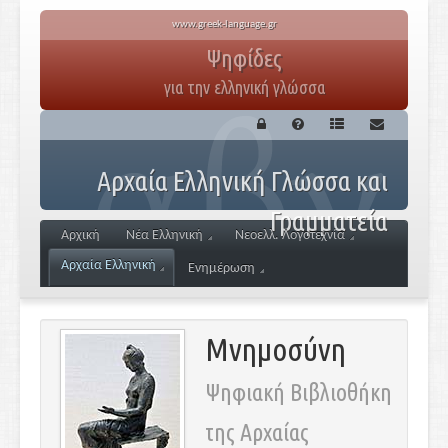
www.greek-language.gr
Ψηφίδες
για την ελληνική γλώσσα
Αρχαία Ελληνική Γλώσσα και
Γραμματεία
Αρχική
Νέα Ελληνική
Νεοελλ. Λογοτεχνία
Αρχαία Ελληνική
Ενημέρωση
Μνημοσύνη
Ψηφιακή Βιβλιοθήκη
της Αρχαίας