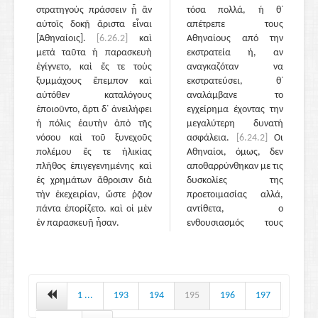
στρατηγοὺς πράσσειν ᾗ ἂν
τόσα πολλά, ή θ᾽
αὐτοῖς δοκῇ ἄριστα εἶναι
απέτρεπε τους
[Ἀθηναίοις].
[6.26.2]
καὶ
Αθηναίους από την
μετὰ ταῦτα ἡ παρασκευὴ
εκστρατεία ή, αν
ἐγίγνετο, καὶ ἔς τε τοὺς
αναγκαζόταν να
ξυμμάχους ἔπεμπον καὶ
εκστρατεύσει, θ᾽
αὐτόθεν καταλόγους
αναλάμβανε το
ἐποιοῦντο, ἄρτι δ᾽ ἀνειλήφει
εγχείρημα έχοντας την
ἡ πόλις ἑαυτὴν ἀπὸ τῆς
μεγαλύτερη δυνατή
νόσου καὶ τοῦ ξυνεχοῦς
ασφάλεια.
[6.24.2]
Οι
πολέμου ἔς τε ἡλικίας
Αθηναίοι, όμως, δεν
πλῆθος ἐπιγεγενημένης καὶ
αποθαρρύνθηκαν με τις
ἐς χρημάτων ἅθροισιν διὰ
δυσκολίες της
τὴν ἐκεχειρίαν, ὥστε ῥᾷον
προετοιμασίας αλλά,
πάντα ἐπορίζετο. καὶ οἱ μὲν
αντίθετα, ο
ἐν παρασκευῇ ἦσαν.
ενθουσιασμός τους
μεγάλωσε και το
αποτέλεσμα ήταν το
αντίθετο από εκείνο
που περίμενε ο Νικίας.
Οι Αθηναίοι θεώρησαν
1 ...
193
194
195
196
197
ότι οι συμβουλές του