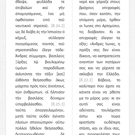
ἔθαψε, φυλλάδα τε
νερό και χάραζε στους
ἐπιβαλὼν καὶ γῆν
βράχους επιγραφές
ἐπαμησάμενος, ἵνα μὴ
που, όταν κατόπι, την
ὀφθείησαν ὑπὸ τοῦ
επόμενη μέρα, ήρθαν
ναυτικοῦ στρατοῦ.
[8.24.2]
οι Ίωνες στο Αρτεμίσιο,
ὡς δὲ διέβη ἐς τὴν Ἱστιαίην ὁ
τις διάβασαν. Κι οι
κῆρυξ, σύλλογον
επιγραφές έλεγαν τα
ποιησάμενος παντὸς τοῦ
εξής: «Άνδρες Ίωνες, η
στρατοπέδου ἔλεγε τάδε·
πράξη σας δεν είναι
Ἄνδρες σύμμαχοι, βασιλεὺς
δίκαιη, να εκστρατεύετε
Ξέρξης τῷ βουλομένῳ
εναντίον των πατέρων
ὑμέων παραδίδωσι
σας και να ρίχνετε σε
ἐκλιπόντα τὴν τάξιν [καὶ]
σκλαβιά την Ελλάδα.
ἐλθόντα θεήσασθαι ὅκως
[8.22.2]
Βέβαια, το
μάχεται πρὸς τοὺς ἀνοήτους
καλύτερο που έχετε να
τῶν ἀνθρώπων, οἳ ἤλπισαν
κάνετε είναι να ᾽ρθείτε
τὴν βασιλέος δύναμιν
με το μέρος μας· κι αν
ὑπερβαλέεσθαι.
[8.25.1]
αυτό σας είναι
ταῦτα ἐπαγγειλαμένου,
αδύνατο, τουλάχιστο
μετὰ ταῦτα οὐδὲν ἐγίνετο
έστω και τώρα
πλοίων σπανιώτερον· οὕτω
κρατήστε ουδέτερη
πολλοὶ ἤθελον θεήσασθαι.
στάση, και οι ίδιοι σας,
διαπεραιωθέντες δὲ
και παρακαλέστε τους