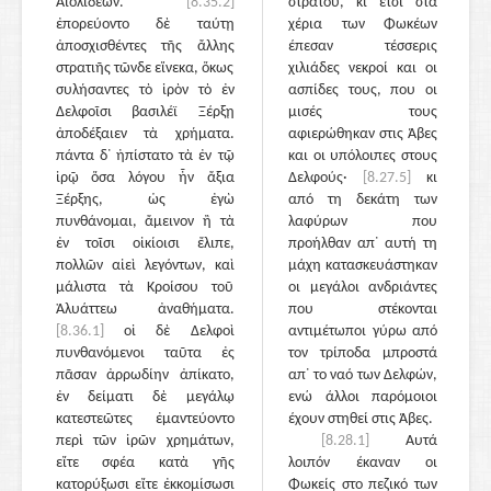
Αἰολιδέων.
[8.35.2]
στρατού, κι έτσι στα
ἐπορεύοντο δὲ ταύτῃ
χέρια των Φωκέων
ἀποσχισθέντες τῆς ἄλλης
έπεσαν τέσσερις
στρατιῆς τῶνδε εἵνεκα, ὅκως
χιλιάδες νεκροί και οι
συλήσαντες τὸ ἱρὸν τὸ ἐν
ασπίδες τους, που οι
Δελφοῖσι βασιλέϊ Ξέρξῃ
μισές τους
ἀποδέξαιεν τὰ χρήματα.
αφιερώθηκαν στις Άβες
πάντα δ᾽ ἠπίστατο τὰ ἐν τῷ
και οι υπόλοιπες στους
ἱρῷ ὅσα λόγου ἦν ἄξια
Δελφούς·
[8.27.5]
κι
Ξέρξης, ὡς ἐγὼ
από τη δεκάτη των
πυνθάνομαι, ἄμεινον ἢ τὰ
λαφύρων που
ἐν τοῖσι οἰκίοισι ἔλιπε,
προήλθαν απ᾽ αυτή τη
πολλῶν αἰεὶ λεγόντων, καὶ
μάχη κατασκευάστηκαν
μάλιστα τὰ Κροίσου τοῦ
οι μεγάλοι ανδριάντες
Ἀλυάττεω ἀναθήματα.
που στέκονται
[8.36.1]
οἱ δὲ Δελφοὶ
αντιμέτωποι γύρω από
πυνθανόμενοι ταῦτα ἐς
τον τρίποδα μπροστά
πᾶσαν ἀρρωδίην ἀπίκατο,
απ᾽ το ναό των Δελφών,
ἐν δείματι δὲ μεγάλῳ
ενώ άλλοι παρόμοιοι
κατεστεῶτες ἐμαντεύοντο
έχουν στηθεί στις Άβες.
περὶ τῶν ἱρῶν χρημάτων,
[8.28.1]
Αυτά
εἴτε σφέα κατὰ γῆς
λοιπόν έκαναν οι
κατορύξωσι εἴτε ἐκκομίσωσι
Φωκείς στο πεζικό των