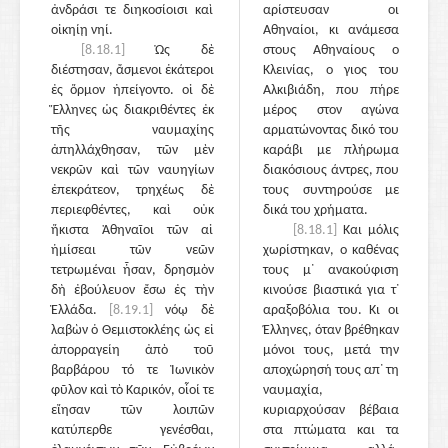
ἀνδράσι τε διηκοσίοισι καὶ
αρίστευσαν οι
οἰκηίῃ νηί.
Αθηναίοι, κι ανάμεσα
[8.18.1]
Ὡς δὲ
στους Αθηναίους ο
διέστησαν, ἄσμενοι ἑκάτεροι
Κλεινίας, ο γιος του
ἐς ὅρμον ἠπείγοντο. οἱ δὲ
Αλκιβιάδη, που πήρε
Ἕλληνες ὡς διακριθέντες ἐκ
μέρος στον αγώνα
τῆς ναυμαχίης
αρματώνοντας δικό του
ἀπηλλάχθησαν, τῶν μὲν
καράβι με πλήρωμα
νεκρῶν καὶ τῶν ναυηγίων
διακόσιους άντρες, που
ἐπεκράτεον, τρηχέως δὲ
τους συντηρούσε με
περιεφθέντες, καὶ οὐκ
δικά του χρήματα.
ἥκιστα Ἀθηναῖοι τῶν αἱ
[8.18.1]
Και μόλις
ἡμίσεαι τῶν νεῶν
χωρίστηκαν, ο καθένας
τετρωμέναι ἦσαν, δρησμὸν
τους μ᾽ ανακούφιση
δὴ ἐβούλευον ἔσω ἐς τὴν
κινούσε βιαστικά για τ᾽
Ἑλλάδα.
[8.19.1]
νόῳ δὲ
αραξοβόλια του. Κι οι
λαβὼν ὁ Θεμιστοκλέης ὡς εἰ
Έλληνες, όταν βρέθηκαν
ἀπορραγείη ἀπὸ τοῦ
μόνοι τους, μετά την
βαρβάρου τό τε Ἰωνικὸν
αποχώρησή τους απ᾽ τη
φῦλον καὶ τὸ Καρικόν, οἷοί τε
ναυμαχία,
εἴησαν τῶν λοιπῶν
κυριαρχούσαν βέβαια
κατύπερθε γενέσθαι,
στα πτώματα και τα