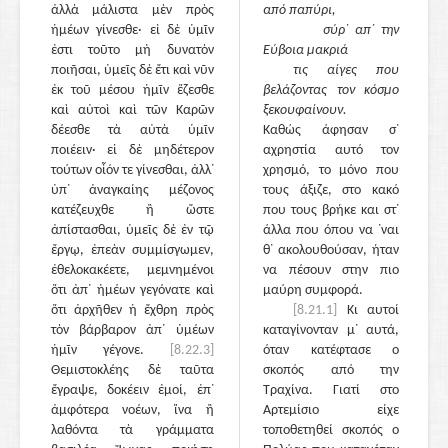
ἀλλὰ μάλιστα μὲν πρὸς
από παπύρι,
ἡμέων γίνεσθε· εἰ δὲ ὑμῖν
σύρ᾽ απ᾽ την
ἐστι τοῦτο μὴ δυνατὸν
Εύβοια μακριά
ποιῆσαι, ὑμεῖς δὲ ἔτι καὶ νῦν
τις αίγες που
ἐκ τοῦ μέσου ἡμῖν ἕζεσθε
βελάζοντας τον κόσμο
καὶ αὐτοὶ καὶ τῶν Καρῶν
ξεκουφαίνουν.
δέεσθε τὰ αὐτὰ ὑμῖν
Καθώς άφησαν σ᾽
ποιέειν· εἰ δὲ μηδέτερον
αχρηστία αυτό τον
τούτων οἷόν τε γίνεσθαι, ἀλλ᾽
χρησμό, το μόνο που
ὑπ᾽ ἀναγκαίης μέζονος
τους άξιζε, στο κακό
κατέζευχθε ἢ ὥστε
που τους βρήκε και στ᾽
ἀπίστασθαι, ὑμεῖς δὲ ἐν τῷ
άλλα που όπου να ᾽ναι
ἔργῳ, ἐπεὰν συμμίσγωμεν,
θ᾽ ακολουθούσαν, ήταν
ἐθελοκακέετε, μεμνημένοι
να πέσουν στην πιο
ὅτι ἀπ᾽ ἡμέων γεγόνατε καὶ
μαύρη συμφορά.
ὅτι ἀρχῆθεν ἡ ἔχθρη πρὸς
[8.21.1]
Κι αυτοί
τὸν βάρβαρον ἀπ᾽ ὑμέων
καταγίνονταν μ᾽ αυτά,
ἡμῖν γέγονε.
[8.22.3]
όταν κατέφτασε ο
Θεμιστοκλέης δὲ ταῦτα
σκοπός από την
ἔγραψε, δοκέειν ἐμοί, ἐπ᾽
Τραχίνα. Γιατί στο
ἀμφότερα νοέων, ἵνα ἢ
Αρτεμίσιο είχε
λαθόντα τὰ γράμματα
τοποθετηθεί σκοπός ο