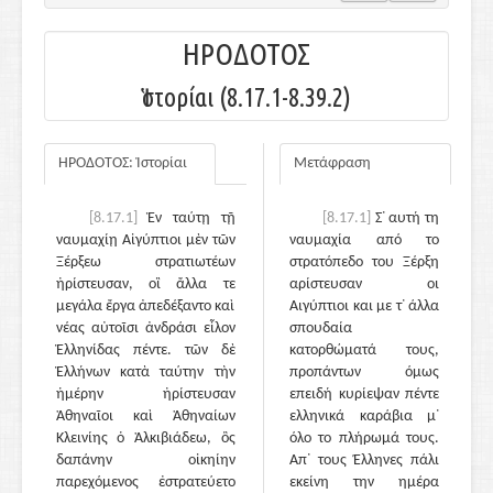
ΗΡΟΔΟΤΟΣ
Ἱστορίαι (8.17.1-8.39.2)
ΗΡΟΔΟΤΟΣ: Ἱστορίαι
Μετάφραση
[8.17.1]
Ἐν ταύτῃ τῇ
[8.17.1]
Σ᾽ αυτή τη
ναυμαχίῃ Αἰγύπτιοι μὲν τῶν
ναυμαχία από το
Ξέρξεω στρατιωτέων
στρατόπεδο του Ξέρξη
ἠρίστευσαν, οἳ ἄλλα τε
αρίστευσαν οι
μεγάλα ἔργα ἀπεδέξαντο καὶ
Αιγύπτιοι και με τ᾽ άλλα
νέας αὐτοῖσι ἀνδράσι εἷλον
σπουδαία
Ἑλληνίδας πέντε. τῶν δὲ
κατορθώματά τους,
Ἑλλήνων κατὰ ταύτην τὴν
προπάντων όμως
ἡμέρην ἠρίστευσαν
επειδή κυρίεψαν πέντε
Ἀθηναῖοι καὶ Ἀθηναίων
ελληνικά καράβια μ᾽
Κλεινίης ὁ Ἀλκιβιάδεω, ὃς
όλο το πλήρωμά τους.
δαπάνην οἰκηίην
Απ᾽ τους Έλληνες πάλι
παρεχόμενος ἐστρατεύετο
εκείνη την ημέρα