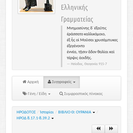
Ελληνικής
Γραμματείας
Μνημοσύνης δ᾽ ἐξαῦτις
ἐράσσατο καλλικόμοιο,
ἐξ ἧς οἱ Μοῦσαι χρυσάμπυκες
ἐξεγένοντο
ἐννέα, τῇσιν ἅδον θαλίαι καὶ
τέρψις ἀοιδῆς.
Ησίοδος, Θεογονία 915-7
Αρχική
Συγγραφείς
Γένη / Είδη
Συμφραστικός πίνακας
ΗΡΟΔΟΤΟΣ
/
Ἱστορίαι
/
ΒΙΒΛΙΟ Θ: ΟΥΡΑΝΙΑ
/
ΗΡΟΔ 8.17.1-8.39.2