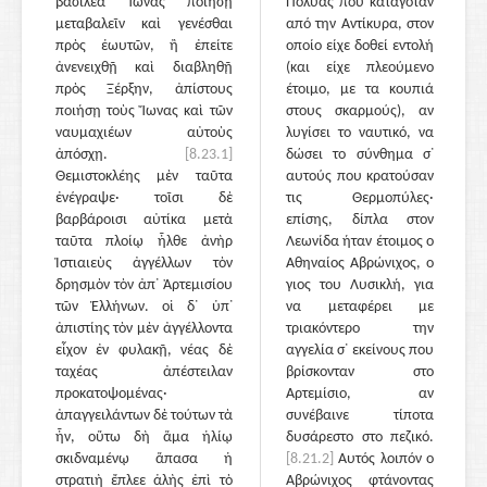
βασιλέα Ἴωνας ποιήσῃ
Πολύας που καταγόταν
μεταβαλεῖν καὶ γενέσθαι
από την Αντίκυρα, στον
πρὸς ἑωυτῶν, ἢ ἐπείτε
οποίο είχε δοθεί εντολή
ἀνενειχθῇ καὶ διαβληθῇ
(και είχε πλεούμενο
πρὸς Ξέρξην, ἀπίστους
έτοιμο, με τα κουπιά
ποιήσῃ τοὺς Ἴωνας καὶ τῶν
στους σκαρμούς), αν
ναυμαχιέων αὐτοὺς
λυγίσει το ναυτικό, να
ἀπόσχῃ.
[8.23.1]
δώσει το σύνθημα σ᾽
Θεμιστοκλέης μὲν ταῦτα
αυτούς που κρατούσαν
ἐνέγραψε· τοῖσι δὲ
τις Θερμοπύλες·
βαρβάροισι αὐτίκα μετὰ
επίσης, δίπλα στον
ταῦτα πλοίῳ ἦλθε ἀνὴρ
Λεωνίδα ήταν έτοιμος ο
Ἱστιαιεὺς ἀγγέλλων τὸν
Αθηναίος Αβρώνιχος, ο
δρησμὸν τὸν ἀπ᾽ Ἀρτεμισίου
γιος του Λυσικλή, για
τῶν Ἑλλήνων. οἱ δ᾽ ὑπ᾽
να μεταφέρει με
ἀπιστίης τὸν μὲν ἀγγέλλοντα
τριακόντερο την
εἶχον ἐν φυλακῇ, νέας δὲ
αγγελία σ᾽ εκείνους που
ταχέας ἀπέστειλαν
βρίσκονταν στο
προκατοψομένας·
Αρτεμίσιο, αν
ἀπαγγειλάντων δὲ τούτων τὰ
συνέβαινε τίποτα
ἦν, οὕτω δὴ ἅμα ἡλίῳ
δυσάρεστο στο πεζικό.
σκιδναμένῳ ἅπασα ἡ
[8.21.2]
Αυτός λοιπόν ο
στρατιὴ ἔπλεε ἁλὴς ἐπὶ τὸ
Αβρώνιχος φτάνοντας