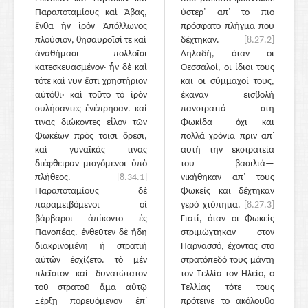
Παραποταμίους καὶ Ἄβας,
ύστερ᾽ απ᾽ το πιο
ἔνθα ἦν ἱρὸν Ἀπόλλωνος
πρόσφατο πλήγμα που
πλούσιον, θησαυροῖσί τε καὶ
δέχτηκαν.
[8.27.2]
ἀναθήμασι πολλοῖσι
Δηλαδή, όταν οι
κατεσκευασμένον· ἦν δὲ καὶ
Θεσσαλοί, οι ίδιοι τους
τότε καὶ νῦν ἔστι χρηστήριον
και οι σύμμαχοί τους,
αὐτόθι· καὶ τοῦτο τὸ ἱρὸν
έκαναν εισβολή
συλήσαντες ἐνέπρησαν. καί
πανστρατιά στη
τινας διώκοντες εἷλον τῶν
Φωκίδα —όχι και
Φωκέων πρὸς τοῖσι ὄρεσι,
πολλά χρόνια πριν απ᾽
καὶ γυναῖκάς τινας
αυτή την εκστρατεία
διέφθειραν μισγόμενοι ὑπὸ
του βασιλιά—
πλήθεος.
[8.34.1]
νικήθηκαν απ᾽ τους
Παραποταμίους δὲ
Φωκείς και δέχτηκαν
παραμειβόμενοι οἱ
γερό χτύπημα.
[8.27.3]
βάρβαροι ἀπίκοντο ἐς
Γιατί, όταν οι Φωκείς
Πανοπέας. ἐνθεῦτεν δὲ ἤδη
στριμώχτηκαν στον
διακρινομένη ἡ στρατιὴ
Παρνασσό, έχοντας στο
αὐτῶν ἐσχίζετο. τὸ μὲν
στρατόπεδό τους μάντη
πλεῖστον καὶ δυνατώτατον
τον Τελλία τον Ηλείο, ο
τοῦ στρατοῦ ἅμα αὐτῷ
Τελλίας τότε τους
Ξέρξῃ πορευόμενον ἐπ᾽
πρότεινε το ακόλουθο