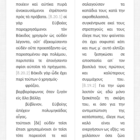
ποιέειν καὶ αὐτίκα πυρὰ
σαλαγούσαν τα
ἀνακαυσάμενοι ἐτρέποντο
κοπάδια τους κατά την
πρὸς τὰ πρόβατα.
[8.20.1]
οἱ
ακροθαλασσιά,
γὰρ Εὐβοέες
συγκέντρωσε εκεί τους
παραχρησάμενοι τὸν
στρατηγούς και τους
Βάκιδος χρησμὸν ὡς οὐδὲν
έλεγε πως του φαίνεται
λέγοντα, οὔτ᾽ ἐξεκομίσαντο
ότι έχει σοφιστεί κάτι
οὐδὲν οὔτε προεσάξαντο ὡς
και πως μ᾽ αυτό ελπίζει
παρεσομένου σφι πολέμου,
να ξεσηκώσει σε
περιπετέα τε ἐποιήσαντο
αποστασία απ᾽ τον
σφίσι αὐτοῖσι τὰ πρήγματα.
βασιλιά τους πρώτους
[8.20.2]
Βάκιδι γὰρ ὧδε ἔχει
και καλύτερους
περὶ τούτων ὁ χρησμός·
συμμάχους του.
φράζεο,
[8.19.2]
Για την ώρα
βαρβαρόφωνος ὅταν ζυγὸν
λοιπόν ώς εδώ μόνο
εἰς ἅλα βάλλῃ
ξεσκέπαζε τη σκέψη
βύβλινον, Εὐβοίης
του, κι όσο για την
ἀπέχειν πολυμηκάδας
αντιμετώπιση της
αἶγας.
κατάστασης, έλεγε πως
τούτοισι [δὲ] οὐδὲν τοῖσι
καλό είναι να
ἔπεσι χρησαμένοισι ἐν τοῖσι
ενεργήσουν ως εξής: να
τότε παρεοῦσί τε καὶ
χαλάσουν όσα ζώα