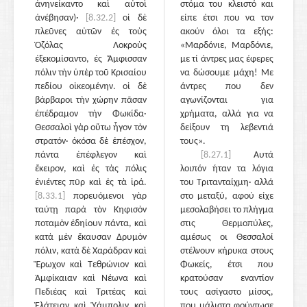
ἀνηνείκαντο καὶ αὐτοὶ
στόμα του κλειστό και
ἀνέβησαν)·
[8.32.2]
οἱ δὲ
είπε έτσι που να τον
πλεῦνες αὐτῶν ἐς τοὺς
ακούν όλοι τα εξής:
Ὀζόλας Λοκροὺς
«Μαρδόνιε, Μαρδόνιε,
ἐξεκομίσαντο, ἐς Ἄμφισσαν
με τί άντρες μας έφερες
πόλιν τὴν ὑπὲρ τοῦ Κρισαίου
να δώσουμε μάχη! Με
πεδίου οἰκεομένην. οἱ δὲ
άντρες που δεν
βάρβαροι τὴν χώρην πᾶσαν
αγωνίζονται για
ἐπέδραμον τὴν Φωκίδα·
χρήματα, αλλά για να
Θεσσαλοὶ γὰρ οὕτω ἦγον τὸν
δείξουν τη λεβεντιά
στρατόν· ὁκόσα δὲ ἐπέσχον,
τους».
πάντα ἐπέφλεγον καὶ
[8.27.1]
Αυτά
ἔκειρον, καὶ ἐς τὰς πόλις
λοιπόν ήταν τα λόγια
ἐνιέντες πῦρ καὶ ἐς τὰ ἱρά.
του Τριτανταίχμη· αλλά
[8.33.1]
πορευόμενοι γὰρ
στο μεταξύ, αφού είχε
ταύτῃ παρὰ τὸν Κηφισὸν
μεσολαβήσει το πλήγμα
ποταμὸν ἐδηίουν πάντα, καὶ
στις Θερμοπύλες,
κατὰ μὲν ἔκαυσαν Δρυμὸν
αμέσως οι Θεσσαλοί
πόλιν, κατὰ δὲ Χαράδραν καὶ
στέλνουν κήρυκα στους
Ἔρωχον καὶ Τεθρώνιον καὶ
Φωκείς, έτσι που
Ἀμφίκαιαν καὶ Νέωνα καὶ
κρατούσαν εναντίον
Πεδιέας καὶ Τριτέας καὶ
τους ασίγαστο μίσος,
Ἐλάτειαν καὶ Ὑάμπολιν καὶ
που μάλιστα φούντωσε