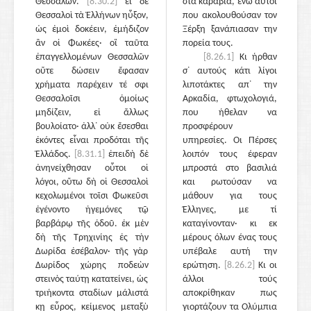
Θεσσαλῶν.
[8.30.2]
εἰ δὲ
στα καράβια, ενώ αυτοί
Θεσσαλοὶ τὰ Ἑλλήνων ηὖξον,
που ακολουθούσαν τον
ὡς ἐμοὶ δοκέειν, ἐμήδιζον
Ξέρξη ξανάπιασαν την
ἂν οἱ Φωκέες· οἳ ταῦτα
πορεία τους.
ἐπαγγελλομένων Θεσσαλῶν
[8.26.1]
Κι ήρθαν
οὔτε δώσειν ἔφασαν
σ᾽ αυτούς κάτι λίγοι
χρήματα παρέχειν τέ σφι
λιποτάκτες απ᾽ την
Θεσσαλοῖσι ὁμοίως
Αρκαδία, φτωχολογιά,
μηδίζειν, εἰ ἄλλως
που ήθελαν να
βουλοίατο· ἀλλ᾽ οὐκ ἔσεσθαι
προσφέρουν
ἑκόντες εἶναι προδόται τῆς
υπηρεσίες. Οι Πέρσες
Ἑλλάδος.
[8.31.1]
ἐπειδὴ δὲ
λοιπόν τους έφεραν
ἀνηνείχθησαν οὗτοι οἱ
μπροστά στο βασιλιά
λόγοι, οὕτω δὴ οἱ Θεσσαλοὶ
και ρωτούσαν να
κεχολωμένοι τοῖσι Φωκεῦσι
μάθουν για τους
ἐγένοντο ἡγεμόνες τῷ
Έλληνες, με τί
βαρβάρῳ τῆς ὁδοῦ. ἐκ μὲν
καταγίνονταν· κι εκ
δὴ τῆς Τρηχινίης ἐς τὴν
μέρους όλων ένας τους
Δωρίδα ἐσέβαλον· τῆς γὰρ
υπέβαλε αυτή την
Δωρίδος χώρης ποδεὼν
ερώτηση.
[8.26.2]
Κι οι
στεινὸς ταύτῃ κατατείνει, ὡς
άλλοι τούς
τριήκοντα σταδίων μάλιστά
αποκρίθηκαν πως
κῃ εὖρος, κείμενος μεταξὺ
γιορτάζουν τα Ολύμπια