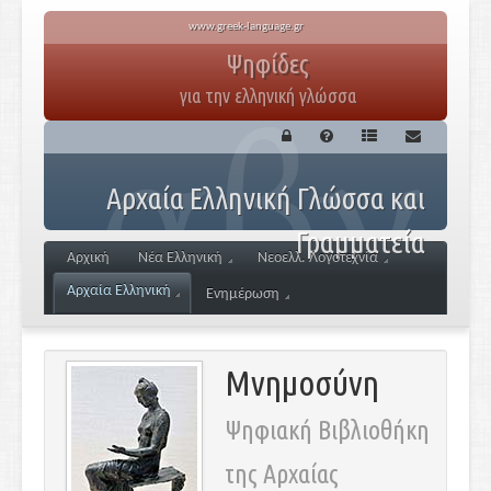
www.greek-language.gr
Ψηφίδες
για την ελληνική γλώσσα
Αρχαία Ελληνική Γλώσσα και
Γραμματεία
Αρχική
Νέα Ελληνική
Νεοελλ. Λογοτεχνία
Αρχαία Ελληνική
Ενημέρωση
Μνημοσύνη
Ψηφιακή Βιβλιοθήκη
της Αρχαίας