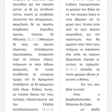
Λεωνίδην καὶ τὸν στρατὸν
Ευβοείς περιφρόνησαν
αὐτοῦ. οἱ δὲ ὡς ἐπύθοντο
το χρησμό του Βάκη σα
ταῦτα, οὐκέτι ἐς ἀναβολὰς
να ᾽ταν κούφια λόγια κι
ἐποιεῦντο τὴν ἀποχώρησιν,
ούτε έβγαλαν απ᾽ τη
ἐκομίζοντο δὲ ὡς ἕκαστοι
χώρα τους τίποτα ούτε
ἐτάχθησαν, Κορίνθιοι
από τα πριν έκαναν
πρῶτοι, ὕστατοι δὲ
προμήθειες για την
Ἀθηναῖοι.
[8.22.1]
Ἀθηναίων
περίπτωση που θα
δὲ νέας τὰς ἄριστα
ερχόταν στον τόπο τους
πλεούσας ἐπιλεξάμενος
πόλεμος· κι ενέργησαν
Θεμιστοκλέης ἐπορεύετο
έτσι ώστε να πάρουν
περὶ τὰ πότιμα ὕδατα,
δραματική στροφή γι᾽
ἐντάμνων ἐν τοῖσι λίθοισι
αυτούς τα πράματα.
γράμματα, τὰ Ἴωνες
[8.20.2]
Δηλαδή, νά
ἐπελθόντες τῇ ὑστεραίῃ
ποιόν χρησμό έδωσε γι᾽
ἡμέρῃ ἐπὶ τὸ Ἀρτεμίσιον
αυτούς ο Βάκης:
ἐπελέξαντο. τὰ δὲ γράμματα
Στο νου σου
τάδε ἔλεγε· Ἄνδρες Ἴωνες,
βάλε το καλά:
οὐ ποιέετε δίκαια ἐπὶ τοὺς
Όταν ο
πατέρας στρατευόμενοι καὶ
βαρβαρόγλωσσος τη
τὴν Ἑλλάδα
θάλασσα θα ζέψει
καταδουλούμενοι.
[8.22.2]
με ψάθα