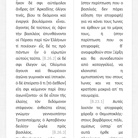
ἧκον δέ σφι αὐτόμολοι
(στην περίπτωση που ο
ἄνδρες ἀπ᾽ Ἀρκαδίης ὀλίγοι
βασιλιάς δεν πάρει
τινές, βίου τε δεόμενοι καὶ
είδηση την επιγραφή)
ἐνεργοὶ βουλόμενοι εἶναι.
για να κάνει τους Ίωνες
ἄγοντες δὲ τούτους ἐς ὄψιν
να έρθουν με το μέρος
τὴν βασιλέος ἐπυνθάνοντο
τους, ή (στην
οἱ Πέρσαι περὶ τῶν Ἑλλήνων
περίπτωση που οι
τί ποιέοιεν· εἷς δέ τις πρὸ
επιγραφές θ᾽
πάντων ἦν ὁ εἰρωτῶν
αναφερθούν στον Ξέρξη
αὐτοὺς ταῦτα.
[8.26.2]
οἱ δέ
και θα συνοδευτούν
σφι ἔλεγον ὡς Ὀλύμπια
από καταγγελία), να
ἄγουσι καὶ θεωρέοιεν
κλονιστεί η
ἀγῶνα γυμνικὸν καὶ ἱππικόν.
εμπιστοσύνη του στους
ὁ δὲ ἐπείρετο ὅ τι [τὸ ἄεθλον]
Ίωνες και να τους
εἴη σφι κείμενον περὶ ὅτευ
κρατήσει μακριά απ᾽ τη
ἀγωνίζονται· οἱ δὲ εἶπον τῆς
ναυμαχία.
ἐλαίης τὸν διδόμενον
[8.23.1]
Αυτές
στέφανον. ἐνθαῦτα εἴπας
λοιπόν τις επιγραφές
γνώμην γενναιοτάτην
χάραξε ο Θεμιστοκλής·
Τριτανταίχμης ὁ Ἀρταβάνου
στους βαρβάρους πάλι,
δειλίην ὦφλε πρὸς
αμέσως ύστερ᾽ απ᾽
βασιλέος.
[8.26.3]
αυτά ήρθε με