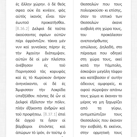
ἐς ἄλλην χώρην. ὁ δὲ θεός
Θεσσαλών που τους
σφεα οὐκ ἔα κινέειν, φὰς
πολιορκούσε· κι επίσης,
αὐτὸς ἱκανὸς εἶναι τῶν
όταν το ιππικό των
ἑωυτοῦ προκατῆσθαι.
Θεσσαλών έκανε
[8.36.2]
Δελφοὶ δὲ ταῦτα
εισβολή στη χώρα τους,
ἀκούσαντες σφέων αὐτῶν
του προκάλεσαν
πέρι ἐφρόντιζον. τέκνα μέν
ανεπανόρθωτες
νυν καὶ γυναῖκας πέρην ἐς
απώλειες. Δηλαδή, στο
τὴν Ἀχαιίην διέπεμψαν,
πέρασμα που οδηγεί
αὐτῶν δὲ οἱ μὲν πλεῖστοι
στη χώρα τους, εκεί
ἀνέβησαν ἐς τοῦ
κατά την Υάμπολη,
Παρνησσοῦ τὰς κορυφὰς
έσκαψαν μεγάλη τάφρο
καὶ ἐς τὸ Κωρύκιον ἄντρον
και κατέβασαν σ᾽ αυτήν
ἀνηνείκαντο, οἱ δὲ ἐς
άδειους αμφορείς, κι
Ἄμφισσαν τὴν Λοκρίδα
αφού σώρεψαν απάνω
ὑπεξῆλθον. πάντες δὲ ὦν οἱ
τους χώμα κι έκαναν το
Δελφοὶ ἐξέλιπον τὴν πόλιν,
μέρος να μη ξεχωρίζει
πλὴν ἑξήκοντα ἀνδρῶν καὶ
από τα γύρω,
τοῦ προφήτεω.
[8.37.1]
ἐπεὶ
αντιμετώπιζαν τους
δὲ ἀγχοῦ τε ἦσαν οἱ
Θεσσαλούς που έκαναν
βάρβαροι ἐπιόντες καὶ
την εισβολή. Κι εκείνοι,
ἀπώρων τὸ ἱρόν, ἐν τούτῳ ὁ
στην ορμητική τους