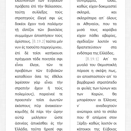
ἐλαυνόντων τῶν Εὐβοέων
συντρίμμια, αλλά,
πρόβατα ἐπὶ τὴν θάλασσαν,
καθώς είχαν δοκιμαστεί
ταύτῃ συλλέξας τοὺς
σκληρά, και
στρατηγοὺς ἔλεγέ σφι ὡς
σκληρότερα απ᾽ όλους
δοκέοι ἔχειν τινὰ παλάμην
οι Αθηναίοι, που τα
τῇ ἐλπίζοι τῶν βασιλέος
μισά τους καράβια
συμμάχων ἀποστήσειν τοὺς
είχαν πάθει αβαρίες,
ἀρίστους.
[8.19.2]
ταῦτα μέν
σχεδίαζαν λοιπόν να
νυν ἐς τοσοῦτο παρεγύμνου,
δραπετεύσουν στα
ἐπὶ δὲ τοῖσι κατήκουσι
ενδότερα της Ελλάδας.
πρήγμασι τάδε ποιητέα σφι
[8.19.1]
Απ᾽ το
εἶναι ἔλεγε, τῶν τε
μυαλό του Θεμιστοκλή
προβάτων τῶν Εὐβοϊκῶν
πέρασε η σκέψη πως,
καταθύειν ὅσα τις ἐθέλοι
αν αποσπαστούν απ᾽ το
(κρέσσον γὰρ εἶναι τὴν
βαρβαρικό στρατόπεδο
στρατιὴν ἔχειν ἢ τοὺς
οι φυλές των Ιώνων και
πολεμίους), παραίνεέ τε
των Καρών, θα
προειπεῖν τοῖσι ἑωυτῶν
μπορέσουν οι Έλληνες
ἑκάστους πῦρ ἀνακαίειν·
ν᾽ αναδειχτούν
κομιδῆς δὲ πέρι τὴν ὥρην
ανώτεροι από το στόλο
αὐτῷ μελήσειν ὥστε
που θ᾽ απέμενε στον
ἀσινέας ἀπικέσθαι ἐς τὴν
Ξέρξη· καθώς λοιπόν οι
Ἑλλάδα. ταῦτα ἤρεσέ σφι
κάτοικοι της Εύβοιας