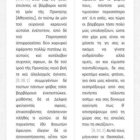
ἐπιόντες οἱ βάρβαροι κατὰ
τους, πάντοτε μας
τὸ ἱρὸν τῆς Προνηίης
τιμούσαν περισσότερο
[Ἀθηναίης], ἐν τούτῳ ἐκ μὲν
απ᾽ ό,τι εσάς, και τώρα
τοῦ οὐρανοῦ κεραυνοὶ
οι βάρβαροι τόσο πολύ
αὐτοῖσι ἐνέπιπτον, ἀπὸ δὲ
μας υπολογίζουν, ώστε
τοῦ Παρνησσοῦ
στο χέρι μας είναι να
ἀπορραγεῖσαι δύο κορυφαὶ
χάσετε τη γη σας κι
ἐφέροντο πολλῷ πατάγῳ ἐς
ακόμα να γίνετε
αὐτοὺς καὶ κατέλαβον
ανδράποδα· αλλά
συχνούς σφεων, ἐκ δὲ τοῦ
εμείς, αν και είμαστε
ἱροῦ τῆς Προνηίης νηοῦ βοή
παντοδύναμοι, δε σας
τε καὶ ἀλαλαγμὸς ἐγίνετο.
κρατάμε κακία, φτάνει,
[8.38.1]
συμμιγέντων δὲ
για όσα μας κάνατε, να
τούτων πάντων φόβος τοῖσι
εισπράξουμε από σας
βαρβάροισι ἐνεπεπτώκεε.
πενήντα τάλαντα
μαθόντες δὲ οἱ Δελφοὶ
ασήμι· και σας δίνουμε
φεύγοντάς σφεας,
εγγύηση πως θ᾽
ἐπικαταβάντες ἀπέκτειναν
αποτρέψουμε από τη
πλῆθός τι αὐτῶν. οἱ δὲ
χώρα σας τις απειλές
περιεόντες ἰθὺ Βοιωτῶν
που τη σκιάζουν».
ἔφευγον. ἔλεγον δὲ οἱ
[8.30.1]
Αυτά τους
ἀπονοστήσαντες οὗτοι τῶν
μήνυσαν οι Θεσσαλοί.