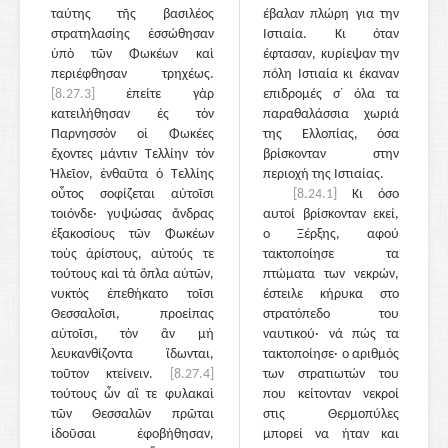
ταύτης τῆς βασιλέος
έβαλαν πλώρη για την
στρατηλασίης ἑσσώθησαν
Ιστιαία. Κι όταν
ὑπὸ τῶν Φωκέων καὶ
έφτασαν, κυρίεψαν την
περιέφθησαν τρηχέως.
πόλη Ιστιαία κι έκαναν
[8.27.3]
ἐπείτε γὰρ
επιδρομές σ᾽ όλα τα
κατειλήθησαν ἐς τὸν
παραθαλάσσια χωριά
Παρνησσὸν οἱ Φωκέες
της Ελλοπίας, όσα
ἔχοντες μάντιν Τελλίην τὸν
βρίσκονταν στην
Ἠλεῖον, ἐνθαῦτα ὁ Τελλίης
περιοχή της Ιστιαίας.
οὗτος σοφίζεται αὐτοῖσι
[8.24.1]
Κι όσο
τοιόνδε· γυψώσας ἄνδρας
αυτοί βρίσκονταν εκεί,
ἑξακοσίους τῶν Φωκέων
ο Ξέρξης, αφού
τοὺς ἀρίστους, αὐτούς τε
τακτοποίησε τα
τούτους καὶ τὰ ὅπλα αὐτῶν,
πτώματα των νεκρών,
νυκτὸς ἐπεθήκατο τοῖσι
έστειλε κήρυκα στο
Θεσσαλοῖσι, προείπας
στρατόπεδο του
αὐτοῖσι, τὸν ἂν μὴ
ναυτικού· νά πώς τα
λευκανθίζοντα ἴδωνται,
τακτοποίησε· ο αριθμός
τοῦτον κτείνειν.
[8.27.4]
των στρατιωτών του
τούτους ὦν αἵ τε φυλακαὶ
που κείτονταν νεκροί
τῶν Θεσσαλῶν πρῶται
στις Θερμοπύλες
ἰδοῦσαι ἐφοβήθησαν,
μπορεί να ήταν και