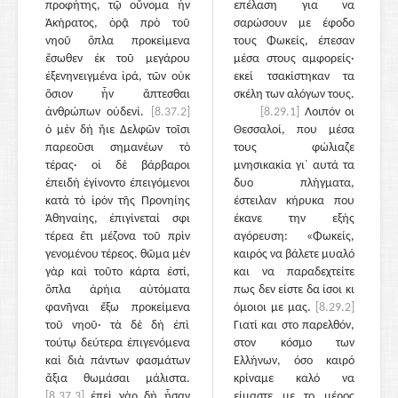
προφήτης, τῷ οὔνομα ἦν
επέλαση για να
Ἀκήρατος, ὁρᾷ πρὸ τοῦ
σαρώσουν με έφοδο
νηοῦ ὅπλα προκείμενα
τους Φωκείς, έπεσαν
ἔσωθεν ἐκ τοῦ μεγάρου
μέσα στους αμφορείς·
ἐξενηνειγμένα ἱρά, τῶν οὐκ
εκεί τσακίστηκαν τα
ὅσιον ἦν ἅπτεσθαι
σκέλη των αλόγων τους.
ἀνθρώπων οὐδενί.
[8.37.2]
[8.29.1]
Λοιπόν οι
ὁ μὲν δὴ ἤιε Δελφῶν τοῖσι
Θεσσαλοί, που μέσα
παρεοῦσι σημανέων τὸ
τους φώλιαζε
τέρας· οἱ δὲ βάρβαροι
μνησικακία γι᾽ αυτά τα
ἐπειδὴ ἐγίνοντο ἐπειγόμενοι
δυο πλήγματα,
κατὰ τὸ ἱρὸν τῆς Προνηίης
έστειλαν κήρυκα που
Ἀθηναίης, ἐπιγίνεταί σφι
έκανε την εξής
τέρεα ἔτι μέζονα τοῦ πρὶν
αγόρευση: «Φωκείς,
γενομένου τέρεος. θῶμα μὲν
καιρός να βάλετε μυαλό
γὰρ καὶ τοῦτο κάρτα ἐστί,
και να παραδεχτείτε
ὅπλα ἀρήια αὐτόματα
πως δεν είστε δα ίσοι κι
φανῆναι ἔξω προκείμενα
όμοιοι με μας.
[8.29.2]
τοῦ νηοῦ· τὰ δὲ δὴ ἐπὶ
Γιατί και στο παρελθόν,
τούτῳ δεύτερα ἐπιγενόμενα
στον κόσμο των
καὶ διὰ πάντων φασμάτων
Ελλήνων, όσο καιρό
ἄξια θωμάσαι μάλιστα.
κρίναμε καλό να
[8.37.3]
ἐπεὶ γὰρ δὴ ἦσαν
είμαστε με το μέρος