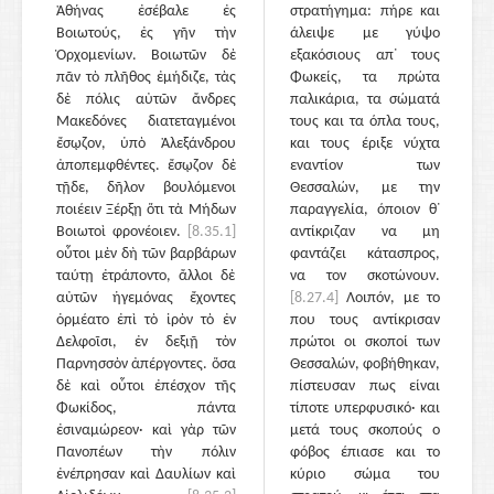
Ἀθήνας ἐσέβαλε ἐς
στρατήγημα: πήρε και
Βοιωτούς, ἐς γῆν τὴν
άλειψε με γύψο
Ὀρχομενίων. Βοιωτῶν δὲ
εξακόσιους απ᾽ τους
πᾶν τὸ πλῆθος ἐμήδιζε, τὰς
Φωκείς, τα πρώτα
δὲ πόλις αὐτῶν ἄνδρες
παλικάρια, τα σώματά
Μακεδόνες διατεταγμένοι
τους και τα όπλα τους,
ἔσῳζον, ὑπὸ Ἀλεξάνδρου
και τους έριξε νύχτα
ἀποπεμφθέντες. ἔσῳζον δὲ
εναντίον των
τῇδε, δῆλον βουλόμενοι
Θεσσαλών, με την
ποιέειν Ξέρξῃ ὅτι τὰ Μήδων
παραγγελία, όποιον θ᾽
Βοιωτοὶ φρονέοιεν.
[8.35.1]
αντίκριζαν να μη
οὗτοι μὲν δὴ τῶν βαρβάρων
φαντάζει κάτασπρος,
ταύτῃ ἐτράποντο, ἄλλοι δὲ
να τον σκοτώνουν.
αὐτῶν ἡγεμόνας ἔχοντες
[8.27.4]
Λοιπόν, με το
ὁρμέατο ἐπὶ τὸ ἱρὸν τὸ ἐν
που τους αντίκρισαν
Δελφοῖσι, ἐν δεξιῇ τὸν
πρώτοι οι σκοποί των
Παρνησσὸν ἀπέργοντες. ὅσα
Θεσσαλών, φοβήθηκαν,
δὲ καὶ οὗτοι ἐπέσχον τῆς
πίστευσαν πως είναι
Φωκίδος, πάντα
τίποτε υπερφυσικό· και
ἐσιναμώρεον· καὶ γὰρ τῶν
μετά τους σκοπούς ο
Πανοπέων τὴν πόλιν
φόβος έπιασε και το
ἐνέπρησαν καὶ Δαυλίων καὶ
κύριο σώμα του