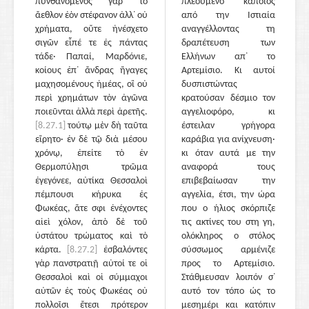
πυνθανόμενος γὰρ τὸ
πλεούμενο κάποιος
ἄεθλον ἐὸν στέφανον ἀλλ᾽ οὐ
από την Ιστιαία
χρήματα, οὔτε ἠνέσχετο
αναγγέλλοντας τη
σιγῶν εἶπέ τε ἐς πάντας
δραπέτευση των
τάδε· Παπαί, Μαρδόνιε,
Ελλήνων απ᾽ το
κοίους ἐπ᾽ ἄνδρας ἤγαγες
Αρτεμίσιο. Κι αυτοί
μαχησομένους ἡμέας, οἳ οὐ
δυσπιστώντας
περὶ χρημάτων τὸν ἀγῶνα
κρατούσαν δέσμιο τον
ποιεῦνται ἀλλὰ περὶ ἀρετῆς.
αγγελιοφόρο, κι
[8.27.1]
τούτῳ μὲν δὴ ταῦτα
έστειλαν γρήγορα
εἴρητο· ἐν δὲ τῷ διὰ μέσου
καράβια για ανίχνευση·
χρόνῳ, ἐπείτε τὸ ἐν
κι όταν αυτά με την
Θερμοπύλῃσι τρῶμα
αναφορά τους
ἐγεγόνεε, αὐτίκα Θεσσαλοὶ
επιβεβαίωσαν την
πέμπουσι κήρυκα ἐς
αγγελία, έτσι, την ώρα
Φωκέας, ἅτε σφι ἐνέχοντες
που ο ήλιος σκόρπιζε
αἰεὶ χόλον, ἀπὸ δὲ τοῦ
τις ακτίνες του στη γη,
ὑστάτου τρώματος καὶ τὸ
ολόκληρος ο στόλος
κάρτα.
[8.27.2]
ἐσβαλόντες
σύσσωμος αρμένιζε
γὰρ πανστρατιῇ αὐτοί τε οἱ
προς το Αρτεμίσιο.
Θεσσαλοὶ καὶ οἱ σύμμαχοι
Στάθμευσαν λοιπόν σ᾽
αὐτῶν ἐς τοὺς Φωκέας οὐ
αυτό τον τόπο ώς το
πολλοῖσι ἔτεσι πρότερον
μεσημέρι και κατόπιν