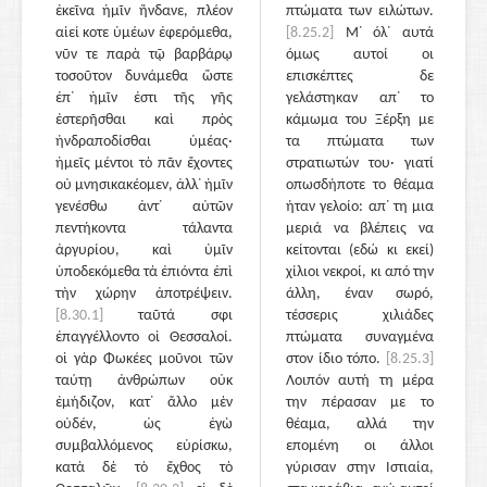
ἐκεῖνα ἡμῖν ἥνδανε, πλέον
πτώματα των ειλώτων.
αἰεί κοτε ὑμέων ἐφερόμεθα,
[8.25.2]
Μ᾽ όλ᾽ αυτά
νῦν τε παρὰ τῷ βαρβάρῳ
όμως αυτοί οι
τοσοῦτον δυνάμεθα ὥστε
επισκέπτες δε
ἐπ᾽ ἡμῖν ἐστι τῆς γῆς
γελάστηκαν απ᾽ το
ἐστερῆσθαι καὶ πρὸς
κάμωμα του Ξέρξη με
ἠνδραποδίσθαι ὑμέας·
τα πτώματα των
ἡμεῖς μέντοι τὸ πᾶν ἔχοντες
στρατιωτών του· γιατί
οὐ μνησικακέομεν, ἀλλ᾽ ἡμῖν
οπωσδήποτε το θέαμα
γενέσθω ἀντ᾽ αὐτῶν
ήταν γελοίο: απ᾽ τη μια
πεντήκοντα τάλαντα
μεριά να βλέπεις να
ἀργυρίου, καὶ ὑμῖν
κείτονται (εδώ κι εκεί)
ὑποδεκόμεθα τὰ ἐπιόντα ἐπὶ
χίλιοι νεκροί, κι από την
τὴν χώρην ἀποτρέψειν.
άλλη, έναν σωρό,
[8.30.1]
ταῦτά σφι
τέσσερις χιλιάδες
ἐπαγγέλλοντο οἱ Θεσσαλοί.
πτώματα συναγμένα
οἱ γὰρ Φωκέες μοῦνοι τῶν
στον ίδιο τόπο.
[8.25.3]
ταύτῃ ἀνθρώπων οὐκ
Λοιπόν αυτή τη μέρα
ἐμήδιζον, κατ᾽ ἄλλο μὲν
την πέρασαν με το
οὐδέν, ὡς ἐγὼ
θέαμα, αλλά την
συμβαλλόμενος εὑρίσκω,
επομένη οι άλλοι
κατὰ δὲ τὸ ἔχθος τὸ
γύρισαν στην Ιστιαία,