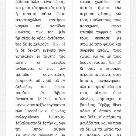
δόξασαι ἄλλο τι εἶναι τέρας,
είκοσι χιλιάδες· απ᾽
καὶ μετὰ τὰς φυλακὰς αὐτὴ
αυτούς άφησε έξω
ἡ στρατιὴ οὕτω ὥστε
περίπου χίλιους, ενώ
τετρακισχιλίων κρατῆσαι
τους υπόλοιπους τους
νεκρῶν καὶ ἀσπίδων
παράχωσε, αφού
Φωκέας, τῶν τὰς μὲν
έσκαψε τάφρους, και
ἡμισέας ἐς Ἄβας ἀνέθεσαν,
τους σκέπασε με
τὰς δὲ ἐς Δελφούς·
[8.27.5]
στρώμα από φύλλα και
ἡ δὲ δεκάτη ἐγένετο τῶν
σώρεψε απάνω τους
χρημάτων ἐκ ταύτης τῆς
χώμα, για να μη τους
μάχης οἱ μεγάλοι
δουν οι ναύτες.
[8.24.2]
ἀνδριάντες οἱ περὶ τὸν
Κι όταν ο κήρυκας
τρίποδα συνεστεῶτες
πέρασε απέναντι, στην
ἔμπροσθε τοῦ νηοῦ τοῦ ἐν
Ιστιαία, συγκέντρωσε
Δελφοῖσι, καὶ ἕτεροι
όλο το στρατόπεδο και
τοιοῦτοι ἐν Ἄβῃσι
τους μίλησε έτσι:
ἀνακέαται.
[8.28.1]
ταῦτα
«Άνδρες σύμμαχοι, ο
μέν νυν τὸν πεζὸν ἐργάσαντο
βασιλιάς Ξέρξης δίνει
τῶν Θεσσαλῶν οἱ Φωκέες
άδεια σ᾽ όποιον από
πολιορκέοντα ἑωυτούς·
σας θέλει, ν᾽ αφήσει τη
ἐσβαλοῦσαν δὲ ἐς τὴν χώρην
μονάδα του και να πάει
τὴν ἵππον αὐτῶν
να δει με τα μάτια του
ἐλυμήναντο ἀνηκέστως. ἐν
τί πόλεμο κάνει με