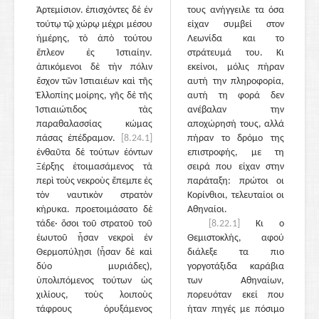
Ἀρτεμίσιον. ἐπισχόντες δὲ ἐν
τους ανήγγειλε τα όσα
τούτῳ τῷ χώρῳ μέχρι μέσου
είχαν συμβεί στον
ἡμέρης, τὸ ἀπὸ τούτου
Λεωνίδα και το
ἔπλεον ἐς Ἱστιαίην.
στράτευμά του. Κι
ἀπικόμενοι δὲ τὴν πόλιν
εκείνοι, μόλις πήραν
ἔσχον τῶν Ἱστιαιέων καὶ τῆς
αυτή την πληροφορία,
Ἐλλοπίης μοίρης, γῆς δὲ τῆς
αυτή τη φορά δεν
Ἱστιαιώτιδος τὰς
ανέβαλαν την
παραθαλασσίας κώμας
αποχώρησή τους, αλλά
πάσας ἐπέδραμον.
[8.24.1]
πήραν το δρόμο της
ἐνθαῦτα δὲ τούτων ἐόντων
επιστροφής, με τη
Ξέρξης ἑτοιμασάμενος τὰ
σειρά που είχαν στην
περὶ τοὺς νεκροὺς ἔπεμπε ἐς
παράταξη: πρώτοι οι
τὸν ναυτικὸν στρατὸν
Κορίνθιοι, τελευταίοι οι
κήρυκα. προετοιμάσατο δὲ
Αθηναίοι.
τάδε· ὅσοι τοῦ στρατοῦ τοῦ
[8.22.1]
Κι ο
ἑωυτοῦ ἦσαν νεκροὶ ἐν
Θεμιστοκλής, αφού
Θερμοπύλῃσι (ἦσαν δὲ καὶ
διάλεξε τα πιο
δύο μυριάδες),
γοργοτάξιδα καράβια
ὑπολιπόμενος τούτων ὡς
των Αθηναίων,
χιλίους, τοὺς λοιποὺς
πορευόταν εκεί που
τάφρους ὀρυξάμενος
ήταν πηγές με πόσιμο