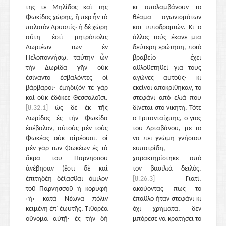
τῆς τε Μηλίδος καὶ τῆς
κι απολαμβάνουν το
Φωκίδος χώρης, ἥ περ ἦν τὸ
θέαμα αγωνισμάτων
παλαιὸν Δρυοπίς· ἡ δὲ χώρη
και ιπποδρομιών. Κι ο
αὕτη ἐστὶ μητρόπολις
άλλος τούς έκανε μια
Δωριέων τῶν ἐν
δεύτερη ερώτηση, ποιό
Πελοποννήσῳ. ταύτην ὦν
βραβείο έχει
τὴν Δωρίδα γῆν οὐκ
αθλοθετηθεί για τους
ἐσίναντο ἐσβαλόντες οἱ
αγώνες αυτούς· κι
βάρβαροι· ἐμήδιζόν τε γὰρ
εκείνοι αποκρίθηκαν, το
καὶ οὐκ ἐδόκεε Θεσσαλοῖσι.
στεφάνι από ελιά που
[8.32.1]
ὡς δὲ ἐκ τῆς
δίνεται στο νικητή. Τότε
Δωρίδος ἐς τὴν Φωκίδα
ο Τριτανταίχμης, ο γιος
ἐσέβαλον, αὐτοὺς μὲν τοὺς
του Αρταβάνου, με το
Φωκέας οὐκ αἱρέουσι. οἱ
να πει γνώμη γνήσιου
μὲν γὰρ τῶν Φωκέων ἐς τὰ
ευπατρίδη,
ἄκρα τοῦ Παρνησσοῦ
χαρακτηρίστηκε από
ἀνέβησαν (ἔστι δὲ καὶ
τον βασιλιά δειλός.
ἐπιτηδέη δέξασθαι ὅμιλον
[8.26.3]
Γιατί,
τοῦ Παρνησσοῦ ἡ κορυφὴ
ακούοντας πως το
‹ἡ› κατὰ Νέωνα πόλιν
έπαθλο ήταν στεφάνι κι
κειμένη ἐπ᾽ ἑωυτῆς, Τιθορέα
όχι χρήματα, δεν
οὔνομα αὐτῇ· ἐς τὴν δὴ
μπόρεσε να κρατήσει το