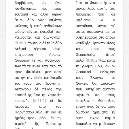
βαρβάρων, ὡς ἐγὼ
Γιατί οι Φωκείς ήταν ο
πυνθάνομαι, ὡς πρὸς
μόνος λαός αυτής της
τούτοισι καὶ ἄλλα ὥρων
περιοχής που δε
θεῖα· δύο γὰρ ὁπλίτας
μήδισαν· κι ο
μέζονας ἢ κατὰ ἀνθρώπων
μοναδικός λόγος γι᾽
φύσιν ἐόντας ἕπεσθαί σφι
αυτό, σύμφωνα με το
κτείνοντας καὶ διώκοντας.
συμπέρασμα στο οποίο
[8.39.1]
τούτους δὲ τοὺς δύο
κατέληξα, ήταν το μίσος
Δελφοὶ λέγουσι εἶναι
τους προς τους
ἐπιχωρίους ἥρωας,
Θεσσαλούς, τίποτ᾽
Φύλακόν τε καὶ Αὐτόνοον,
άλλο.
[8.30.2]
Και, κατά
τῶν τὰ τεμένεά ἐστι περὶ τὸ
τη γνώμη μου, αν οι
ἱρόν, Φυλάκου μὲν παρ᾽
Θεσσαλοί ενίσχυαν
αὐτὴν τὴν ὁδὸν κατύπερθε
τους Έλληνες, οι
τοῦ ἱροῦ τῆς Προνηίης,
Φωκείς θα μήδιζαν·
Αὐτονόου δὲ πέλας τῆς
που, ύστερ᾽ απ᾽ αυτό το
Κασταλίης ὑπὸ τῇ Ὑαμπείῃ
μήνυμα που τους
κορυφῇ.
[8.39.2]
οἱ δὲ
έστειλαν οι Θεσσαλοί,
πεσόντες ἀπὸ τοῦ
είπαν πως δε θα τους
Παρνησσοῦ λίθοι ἔτι καὶ ἐς
δώσουν χρήματα κι
ἡμέας ἦσαν σόοι, ἐν τῷ
ούτε είχαν καμιά
τεμένεϊ τῆς Προνηίης
δυσκολία να μηδίσουν