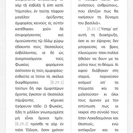
γὰρ τῇ ἐσβολῇ ἥ ἐστι κατὰ
ανόητους ανθρώπους,
Ὑάμπολιν, ἐν ταύτῃ τάφρον
που έλπιζαν πως θα
μεγάλην ὀρύξαντες
νικήσουν τη δύναμη
ἀμφορέας κεινοὺς ἐς αὐτὴν
του βασιλιά».
κατέθηκαν, χοῦν δὲ
[8.25.1]
Ύστερ᾽ απ᾽
ἐπιφορήσαντες καὶ
αυτή τη διακήρυξη,
ὁμοιώσαντες τῷ ἄλλῳ χώρῳ
όσο κι αν έψαχνες δεν
ἐδέκοντο τοὺς Θεσσαλοὺς
μπορούσες να βρεις
ἐσβάλλοντας. οἱ δὲ ὡς
πλεούμενο· τόσο πολλοί
ἀναρπασόμενοι τοὺς
ήθελαν να δουν με τα
Φωκέας φερόμενοι
μάτια τους το θέαμα. Κι
ἐσέπεσον ἐς τοὺς ἀμφορέας·
αφού διάβηκαν στη
ἐνθαῦτα οἱ ἵπποι τὰ σκέλεα
στεριά, περνούσαν
διεφθάρησαν.
[8.29.1]
ανάμεσ᾽ απ᾽ τα
τούτων δή σφι ἀμφοτέρων
πτώματα και τα
ἔχοντες ἔγκοτον οἱ Θεσσαλοὶ
μελετούσαν· κι όλοι
πέμψαντες κήρυκα
τους έμεναν με την
ἠγόρευον τάδε· Ὦ Φωκέες,
εντύπωση πως οι
ἤδη τι μᾶλλον γνωσιμαχέετε
νεκροί στο σύνολό τους
μὴ εἶναι ὅμοιοι ἡμῖν.
ήταν Λακεδαιμόνιοι και
[8.29.2]
πρόσθε τε γὰρ ἐν
Θεσπιείς, ενώ
τοῖσι Ἕλλησι, ὅσον χρόνον
αντίκριζαν και τα