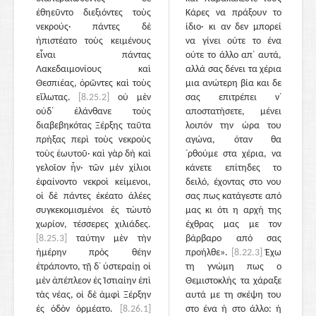
ἐθηεῦντο διεξιόντες τοὺς
Κάρες να πράξουν το
νεκρούς· πάντες δὲ
ίδιο· κι αν δεν μπορεί
ἠπιστέατο τοὺς κειμένους
να γίνει ούτε το ένα
εἶναι πάντας
ούτε το άλλο απ᾽ αυτά,
Λακεδαιμονίους καὶ
αλλά σας δένει τα χέρια
Θεσπιέας, ὁρῶντες καὶ τοὺς
μια ανώτερη βία και δε
εἵλωτας.
[8.25.2]
οὐ μὲν
σας επιτρέπει ν᾽
οὐδ᾽ ἐλάνθανε τοὺς
αποστατήσετε, μένει
διαβεβηκότας Ξέρξης ταῦτα
λοιπόν την ώρα του
πρήξας περὶ τοὺς νεκροὺς
αγώνα, όταν θα
τοὺς ἑωυτοῦ· καὶ γὰρ δὴ καὶ
᾽ρθούμε στα χέρια, να
γελοῖον ἦν· τῶν μὲν χίλιοι
κάνετε επίτηδες το
ἐφαίνοντο νεκροὶ κείμενοι,
δειλό, έχοντας στο νου
οἱ δὲ πάντες ἐκέατο ἁλέες
σας πως κατάγεστε από
συγκεκομισμένοι ἐς τὠυτὸ
μας κι ότι η αρχή της
χωρίον, τέσσερες χιλιάδες.
έχθρας μας με τον
[8.25.3]
ταύτην μὲν τὴν
βάρβαρο από σας
ἡμέρην πρὸς θέην
προήλθε».
[8.22.3]
Έχω
ἐτράποντο, τῇ δ᾽ ὑστεραίῃ οἱ
τη γνώμη πως ο
μὲν ἀπέπλεον ἐς Ἱστιαίην ἐπὶ
Θεμιστοκλής τα χάραξε
τὰς νέας, οἱ δὲ ἀμφὶ Ξέρξην
αυτά με τη σκέψη του
ἐς ὁδὸν ὁρμέατο.
[8.26.1]
στο ένα ή στο άλλο: ή