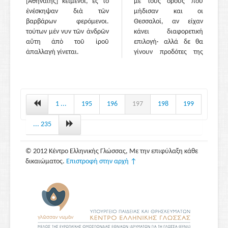
[Ἀθηναίης] κείμενοι, ἐς τὸ
με τους όρους που
ἐνέσκηψαν διὰ τῶν
μήδισαν και οι
βαρβάρων φερόμενοι.
Θεσσαλοί, αν είχαν
τούτων μέν νυν τῶν ἀνδρῶν
κάνει διαφορετική
αὕτη ἀπὸ τοῦ ἱροῦ
επιλογή· αλλά δε θα
ἀπαλλαγὴ γίνεται.
γίνουν προδότες της
Ελλάδας με δική τους
συγκατάθεση.
[8.31.1]
Κι όταν
άκουσαν αυτή την
απάντηση, τότε λοιπόν
1 ...
195
196
197
198
199
οι Θεσσαλοί
εξοργισμένοι με τους
... 235
Φωκείς έγιναν οδηγοί
της πορείας των
© 2012 Κέντρο Ελληνικής Γλώσσας, Με την επιφύλαξη κάθε
βαρβάρων. Κι έτσι από
δικαιώματος.
Επιστροφή στην αρχή ↑
τη χώρα των Τραχινίων
έκαναν εισβολή στη
Δωρίδα· γιατί ώς εκεί
φτάνει μακρόστενη
λωρίδα γης (το πλάτος
της είναι δεν είναι
τριάντα στάδιοι), που