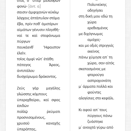
στὰς δ᾽ ὑπὲρ μελάθρων
Πολυνείκης
φονώ-
[ἀντ. α]
οδηγήσει
σαισιν ἀμφιχανὼν κύκλῳ
στη δική μου εδώ τη
λόγχαις ἑπτάπυλον στόμα
χώρα
ἔβα, πρίν ποθ᾽ ἁμετέρων
120
ερεθισμένος
αἱμάτων γένυσιν πλησθῆ-
με διχόγνωμες
ναί τε καὶ στεφάνωμα
αμάχες·
πύργων
και με οξιές στριγγιές
πευκάενθ᾽ Ἥφαιστον
εκείνος
ἑλεῖν.
πάνω χύμησε απ᾽ τη
τοῖος ἀμφὶ νῶτ᾽ ἐτάθη
χώρα, σαν αϊτός
πάταγος Ἄρεος,
125
σκεπασμένος με
ἀντιπάλου
φτερούγα
δυσχείρωμα δράκοντος.
ασπροχιονάτη
μ᾽ άρματα πολλά και
Ζεὺς γὰρ μεγάλης
φούντες
γλώσσης κόμπους
αλογίσιες στο κεφάλι.
ὑπερεχθαίρει, καί σφας
ἐσιδὼν
Κι αφού απ᾽ τους
πολλῷ ῥεύματι
πύργους πάνω
προσνισομένους,
ζυάστηκε
χρυσοῦ καναχῆς
130
μ᾽ ανοιχτά γύρω από
ὑπερόπτας,