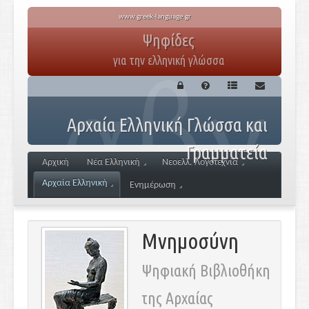
www.greek-language.gr
Ψηφίδες
για την ελληνική γλώσσα
Αρχαία Ελληνική Γλώσσα και
Γραμματεία
Αρχική
Νέα Ελληνική
Νεοελλ. Λογοτεχνία
Αρχαία Ελληνική
Ενημέρωση
Μνημοσύνη
Ψηφιακή Βιβλιοθήκη
της Αρχαίας