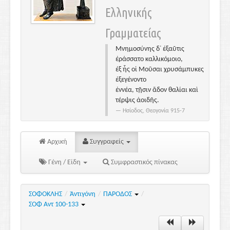
Ελληνικής
Γραμματείας
Μνημοσύνης δ᾽ ἐξαῦτις
ἐράσσατο καλλικόμοιο,
ἐξ ἧς οἱ Μοῦσαι χρυσάμπυκες
ἐξεγένοντο
ἐννέα, τῇσιν ἅδον θαλίαι καὶ
τέρψις ἀοιδῆς.
Ησίοδος, Θεογονία 915-7
Αρχική
Συγγραφείς
Γένη / Είδη
Συμφραστικός πίνακας
ΣΟΦΟΚΛΗΣ
/
Ἀντιγόνη
/
ΠΑΡΟΔΟΣ
/
ΣΟΦ Αντ 100-133