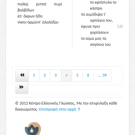
το εφτάπυλο το
παλτῷ ῥιπτεῖ πυρὶ
κάστρο
βαλβίδων
τα αιμόδιψα τ᾽
ἐπ᾽ ἄκρων ἤδη
αρπάγια του,
νίκην ὁρμῶντ᾽ ἀλαλάξαι·
έφυγε πριν
120
χορτάσουν
το αίμα μας τα
σαγόνια του
και πριν να πιάσει ο
Ήφαιστος ο
πεύκινος
των πύργων τα
στεφάνια·
1
2
3
4
5
6
... 39
τέτοιος σάλαγος
του Άρη τον χτύπησε
στις πλάτες
απ᾽ τον αντίπαλό του
© 2012 Κέντρο Ελληνικής Γλώσσας, Με την επιφύλαξη κάθε
Δράκοντα
δικαιώματος.
Επιστροφή στην αρχή ↑
που δύσκολα να
νικηθεί στις
μάχες.