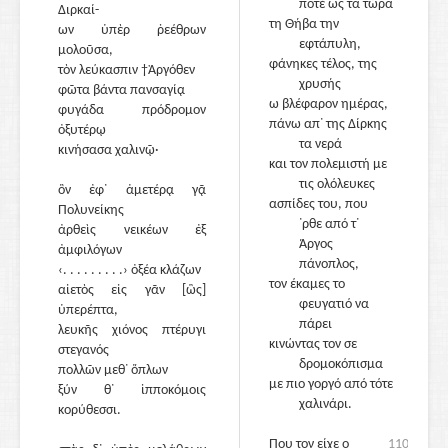
ποτέ ως τα τώρα
Διρκαί-
τη Θήβα την
ων ὑπὲρ ῥεέθρων
105
εφτάπυλη,
μολοῦσα,
φάνηκες τέλος, της
τὸν λεύκασπιν †Ἀργόθεν
χρυσής
φῶτα βάντα πανσαγίᾳ
ω βλέφαρον ημέρας,
φυγάδα πρόδρομον
πάνω απ᾽ της Δίρκης
ὀξυτέρῳ
τα νερά
κινήσασα χαλινῷ·
και τον πολεμιστή με
τις ολόλευκες
ὃν ἐφ᾽ ἁμετέρᾳ γᾷ
110
ασπίδες του, που
Πολυνείκης
᾽ρθε από τ᾽
ἀρθεὶς νεικέων ἐξ
Άργος
ἀμφιλόγων
πάνοπλος,
‹. . . . . . . . .› ὀξέα κλάζων
τον έκαμες το
αἰετὸς εἰς γᾶν [ὣς]
φευγατιό να
ὑπερέπτα,
πάρει
λευκῆς χιόνος πτέρυγι
κινώντας τον σε
στεγανός
δρομοκόπισμα
πολλῶν μεθ᾽ ὅπλων
115
με πιο γοργό από τότε
ξύν θ᾽ ἱπποκόμοις
χαλινάρι.
κορύθεσσι.
Που τον είχε ο
110