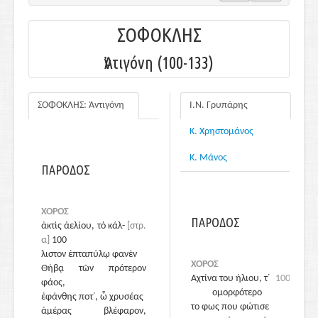
ΣΟΦΟΚΛΗΣ
Ἀντιγόνη (100-133)
ΣΟΦΟΚΛΗΣ: Ἀντιγόνη
Ι.Ν. Γρυπάρης
Κ. Χρηστομάνος
Κ. Μάνος
ΠΑΡΟΔΟΣ
ΧΟΡΟΣ
ΠΑΡΟΔΟΣ
ἀκτὶς ἀελίου, τὸ κάλ-
[στρ.
α]
100
λιστον ἑπταπύλῳ φανὲν
ΧΟΡΟΣ
Θήβᾳ τῶν πρότερον
Αχτίνα του ήλιου, τ᾽
100
φάος,
ομορφότερο
ἐφάνθης ποτ᾽, ὦ χρυσέας
το φως που φώτισε
ἁμέρας βλέφαρον,