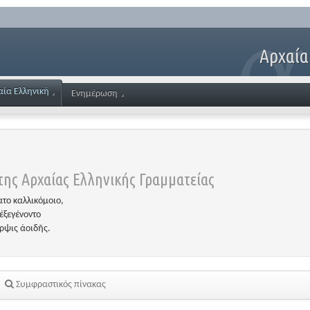
Αρχαία
αία Ελληνική
Ενημέρωση
ης Αρχαίας Ελληνικής Γραμματείας
το καλλικόμοιο,
ἐξεγένοντο
έρψις ἀοιδῆς.
Συμφραστικός πίνακας