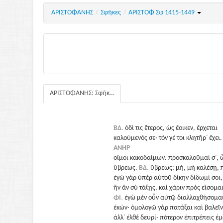
ΑΡΙΣΤΟΦΑΝΗΣ
/
Σφῆκες
/
ΑΡΙΣΤΟΦ Σφ 1415-1449
ΑΡΙΣΤΟΦΑΝΗΣ: Σφῆκες
ΒΔ.
ὁδί τις ἕτερος, ὡς ἔοικεν, ἔρχεται
καλούμενός σε· τόν γέ τοι κλητῆρ᾽ ἔχει.
ΑΝΗΡ
οἴμοι κακοδαίμων. προσκαλοῦμαί σ᾽, 
ὕβρεως.
ΒΔ.
ὕβρεως; μή, μὴ καλέσῃ, 
ἐγὼ γὰρ ὑπὲρ αὐτοῦ δίκην δίδωμί σοι,
ἣν ἂν σὺ τάξῃς, καὶ χάριν πρὸς εἴσομαι
ΦΙ.
ἐγὼ μὲν οὖν αὐτῷ διαλλαχθήσομα
ἑκών· ὁμολογῶ γὰρ πατάξαι καὶ βαλεῖν
ἀλλ᾽ ἐλθὲ δευρί· πότερον ἐπιτρέπεις ἐμ