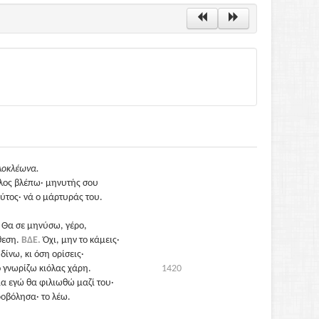
λοκλέωνα.
λλος βλέπω· μηνυτής σου
ούτος· νά ο μάρτυράς του.
 Θα σε μηνύσω, γέρο,
ίθεση.
ΒΔΕ.
Όχι, μην το κάμεις·
ίνω, κι όση ορίσεις·
ο γνωρίζω κιόλας χάρη.
1420
 εγώ θα φιλιωθώ μαζί του·
οβόλησα· το λέω.