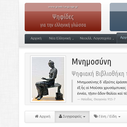
www.greek-language.gr
Ψηφίδες
για την ελληνική γλώσσα
Αρχ
Αρχική
Νέα Ελληνική
Νεοελλ. Λογοτεχνία
Μνημοσύνη
Ψηφιακή Βιβλιοθήκη τ
Μνημοσύνης δ᾽ ἐξαῦτις ἐράσσα
ἐξ ἧς οἱ Μοῦσαι χρυσάμπυκες 
ἐννέα, τῇσιν ἅδον θαλίαι καὶ τ
Ησίοδος, Θεογονία 915-7
Αρχική
Συγγραφείς
Γένη / Είδη