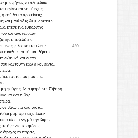
δω· μ᾽ αφήνεις να πληρώσω
ου κρίνω και να μ᾽ έχεις
 ή εσύ θα το προτείνεις;
κες και μπελάδες δε μ᾽ αρέσουν.
ξα έπεσε ένα Συβαρίτης
ι του έσπασε γενναία·
τζαμής αμαξολάτης.
υ ένας φίλος και του λέει:
1430
ου ο καθείς· αυτή που ξέρει.»
στην κλινική και σώπα.
 σου και τούτη εδώ η κουβέντα.
ρτυρα.
μάσαι αυτό που μου ᾽πε.
ει.
 μη φεύγεις. Μια φορά στη Σύβαρη
υναίκα ένα πιθάρι.
ρτυρα.
 σε βάζω για όλα τούτα.
πιθάρι μάρτυρα είχε βάλει·
ισσα είπε: «Αν, μά την Κόρη,
ς τις άφηνες, κι αμέσως
ο έτρεχες να πάρεις,