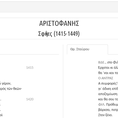
ΑΡΙΣΤΟΦΑΝΗΣ
Σφῆκες (1415-1449)
Θρ. Σταύρου
ΒΔΕ.
,
στο Φι
1415
Έρχεται κι ά
θα ᾽ναι και τ
Ο ΑΝΤΡΑΣ
ὦ γέρον,
Α συμφορές!
πρὸς τῶν θεῶν·
γι᾽ άδικη επ
αποζημίωση δ
.
1420
και θα σου τ
ι
ΦΙΛ.
Πρόθυμα
.
βάρεσα, πετρ
οὶ
Στον ξένο.