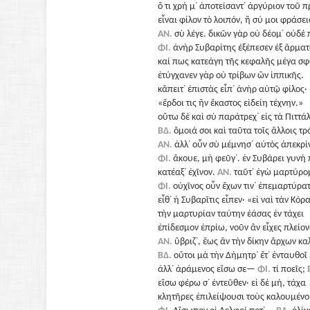
ὅ τι χρή μ᾽ ἀποτείσαντ᾽ ἀργύριον τοῦ 
εἶναι φίλον τὸ λοιπόν, ἢ σύ μοι φράσει
ΑΝ.
σὺ λέγε. δικῶν γὰρ οὐ δέομ᾽ οὐδὲ
ΦΙ.
ἀνὴρ Συβαρίτης ἐξέπεσεν ἐξ ἅρματ
καί πως κατεάγη τῆς κεφαλῆς μέγα σ
ἐτύγχανεν γὰρ οὐ τρίβων ὢν ἱππικῆς.
κἄπειτ᾽ ἐπιστὰς εἶπ᾽ ἀνὴρ αὐτῷ φίλος·
«ἔρδοι τις ἣν ἕκαστος εἰδείη τέχνην.»
οὕτω δὲ καὶ σὺ παράτρεχ᾽ εἰς τὰ Πιττά
ΒΔ.
ὅμοιά σοι καὶ ταῦτα τοῖς ἄλλοις τρ
ΑΝ.
ἀλλ᾽ οὖν σὺ μέμνησ᾽ αὐτὸς ἁπεκρί
ΦΙ.
ἄκουε, μὴ φεῦγ᾽. ἐν Συβάρει γυνή 
κατέαξ᾽ ἐχῖνον.
ΑΝ.
ταῦτ᾽ ἐγὼ μαρτύρο
ΦΙ.
οὑχῖνος οὖν ἔχων τιν᾽ ἐπεμαρτύρατ
εἶθ᾽ ἡ Συβαρῖτις εἶπεν· «εἰ ναὶ τὰν Κόρ
τὴν μαρτυρίαν ταύτην ἐάσας ἐν τάχει
ἐπίδεσμον ἐπρίω, νοῦν ἂν εἶχες πλείο
ΑΝ.
ὕβριζ᾽, ἕως ἂν τὴν δίκην ἅρχων κα
ΒΔ.
οὔτοι μὰ τὴν Δήμητρ᾽ ἔτ᾽ ἐνταυθοῖ 
ἀλλ᾽ ἀράμενος εἴσω σε—
ΦΙ.
τί ποεῖς;
εἴσω φέρω σ᾽ ἐντεῦθεν· εἰ δὲ μή, τάχα
κλητῆρες ἐπιλείψουσι τοὺς καλουμένο