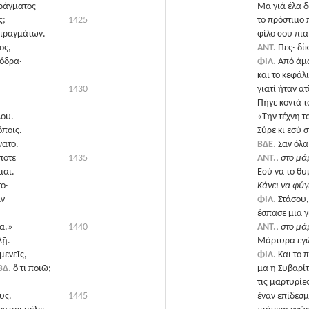
πράγματος
Μα γιά έλα 
ς;
1425
το πρόστιμο π
 πραγμάτων.
φίλο σου πια,
ος,
ΑΝΤ.
Πες· δί
φόδρα·
ΦΙΛ.
Από άμα
και το κεφάλ
1430
γιατί ήταν α
Πήγε κοντά το
λου.
«Την τέχνη τ
όποις.
Σύρε κι εσύ 
νατο.
ΒΔΕ.
Σαν όλα
ποτε
1435
ΑΝΤ.
,
στο μά
μαι.
Εσύ να το θυ
ο·
Κάνει να φύγ
αν
ΦΙΛ.
Στάσου,
έσπασε μια γ
να.»
1440
ΑΝΤ.
,
στο μά
λῇ.
Μάρτυρα εγώ
μενεῖς,
ΦΙΛ.
Και το 
ΒΔ.
ὅ τι ποιῶ;
μα η Συβαρίτ
τις μαρτυρίε
υς.
1445
έναν επίδεσμ