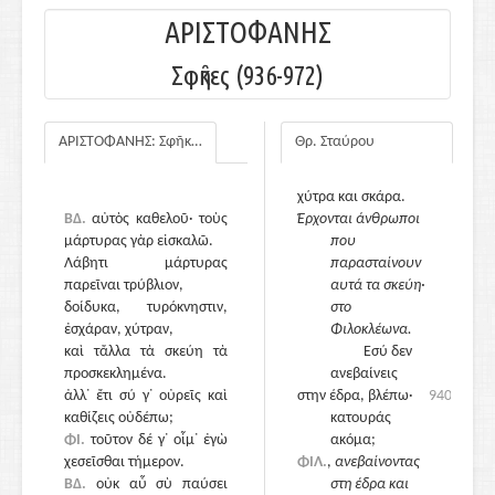
έχουν λάβει
ΑΡΙΣΤΟΦΑΝΗΣ
κλήση
ως μάρτυρες του
Σφῆκες (936-972)
Λάβη να
προσέλθουν·
γουδόχερο,
ΑΡΙΣΤΟΦΑΝΗΣ: Σφῆκες
Θρ. Σταύρου
σκουτέλα,
τυροτρίφτης,
χύτρα και σκάρα.
ΒΔ.
αὐτὸς καθελοῦ· τοὺς
Έρχονται άνθρωποι
μάρτυρας γὰρ εἰσκαλῶ.
που
Λάβητι μάρτυρας
παρασταίνουν
παρεῖναι τρύβλιον,
αυτά τα σκεύη·
δοίδυκα, τυρόκνηστιν,
στο
ἐσχάραν, χύτραν,
Φιλοκλέωνα.
καὶ τἄλλα τὰ σκεύη τὰ
Εσύ δεν
προσκεκλημένα.
ανεβαίνεις
ἀλλ᾽ ἔτι σύ γ᾽ οὐρεῖς καὶ
940
στην έδρα, βλέπω·
940
καθίζεις οὐδέπω;
κατουράς
ΦΙ.
τοῦτον δέ γ᾽ οἶμ᾽ ἐγὼ
ακόμα;
χεσεῖσθαι τήμερον.
ΦΙΛ.
,
ανεβαίνοντας
ΒΔ.
οὐκ αὖ σὺ παύσει
στη έδρα και