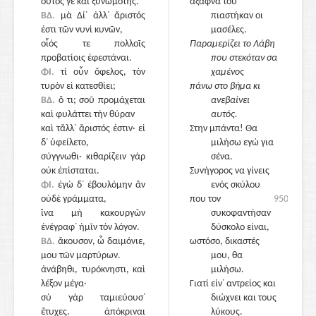
οὗτός γε καὶ ξυνωμότης.
άξαφνα του
ΒΔ.
μὰ Δί᾽ ἀλλ᾽ ἄριστός
πιαστήκαν οι
ἐστι τῶν νυνὶ κυνῶν,
μασέλες.
οἷός τε πολλοῖς
955
Παραμερίζει το Λάβη
προβατίοις ἐφεστάναι.
που στεκόταν σα
ΦΙ.
τί οὖν ὄφελος, τὸν
χαμένος
τυρὸν εἰ κατεσθίει;
πάνω στο βήμα κι
ΒΔ.
ὅ τι; σοῦ προμάχεται
ανεβαίνει
καὶ φυλάττει τὴν θύραν
αυτός.
καὶ τἄλλ᾽ ἄριστός ἐστιν· εἰ
Στην μπάντα! Θα
δ᾽ ὑφείλετο,
μιλήσω εγώ για
σύγγνωθι· κιθαρίζειν γὰρ
σένα.
οὐκ ἐπίσταται.
Συνήγορος να γίνεις
ΦΙ.
ἐγὼ δ᾽ ἐβουλόμην ἂν
960
ενός σκύλου
οὐδὲ γράμματα,
που τον
950
ἵνα μὴ κακουργῶν
συκοφαντήσαν
ἐνέγραφ᾽ ἡμῖν τὸν λόγον.
δύσκολο είναι,
ΒΔ.
ἄκουσον, ὦ δαιμόνιε,
ωστόσο, δικαστές
μου τῶν μαρτύρων.
μου, θα
ἀνάβηθι, τυρόκνηστι, καὶ
μιλήσω.
λέξον μέγα·
Γιατί είν᾽ αντρείος και
σὺ γὰρ ταμιεύουσ᾽
διώχνει και τους
ἔτυχες. ἀπόκριναι
λύκους.