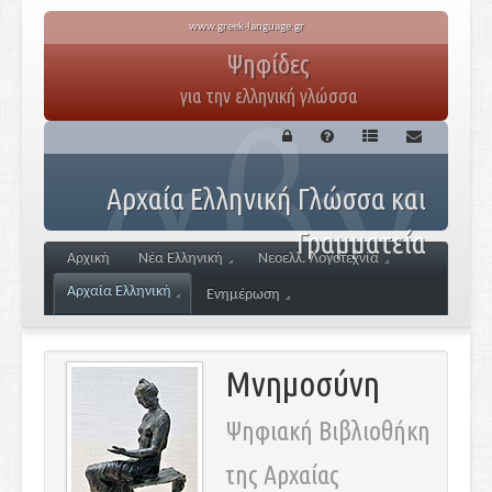
www.greek-language.gr
Ψηφίδες
για την ελληνική γλώσσα
Αρχαία Ελληνική Γλώσσα και
Γραμματεία
Αρχική
Νέα Ελληνική
Νεοελλ. Λογοτεχνία
Αρχαία Ελληνική
Ενημέρωση
Μνημοσύνη
Ψηφιακή Βιβλιοθήκη
της Αρχαίας