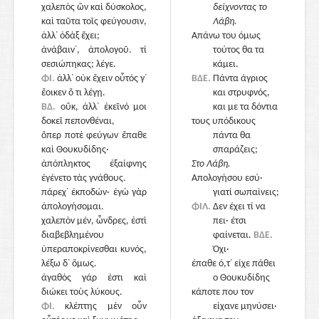
χαλεπὸς ὢν καὶ δύσκολος,
δείχνοντας το
καὶ ταῦτα τοῖς φεύγουσιν,
Λάβη.
ἀλλ᾽ ὀδὰξ ἔχει;
Απάνω του όμως
ἀνάβαιν᾽, ἀπολογοῦ. τί
τούτος θα τα
σεσιώπηκας; λέγε.
κάμει.
ΦΙ.
ἀλλ᾽ οὐκ ἔχειν οὗτός γ᾽
945
ΒΔΕ.
Πάντα άγριος
ἔοικεν ὅ τι λέγῃ.
και στρυφνός,
ΒΔ.
οὔκ, ἀλλ᾽ ἐκεῖνό μοι
και με τα δόντια
δοκεῖ πεπονθέναι,
τους υπόδικους
ὅπερ ποτὲ φεύγων ἔπαθε
πάντα θα
καὶ Θουκυδίδης·
σπαράζεις;
ἀπόπληκτος ἐξαίφνης
Στο Λάβη.
ἐγένετο τὰς γνάθους.
Απολογήσου εσύ·
πάρεχ᾽ ἐκποδών· ἐγὼ γὰρ
γιατί σωπαίνεις;
ἀπολογήσομαι.
ΦΙΛ.
Δεν έχει τί να
χαλεπὸν μέν, ὦνδρες, ἐστὶ
950
πει· έτσι
διαβεβλημένου
φαίνεται.
ΒΔΕ.
ὑπεραποκρίνεσθαι κυνός,
Όχι·
λέξω δ᾽ ὅμως.
έπαθε ό,τ᾽ είχε πάθει
ἀγαθὸς γάρ ἐστι καὶ
ο Θουκυδίδης
διώκει τοὺς λύκους.
κάποτε που τον
ΦΙ.
κλέπτης μὲν οὖν
είχανε μηνύσει·