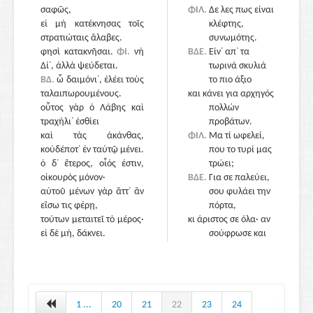
σαφῶς,
ΦΙΛ.
Δε λες πως είναι
εἰ μὴ κατέκνησας τοῖς
965
κλέφτης,
στρατιώταις ἅλαβες.
συνωμότης.
φησὶ κατακνῆσαι.
ΦΙ.
νὴ
ΒΔΕ.
Είν᾽ απ᾽ τα
Δί᾽, ἀλλὰ ψεύδεται.
τωρινά σκυλιά
ΒΔ.
ὦ δαιμόνι᾽, ἐλέει τοὺς
το πιο άξιο
ταλαιπωρουμένους.
και κάνει για αρχηγός
οὗτος γὰρ ὁ Λάβης καὶ
πολλών
τραχήλι᾽ ἐσθίει
προβάτων.
καὶ τὰς ἀκάνθας,
ΦΙΛ.
Μα τί ωφελεί,
κοὐδέποτ᾽ ἐν ταὐτῷ μένει.
που το τυρί μας
ὁ δ᾽ ἕτερος, οἷός ἐστιν,
970
τρώει;
οἰκουρὸς μόνον·
ΒΔΕ.
Για σε παλεύει,
αὐτοῦ μένων γὰρ ἅττ᾽ ἂν
σου φυλάει την
εἴσω τις φέρῃ,
πόρτα,
τούτων μεταιτεῖ τὸ μέρος·
κι άριστος σε όλα· αν
εἰ δὲ μή, δάκνει.
σούφρωσε και
κάτι,
συμπάθα τον· δεν
έμαθε…κιθάρα.
ΦΙΛ.
Και γράμματα
960
ήταν κάλλιο να
1 ...
20
21
22
23
24