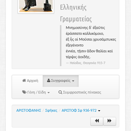
Ελληνικής
Γραμματείας
Μνημοσύνης δ᾽ ἐξαῦτις
ἐράσσατο καλλικόμοιο,
ἐξ ἧς οἱ Μοῦσαι χρυσάμπυκες
ἐξεγένοντο
ἐννέα, τῇσιν ἅδον θαλίαι καὶ
τέρψις ἀοιδῆς.
Ησίοδος, Θεογονία 915-7
Αρχική
Συγγραφείς
Γένη / Είδη
Συμφραστικός πίνακας
ΑΡΙΣΤΟΦΑΝΗΣ
/
Σφῆκες
/
ΑΡΙΣΤΟΦ Σφ 936-972
ΒΔΕ.
Τους μάρτυρες
καλώ και πάρ᾽
το μόνος.
Όλα τα σκεύη που