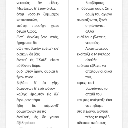
νεκροὺς ἂν εἶδες.
βαρβάρους
Μενέλεως δ᾽ ἔχων ὅπλα,
τη δύναμή σας». Στην
ὅπηι νοσοῖεν ξύμμαχοι
ορμή του αγώνα
κατασκοπῶν,
σωριάζονται, ξανά
ταύτηι προσῆγε χειρὶ
σηκώνονται
δεξιᾶι ξίφος,
άλλοι
ὥστ᾽ ἐκκολυμβᾶν ναός,
κι άλλους βλέπεις
ἠρήμωσε δὲ
νεκρούς.
σῶν ναυβατῶν ἐρέτμ᾽· ἐπ᾽
1610
Αρματωμένος
οἰάκων δὲ βὰς
εκοίταζε ο Μενέλαος
ἄνακτ᾽ ἐς Ἑλλάδ᾽ εἶπεν
ολούθε
εὐθύνειν δόρυ.
κι όπου έβλεπε να
οἱ δ᾽ ἱστὸν ἦραν, οὔριαι δ᾽
σπάζουν οι δικοί
ἧκον πνοαί·
του,
βεβᾶσι δ᾽ ἐκ γῆς.
έτρεχε εκεί
διαφυγὼν δ᾽ ἐγὼ φόνον
βαστώντας το
καθῆκ᾽ ἐμαυτὸν εἰς ἅλ᾽
σπαθί του
ἄγκυραν πάρα·
και μας ανάγκαζε έτσι
ἤδη δὲ κάμνονθ᾽
1615
να πηδάμε
ὁρμιατόνων μέ τις
στο πέλαγο, ώσπου
ἀνείλετ᾽, ἐς δὲ γαῖαν
τέλος το καράβι
ἐξέβησέ σοι
άδειασε από τους