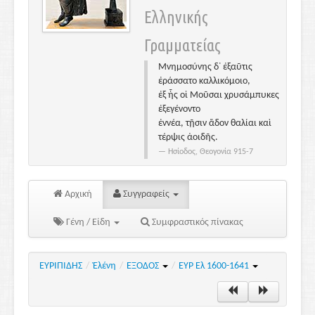
Ελληνικής
Γραμματείας
Μνημοσύνης δ᾽ ἐξαῦτις
ἐράσσατο καλλικόμοιο,
ἐξ ἧς οἱ Μοῦσαι χρυσάμπυκες
ἐξεγένοντο
ἐννέα, τῇσιν ἅδον θαλίαι καὶ
τέρψις ἀοιδῆς.
Ησίοδος, Θεογονία 915-7
Αρχική
Συγγραφείς
Γένη / Είδη
Συμφραστικός πίνακας
ΕΥΡΙΠΙΔΗΣ
/
Ἑλένη
/
ΕΞΟΔΟΣ
/
ΕΥΡ Ελ 1600-1641