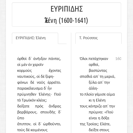
ΕΥΡΙΠΙΔΗΣ
Ἑλένη (1600-1641)
ΕΥΡΙΠΙΔΗΣ: Ἑλένη
Τ. Ρούσσος
ὀρθοὶ δ᾽ ἀνῆιξαν πάντες,
1600
Όλοι πετάχτηκαν
1600
οἱ μὲν ἐν χεροῖν
ορθοί,
κορμοὺς ἔχοντες
βαστώντας
ναυτικούς, οἱ δὲ ξίφη·
σπαθιά απ᾽ τη μεριά,
φόνωι δὲ ναῦς ἐρρεῖτο.
ξύλα απ᾽ την
παρακέλευσμα δ᾽ ἦν
άλλη·
πρύμνηθεν Ἑλένης· Ποῦ
το πλοίο γέμισε αίμα
τὸ Τρωϊκὸν κλέος;
κι η Ελένη
δείξατε πρὸς ἄνδρας
τους κέντριζε απ᾽ την
βαρβάρους. σπουδῆς δ᾽
πρύμνα: «Πού
ὕπο
είναι η δόξα
ἔπιπτον, οἱ δ᾽ ὠρθοῦντο,
1605
της Τροίας; Ελάτε,
τοὺς δὲ κειμένους
δείξτε στους