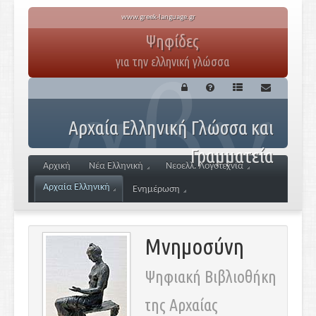
www.greek-language.gr
Ψηφίδες
για την ελληνική γλώσσα
Αρχαία Ελληνική Γλώσσα και
Γραμματεία
Αρχική
Νέα Ελληνική
Νεοελλ. Λογοτεχνία
Αρχαία Ελληνική
Ενημέρωση
Μνημοσύνη
Ψηφιακή Βιβλιοθήκη
της Αρχαίας