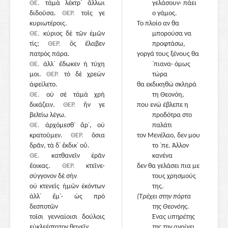
ΘΕ.
τἀμὰ λέκτρ᾽ ἄλλωι
γελάσουν· πάει
διδοῦσα.
ΘΕΡ.
τοῖς γε
ο γάμος.
κυριωτέροις.
Το πλοίο αν θα
ΘΕ.
κύριος δὲ τῶν ἐμῶν
1635
μπορούσα να
τίς;
ΘΕΡ.
ὃς ἔλαβεν
προφτάσω,
πατρὸς πάρα.
γοργά τους ξένους θα
ΘΕ.
ἀλλ᾽ ἔδωκεν ἡ τύχη
᾽πιανα· όμως
μοι.
ΘΕΡ.
τὸ δὲ χρεὼν
τώρα
ἀφείλετο.
θα εκδικηθώ σκληρά
ΘΕ.
οὐ σὲ τἀμὰ χρὴ
τη Θεονόη,
δικάζειν.
ΘΕΡ.
ἤν γε
που ενώ έβλεπε η
βελτίω λέγω.
προδότρα στο
ΘΕ.
ἀρχόμεσθ᾽ ἄρ᾽, οὐ
παλάτι
κρατοῦμεν.
ΘΕΡ.
ὅσια
τον Μενέλαο, δεν μου
δρᾶν, τὰ δ᾽ ἔκδικ᾽ οὔ.
το ᾽πε. Άλλον
ΘΕ.
κατθανεῖν ἐρᾶν
κανένα
ἔοικας.
ΘΕΡ.
κτεῖνε·
δεν θα γελάσει πια με
σύγγονον δὲ σὴν
τους χρησμούς
οὐ κτενεῖς ἡμῶν ἑκόντων
1640
της.
ἀλλ᾽ ἔμ᾽· ὡς πρὸ
(Τρέχει στην πόρτα
δεσποτῶν
της Θεονόης.
τοῖσι γενναίοισι δούλοις
Ένας υπηρέτης
εὐκλεέστατον θανεῖν.
της την ανοίγει