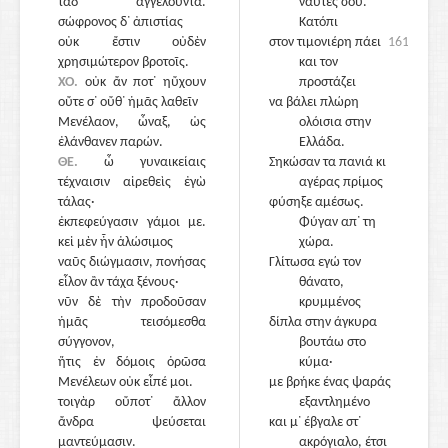
τάδ᾽ ἀγγελοῦντα.
ναύτες σου.
σώφρονος δ᾽ ἀπιστίας
Κατόπι
οὐκ ἔστιν οὐδὲν
στον τιμονιέρη πάει
1610
χρησιμώτερον βροτοῖς.
και τον
ΧΟ.
οὐκ ἄν ποτ᾽ ηὔχουν
προστάζει
οὔτε σ᾽ οὔθ᾽ ἡμᾶς λαθεῖν
να βάλει πλώρη
Μενέλαον, ὦναξ, ὡς
1620
ολόισια στην
ἐλάνθανεν παρών.
Ελλάδα.
ΘΕ.
ὦ γυναικείαις
Σηκώσαν τα πανιά κι
τέχναισιν αἱρεθεὶς ἐγὼ
αγέρας πρίμος
τάλας·
φύσηξε αμέσως.
ἐκπεφεύγασιν γάμοι με.
Φύγαν απ᾽ τη
κεἰ μὲν ἦν ἁλώσιμος
χώρα.
ναῦς διώγμασιν, πονήσας
Γλίτωσα εγώ τον
εἷλον ἂν τάχα ξένους·
θάνατο,
νῦν δὲ τὴν προδοῦσαν
κρυμμένος
ἡμᾶς τεισόμεσθα
δίπλα στην άγκυρα
σύγγονον,
βουτάω στο
ἥτις ἐν δόμοις ὁρῶσα
1625
κύμα·
Μενέλεων οὐκ εἶπέ μοι.
με βρήκε ένας ψαράς
τοιγὰρ οὔποτ᾽ ἄλλον
εξαντλημένο
ἄνδρα ψεύσεται
και μ᾽ έβγαλε στ᾽
μαντεύμασιν.
ακρόγιαλο, έτσι