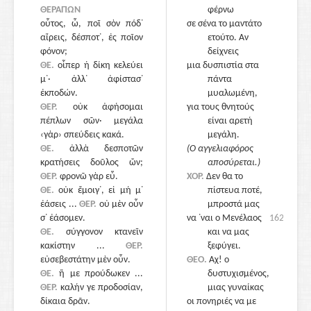
ΘΕΡΑΠΩΝ
φέρνω
οὗτος, ὦ, ποῖ σὸν πόδ᾽
σε σένα το μαντάτο
αἴρεις, δέσποτ᾽, ἐς ποῖον
ετούτο. Αν
φόνον;
δείχνεις
ΘΕ.
οἷπερ ἡ δίκη κελεύει
μια δυσπιστία στα
μ᾽· ἀλλ᾽ ἀφίστασ᾽
πάντα
ἐκποδών.
μυαλωμένη,
ΘΕΡ.
οὐκ ἀφήσομαι
για τους θνητούς
πέπλων σῶν· μεγάλα
είναι αρετή
‹γὰρ› σπεύδεις κακά.
μεγάλη.
ΘΕ.
ἀλλὰ δεσποτῶν
1630
(Ο αγγελιαφόρος
κρατήσεις δοῦλος ὤν;
αποσύρεται.)
ΘΕΡ.
φρονῶ γὰρ εὖ.
ΧΟΡ.
Δεν θα το
ΘΕ.
οὐκ ἔμοιγ᾽, εἰ μή μ᾽
πίστευα ποτέ,
ἐάσεις ...
ΘΕΡ.
οὐ μὲν οὖν
μπροστά μας
σ᾽ ἐάσομεν.
να ᾽ναι ο Μενέλαος
1620
ΘΕ.
σύγγονον κτανεῖν
και να μας
κακίστην ...
ΘΕΡ.
ξεφύγει.
εὐσεβεστάτην μὲν οὖν.
ΘΕΟ.
Αχ! ο
ΘΕ.
ἥ με προύδωκεν ...
δυστυχισμένος,
ΘΕΡ.
καλήν γε προδοσίαν,
μιας γυναίκας
δίκαια δρᾶν.
οι πονηριές να με