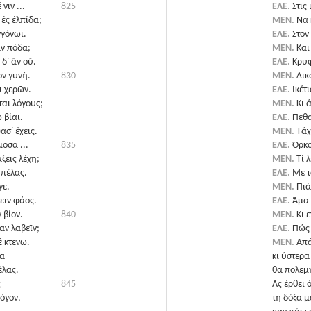
νιν ...
825
ΕΛΕ.
Στις
 ἐς ἐλπίδα;
ΜΕΝ.
Να 
γόνωι.
ΕΛΕ.
Στον
ἂν πόδα;
ΜΕΝ.
Και
 δ᾽ ἂν οὔ.
ΕΛΕ.
Κρυφ
ον γυνή.
830
ΜΕΝ.
Δικ
ι χερῶν.
ΕΛΕ.
Ικέτ
ται λόγους;
ΜΕΝ.
Κι 
 βίαι.
ΕΛΕ.
Πεθα
ασ᾽ ἔχεις.
ΜΕΝ.
Τάχ
οσα ...
835
ΕΛΕ.
Όρκο
ξεις λέχη;
ΜΕΝ.
Τί 
 πέλας.
ΕΛΕ.
Με τ
γε.
ΜΕΝ.
Πιά
ειν φάος.
ΕΛΕ.
Άμα 
 βίον.
840
ΜΕΝ.
Κι 
αν λαβεῖν;
ΕΛΕ.
Πώς 
ὲ κτενῶ.
ΜΕΝ.
Απά
α
κι ύστερα
έλας.
θα πολεμ
ς
845
Ας έρθει 
όγον,
τη δόξα μ