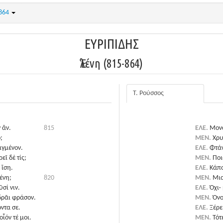
-864
ΕΥΡΙΠΙΔΗΣ
Ἑλένη (815-864)
Τ. Ρούσσος
 ἄν.
815
ΕΛΕ.
Μονά
;
ΜΕΝ.
Χρυ
ιγμένον.
ΕΛΕ.
Φτάν
εῖ δὲ τίς;
ΜΕΝ.
Ποι
 ἴση.
ΕΛΕ.
Κάπο
ένη;
820
ΜΕΝ.
Μια
σί νιν.
ΕΛΕ.
Όχι·
δρᾶι φράσον.
ΜΕΝ.
Όνο
όντα σε.
ΕΛΕ.
Ξέρε
ἷόν τέ μοι.
ΜΕΝ.
Τότ