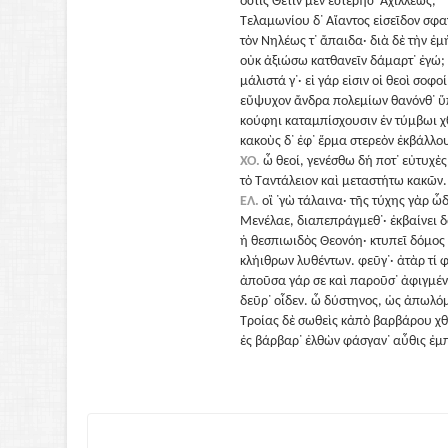
ὅστις Θέτιν μὲν ἐστέρησ᾽ Ἀχιλλέως,
Τελαμωνίου δ᾽ Αἴαντος εἰσεῖδον σφ
τὸν Νηλέως τ᾽ ἄπαιδα· διὰ δὲ τὴν ἐμ
οὐκ ἀξιώσω κατθανεῖν δάμαρτ᾽ ἐγώ;
μάλιστά γ᾽· εἰ γάρ εἰσιν οἱ θεοὶ σοφοί
εὔψυχον ἄνδρα πολεμίων θανόνθ᾽ ὕ
κούφηι καταμπίσχουσιν ἐν τύμβωι χ
κακοὺς δ᾽ ἐφ᾽ ἕρμα στερεὸν ἐκβάλλου
ΧΟ.
ὦ θεοί, γενέσθω δή ποτ᾽ εὐτυχὲς
τὸ Ταντάλειον καὶ μεταστήτω κακῶν.
ΕΛ.
οἲ ᾽γὼ τάλαινα· τῆς τύχης γὰρ ὧδ
Μενέλαε, διαπεπράγμεθ᾽· ἐκβαίνει 
ἡ θεσπιωιδὸς Θεονόη· κτυπεῖ δόμος
κλήιθρων λυθέντων. φεῦγ᾽· ἀτὰρ τί 
ἀποῦσα γάρ σε καὶ παροῦσ᾽ ἀφιγμέν
δεῦρ᾽ οἶδεν. ὦ δύστηνος, ὡς ἀπωλό
Τροίας δὲ σωθεὶς κἀπὸ βαρβάρου χ
ἐς βάρβαρ᾽ ἐλθὼν φάσγαν᾽ αὖθις ἐμ