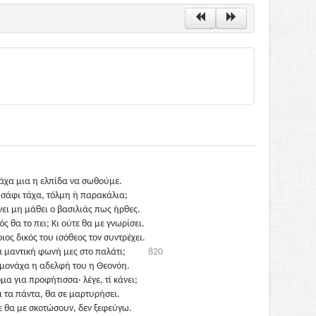
χα μια η ελπίδα να σωθούμε.
σάφι τάχα, τόλμη ή παρακάλια;
ει μη μάθει ο βασιλιάς πως ήρθες.
ός θα το πει; Κι ούτε θα με γνωρίσει.
ιος δικός του ισόθεος τον συντρέχει.
 μαντική φωνή μες στο παλάτι;
820
 μονάχα η αδελφή του η Θεονόη.
μα για προφήτισσα· λέγε, τί κάνει;
ι τα πάντα, θα σε μαρτυρήσει.
ε θα με σκοτώσουν, δεν ξεφεύγω.