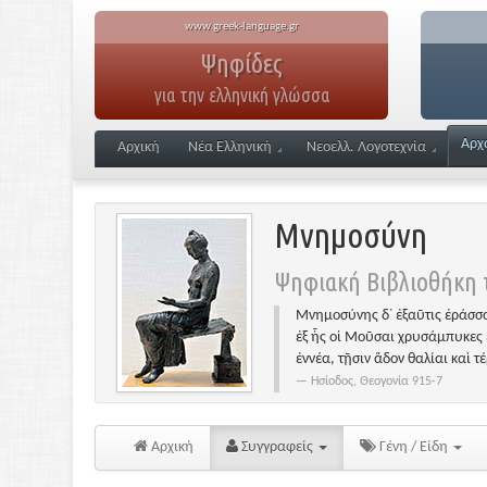
www.greek-language.gr
Ψηφίδες
για την ελληνική γλώσσα
Αρχ
Αρχική
Νέα Ελληνική
Νεοελλ. Λογοτεχνία
Μνημοσύνη
Ψηφιακή Βιβλιοθήκη τ
Μνημοσύνης δ᾽ ἐξαῦτις ἐράσσα
ἐξ ἧς οἱ Μοῦσαι χρυσάμπυκες 
ἐννέα, τῇσιν ἅδον θαλίαι καὶ τ
Ησίοδος, Θεογονία 915-7
Αρχική
Συγγραφείς
Γένη / Είδη