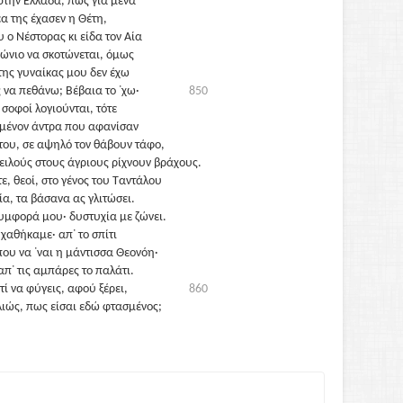
την Ελλάδα, πως για μένα
έα της έχασεν η Θέτη,
υ ο Νέστορας κι είδα τον Αία
ώνιο να σκοτώνεται, όμως
της γυναίκας μου δεν έχω
 να πεθάνω; Βέβαια το ᾽χω·
850
 σοφοί λογιούνται, τότε
μένον άντρα που αφανίσαν
 του, σε αψηλό τον θάβουν τάφο,
ειλούς στους άγριους ρίχνουν βράχους.
ε, θεοί, στο γένος του Ταντάλου
ία, τα βάσανα ας γλιτώσει.
υμφορά μου· δυστυχία με ζώνει.
χαθήκαμε· απ᾽ το σπίτι
που να ᾽ναι η μάντισσα Θεονόη·
απ᾽ τις αμπάρες το παλάτι.
τί να φύγεις, αφού ξέρει,
860
λλιώς, πως είσαι εδώ φτασμένος;
άω χαμένη. Από την Τροία
ι από βάρβαρους, για νά ᾽ρθεις
 πάλι σε σπαθιά βαρβάρων;