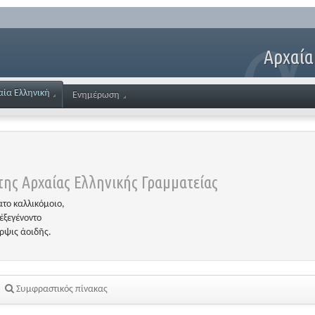
Αρχαία
αία Ελληνική
Ενημέρωση
ης Αρχαίας Ελληνικής Γραμματείας
το καλλικόμοιο,
ἐξεγένοντο
έρψις ἀοιδῆς.
Συμφραστικός πίνακας