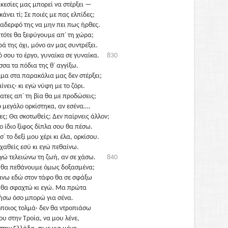
 ικεσίες μας μπορεί να στέρξει —
κάνει τί; Σε ποιές με πας ελπίδες;
 αδερφό της να μην πει πως ήρθες.
 τότε θα ξεφύγουμε απ᾽ τη χώρα;
ά της όχι, μόνο αν μας συντρέξει.
ό σου το έργο, γυναίκα σε γυναίκα.
830
ισσα τα πόδια της θ᾽ αγγίξω.
άμα στα παρακάλια μας δεν στέρξει;
ίνεις· κι εγώ νύφη με το ζόρι.
ατες απ᾽ τη βία θα με προδώσεις;
 μεγάλο ορκίστηκα, αν εσένα….
λες; Θα σκοτωθείς; Δεν παίρνεις άλλον;
ο ίδιο ξίφος δίπλα σου θα πέσω.
σ᾽ το δεξί μου χέρι κι έλα, ορκίσου.
χαθείς εσύ κι εγώ πεθαίνω.
εγώ τελειώνω τη ζωή, αν σε χάσω.
840
θα πεθάνουμε όμως δοξασμένα;
νω εδώ στον τάφο θα σε σφάξω
 θα σφαχτώ κι εγώ. Μα πρώτα
ήσω όσο μπορώ για σένα.
όποιος τολμά· δεν θα ντροπιάσω
ου στην Τροία, να μου λένε,