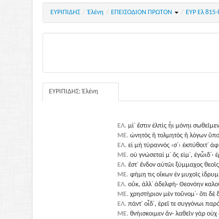
ΕΥΡΙΠΙΔΗΣ
/
Ἑλένη
/
ΕΠΕΙΣΟΔΙΟΝ ΠΡΩΤΟΝ
/
ΕΥΡ Ελ 815
ΕΥΡΙΠΙΔΗΣ: Ἑλένη
ΕΛ.
μί᾽ ἔστιν ἐλπὶς ἦι μόνηι σωθεῖμεν
ΜΕ.
ὠνητὸς ἢ τολμητὸς ἢ λόγων ὕπο
ΕΛ.
εἰ μὴ τύραννός ‹σ᾽› ἐκπύθοιτ᾽ ἀφ
ΜΕ.
οὐ γνώσεταί μ᾽ ὅς εἰμ᾽, ἐγὦιδ᾽· ἐρ
ΕΛ.
ἔστ᾽ ἔνδον αὐτῶι ξύμμαχος θεοῖς
ΜΕ.
φήμη τις οἴκων ἐν μυχοῖς ἱδρυμ
ΕΛ.
οὔκ, ἀλλ᾽ ἀδελφή· Θεονόην καλοῦ
ΜΕ.
χρηστήριον μὲν τοὔνομ᾽· ὅτι δὲ 
ΕΛ.
πάντ᾽ οἶδ᾽, ἐρεῖ τε συγγόνωι παρ
ΜΕ.
θνήισκοιμεν ἄν· λαθεῖν γὰρ οὐχ ο