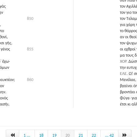
σαν πάω σ
αγὰς
τον Αχιλλ
ὴν
τον γιο το
850
τον Τελαμ
,
για χάρη 
πο
το θάρρος
θονί,
αν οι θεοί
σι γῆς.
τον ψυχω
 γένος
855
οι εχθροί
μα τους δ
᾽ ἔχω·
ΧΟΡ.
Δώστ
δόμων
την ευτυχ
ΕΛΕ.
Ω! σ
φευκτέον;
860
Μενέλαε, 
ον
βγαίνει ό
μην.
βροντάει 
θονὸς
Φύγε· για
πεσῆι.
έτσι κι α
Η δόλια π
σώθηκες κ
να πέσεις
1 ...
18
19
20
21
22
... 42