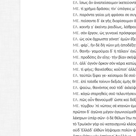
ΕΛ.
ἴσως ἂν ἀναπείσαιμεν ἱκετεύοντέ 
ΜΕ.
τί χρῆμα δρᾶσαι; τίν᾽ ὑπάγεις μ᾽
ΕΛ.
παρόντα γαίαι μὴ φράσαι σε συγ
ΜΕ.
πείσαντε δ᾽ ἐκ γῆς διορίσαιμεν 
ΕΛ.
κοινῆι γ᾽ ἐκείνηι ῥαιδίως, λάθραι
ΜΕ.
σὸν ἔργον, ὡς γυναικὶ πρόσφορ
ΕΛ.
ὡς οὐκ ἄχρωστα γόνατ᾽ ἐμῶν ἕξε
ΜΕ.
φέρ᾽, ἢν δὲ δὴ νῶιν μὴ ἀποδέξη
ΕΛ.
θανῆι· γαμοῦμαι δ᾽ ἡ τάλαιν᾽ ἐγὼ
ΜΕ.
προδότις ἂν εἴης· τὴν βίαν σκήψ
ΕΛ.
ἀλλ᾽ ἁγνὸν ὅρκον σὸν κάρα κατώμ
ΜΕ.
τί φήις; θανεῖσθαι; κοὔποτ᾽ ἀλλά
ΕΛ.
ταὐτῶι ξίφει γε· κείσομαι δὲ σοῦ
ΜΕ.
ἐπὶ τοῖσδε τοίνυν δεξιᾶς ἐμῆς θί
ΕΛ.
ψαύω, θανόντος σοῦ τόδ᾽ ἐκλείψ
ΜΕ.
κἀγὼ στερηθεὶς σοῦ τελευτήσειν
ΕΛ.
πῶς οὖν θανούμεθ᾽ ὥστε καὶ δόξ
ΜΕ.
τύμβου ᾽πὶ νώτοις σὲ κτανὼν ἐμ
πρῶτον δ᾽ ἀγῶνα μέγαν ἀγωνιούμεθ
λέκτρων ὑπὲρ σῶν· ὁ δὲ θέλων ἴτω π
τὸ Τρωϊκὸν γὰρ οὐ καταισχυνῶ κλέο
οὐδ᾽ Ἑλλάδ᾽ ἐλθὼν λήψομαι πολὺν ψ