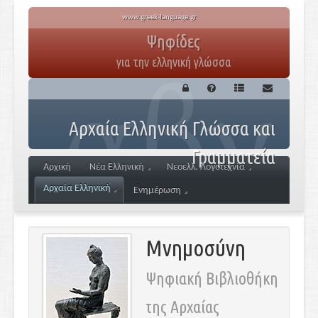
www.greek-language.gr
Ψηφίδες
για την ελληνική γλώσσα
Αρχαία Ελληνική Γλώσσα και
Γραμματεία
Αρχική
Νέα Ελληνική
Νεοελλ. Λογοτεχνία
Αρχαία Ελληνική
Ενημέρωση
Μνημοσύνη
Ψηφιακή Βιβλιοθήκη
της Αρχαίας