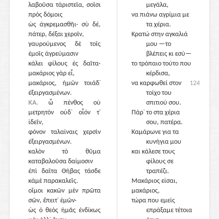
λαβοῦσα τἀριστεῖα, σοῖσι
μεγάλα,
πρὸς δόμοις
να πιάνω αγρίμια με
ὡς ἀγκρεμασθῆι· σὺ δέ,
1240
τα χέρια.
πάτερ, δέξαι χεροῖν,
Κρατώ στην αγκαλιά
γαυρούμενος δὲ τοῖς
μου —το
ἐμοῖς ἀγρεύμασιν
βλέπεις κι εσύ—
κάλει φίλους ἐς δαῖτα·
το τρόπαιο τούτο που
μακάριος γὰρ εἶ,
κέρδισα,
μακάριος, ἡμῶν τοιάδ᾽
να καρφωθεί στον
1240
ἐξειργασμένων.
τοίχο του
ΚΑ.
ὦ πένθος οὐ
σπιτιού σου.
μετρητὸν οὐδ᾽ οἷόν τ᾽
Πάρ᾽ το στα χέρια
ἰδεῖν,
σου, πατέρα.
φόνον ταλαίναις χερσὶν
1245
Καμάρωνε για τα
ἐξειργασμένων.
κυνήγια μου
καλὸν τὸ θῦμα
και κάλεσε τους
καταβαλοῦσα δαίμοσιν
φίλους σε
ἐπὶ δαῖτα Θήβας τάσδε
τραπέζι.
κἀμὲ παρακαλεῖς.
Μακάριος είσαι,
οἴμοι κακῶν μὲν πρῶτα
μακάριος,
σῶν, ἔπειτ᾽ ἐμῶν·
τώρα που εμείς
ὡς ὁ θεὸς ἡμᾶς ἐνδίκως
επράξαμε τέτοια