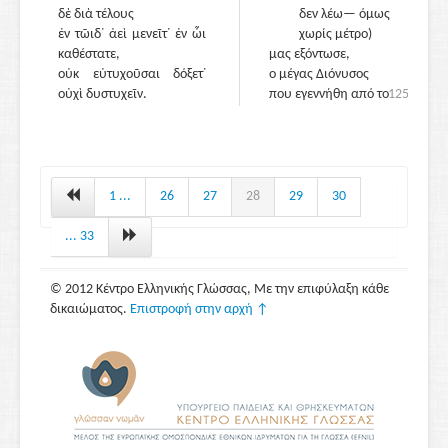
δὲ διὰ τέλους
δεν λέω— όμως
ἐν τῶιδ᾽ ἀεὶ μενεῖτ᾽ ἐν ὧι
χωρίς μέτρο)
καθέστατε,
μας εξόντωσε,
οὐκ εὐτυχοῦσαι δόξετ᾽
ο μέγας Διόνυσος
οὐχὶ δυστυχεῖν.
που εγεννήθη από το
1250
γένος μας.
ΑΓΑΥΗ
Πόσο δύστροπα είναι
τα γεράματα για
τους
1 ...
26
27
28
29
30
ανθρώπους
και πόσο σκυθρωπό
... 33
το βλέμμα των
γερόντων!
© 2012 Κέντρο Ελληνικής Γλώσσας, Με την επιφύλαξη κάθε
Μακάρι ο γιος μου να
δικαιώματος.
Επιστροφή στην αρχή ↑
μοιάσει στη
μητέρα του
και να ᾽ναι τυχερός με
το κυνήγι,
όταν, συντροφιά με
τα παλικάρια
της Θήβας, θα