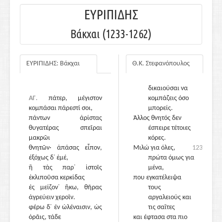
ΕΥΡΙΠΙΔΗΣ
Βάκχαι (1233-1262)
ΕΥΡΙΠΙΔΗΣ: Βάκχαι
Θ.Κ. Στεφανόπουλος
ΑΓΑΥΗ
Πατέρα μου,
δικαιούσαι να
ΑΓ.
πάτερ, μέγιστον
κομπάζεις όσο
κομπάσαι πάρεστί σοι,
μπορείς.
πάντων ἀρίστας
Άλλος θνητός δεν
θυγατέρας σπεῖραι
έσπειρε τέτοιες
μακρῶι
κόρες.
θνητῶν· ἁπάσας εἶπον,
1235
Μιλώ για όλες,
1235
ἐξόχως δ᾽ ἐμέ,
πρώτα όμως για
ἣ τὰς παρ᾽ ἱστοῖς
μένα,
ἐκλιποῦσα κερκίδας
που εγκατέλειψα
ἐς μείζον᾽ ἥκω, θῆρας
τους
ἀγρεύειν χεροῖν.
αργαλειούς και
φέρω δ᾽ ἐν ὠλέναισιν, ὡς
τις σαΐτες
ὁρᾶις, τάδε
και έφτασα στα πιο