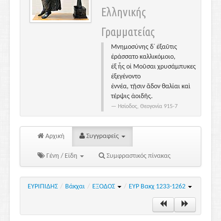
Ελληνικής
Γραμματείας
Μνημοσύνης δ᾽ ἐξαῦτις
ἐράσσατο καλλικόμοιο,
ἐξ ἧς οἱ Μοῦσαι χρυσάμπυκες
ἐξεγένοντο
ἐννέα, τῇσιν ἅδον θαλίαι καὶ
τέρψις ἀοιδῆς.
Ησίοδος, Θεογονία 915-7
Αρχική
Συγγραφείς
Γένη / Είδη
Συμφραστικός πίνακας
ΕΥΡΙΠΙΔΗΣ
/
Βάκχαι
/
ΕΞΟΔΟΣ
/
ΕΥΡ Βακχ 1233-1262