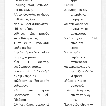
μὲν ἀλλ᾽ ἄγαν
έργα.
Βρόμιος ἄναξ ἀπώλεσ᾽
1250
ΚΑΔΜΟΣ
οἰκεῖος γεγώς.
Ω πένθος που δεν
ΑΓ.
ὡς δύσκολον τὸ γῆρας
μπορείς να
ἀνθρώποις ἔφυ
μετρηθείς
ἔν τ᾽ ὄμμασι σκυθρωπόν.
και που κανείς δεν
εἴθε παῖς ἐμὸς
αντέχει να σε
εὔθηρος εἴη, μητρὸς
αντικρύσει.
εἰκασθεὶς τρόποις,
Με άθλια χέρια
1245
†ὅτ᾽ ἐν† νεανίαισι
επράξατε —
Θηβαίοις ἅμα
φόνο.
θηρῶν ὀριγνῶιτ᾽· ἀλλὰ
1255
Ωραίο σφάγιο
θεομαχεῖν μόνον
επρόσφερες
οἷός τ᾽ ἐκεῖνος.
στους θεούς
νουθετητέος, πάτερ,
και τώρα καλείς στο
σοὐστίν. τίς αὐτὸν δεῦρ᾽
τραπέζι τη Θήβα
ἂν ὄψιν εἰς ἐμὴν
κι εμένα.
καλέσειεν, ὡς ἴδηι με τὴν
Οδύρομαι για τη
εὐδαίμονα;
συμφορά,
ΚΑ.
φεῦ φεῦ·
πρώτα τη δική σου,
φρονήσασαι μὲν οἷ᾽
έπειτα τη δική
ἐδράσατε
μου.
ἀλγήσετ᾽ ἄλγος δεινόν· εἰ
1260
Πώς ο θεός (δίκαια —