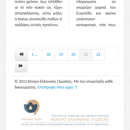
πολὺν χρόνον, ἕως ἐπῆλθον
πληρώματα αν
οἱ τὸ πᾶν κακὸν ὡς εἶχεν
γνώριζαν χορικά του
ἀπαγγέλλοντες. οὕτω μόλις
Ευριπίδη και εκείνα
ὁ Νικίας ἐπιστεύθη παθὼν ἃ
απάντησαν
πολλάκις αὐτοῖς προεῖπεν.
καταφατικά, τότε τους
επέτρεψαν να
περάσουν και να
φέρουν το πλοίο στο
λιμάνι.
[30.1]
Λένε πως οι
1 ...
18
19
20
21
22
Αθηναίοι δεν πίστευαν
ότι είχε συμβεί η
συμφορά, και αυτό
κυρίως εξαιτίας αυτού
© 2012 Κέντρο Ελληνικής Γλώσσας, Με την επιφύλαξη κάθε
που έφερε την είδηση.
δικαιώματος.
Επιστροφή στην αρχή ↑
Γιατί, όπως φαίνεται,
κάποιος ξένος που
αποβιβάστηκε στον
Πειραιά και είχε
καθίσει σε ένα κουρείο
μιλούσε για τα
γεγονότα της Σικελίας
σαν αυτά να ήταν