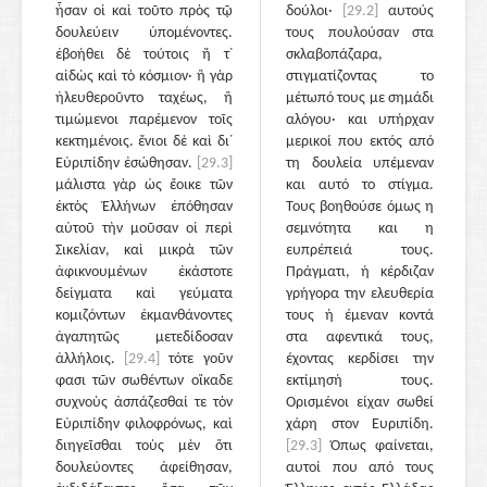
ἦσαν οἱ καὶ τοῦτο πρὸς τῷ
δούλοι·
[29.2]
αυτούς
δουλεύειν ὑπομένοντες.
τους πουλούσαν στα
ἐβοήθει δὲ τούτοις ἥ τ᾽
σκλαβοπάζαρα,
αἰδὼς καὶ τὸ κόσμιον· ἢ γὰρ
στιγματίζοντας το
ἠλευθεροῦντο ταχέως, ἢ
μέτωπό τους με σημάδι
τιμώμενοι παρέμενον τοῖς
αλόγου· και υπήρχαν
κεκτημένοις. ἔνιοι δὲ καὶ δι᾽
μερικοί που εκτός από
Εὐριπίδην ἐσώθησαν.
[29.3]
τη δουλεία υπέμεναν
μάλιστα γὰρ ὡς ἔοικε τῶν
και αυτό το στίγμα.
ἐκτὸς Ἑλλήνων ἐπόθησαν
Τους βοηθούσε όμως η
αὐτοῦ τὴν μοῦσαν οἱ περὶ
σεμνότητα και η
Σικελίαν, καὶ μικρὰ τῶν
ευπρέπειά τους.
ἀφικνουμένων ἑκάστοτε
Πράγματι, ή κέρδιζαν
δείγματα καὶ γεύματα
γρήγορα την ελευθερία
κομιζόντων ἐκμανθάνοντες
τους ή έμεναν κοντά
ἀγαπητῶς μετεδίδοσαν
στα αφεντικά τους,
ἀλλήλοις.
[29.4]
τότε γοῦν
έχοντας κερδίσει την
φασι τῶν σωθέντων οἴκαδε
εκτίμησή τους.
συχνοὺς ἀσπάζεσθαί τε τὸν
Ορισμένοι είχαν σωθεί
Εὐριπίδην φιλοφρόνως, καὶ
χάρη στον Ευριπίδη.
διηγεῖσθαι τοὺς μὲν ὅτι
[29.3]
Όπως φαίνεται,
δουλεύοντες ἀφείθησαν,
αυτοί που από τους