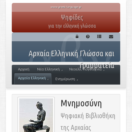
www.greek-language.gr
Ψηφίδες
για την ελληνική γλώσσα
Αρχαία Ελληνική Γλώσσα και
Γραμματεία
Αρχική
Νέα Ελληνική
Νεοελλ. Λογοτεχνία
Αρχαία Ελληνική
Ενημέρωση
Μνημοσύνη
Ψηφιακή Βιβλιοθήκη
της Αρχαίας