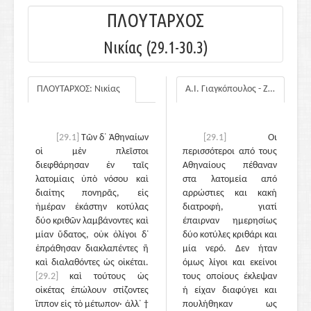
ΠΛΟΥΤΑΡΧΟΣ
Νικίας (29.1-30.3)
ΠΛΟΥΤΑΡΧΟΣ: Νικίας
Α.Ι. Γιαγκόπουλος - Ζ.Ε. Μαλαθούνη
[29.1]
Τῶν δ᾽ Ἀθηναίων
[29.1]
Οι
οἱ μὲν πλεῖστοι
περισσότεροι από τους
διεφθάρησαν ἐν ταῖς
Αθηναίους πέθαναν
λατομίαις ὑπὸ νόσου καὶ
στα λατομεία από
διαίτης πονηρᾶς, εἰς
αρρώστιες και κακή
ἡμέραν ἑκάστην κοτύλας
διατροφή, γιατί
δύο κριθῶν λαμβάνοντες καὶ
έπαιρναν ημερησίως
μίαν ὕδατος, οὐκ ὀλίγοι δ᾽
δύο κοτύλες κριθάρι και
ἐπράθησαν διακλαπέντες ἢ
μία νερό. Δεν ήταν
καὶ διαλαθόντες ὡς οἰκέται.
όμως λίγοι και εκείνοι
[29.2]
καὶ τούτους ὡς
τους οποίους έκλεψαν
οἰκέτας ἐπώλουν στίζοντες
ή είχαν διαφύγει και
ἵππον εἰς τὸ μέτωπον· ἀλλ᾽ †
πουλήθηκαν ως