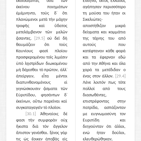
ἐκδιδάξαντες ὅσα τῶν
Έλληνες εκτός Ελλάδας
ἐκείνου ποιημάτων
αγάπησαν περισσότερο
ἐμέμνηντο, τοὺς δ᾽ ὅτι
τη μούσα του ήταν οι
πλανώμενοι μετὰ τὴν μάχην
Σικελιώτες·
τροφῆς καὶ ὕδατος
αποστήθιζαν μικρά
μετελάμβανον τῶν μελῶν
δείγματα και κομμάτια
ᾄσαντες.
[29.5]
οὐ δεῖ δὴ
της τέχνης του από
θαυμάζειν ὅτι τοὺς
αυτούς που
Καυνίους φασὶ πλοίου
κατέφταναν κάθε φορά
προσφερομένου τοῖς λιμέσιν
και τα έφερναν εδώ
ὑπὸ λῃστρίδων διωκομένου
από την Αθήνα και όλα
μὴ δέχεσθαι τὸ πρῶτον, ἀλλ᾽
χαρά τα μετέδιδαν ο
ἀπείργειν, εἶτα μέντοι
ένας στον άλλον.
[29.4]
διαπυνθανομένους εἰ
Λένε λοιπόν πως τότε
γιγνώσκουσιν ᾄσματα τῶν
πολλοί από τους
Εὐριπίδου, φησάντων δ᾽
διασωθέντες,
ἐκείνων, οὕτω παρεῖναι καὶ
επιστρέφοντας στην
συγκαταγαγεῖν τὸ πλοῖον.
πατρίδα, ασπάζονταν
[30.1]
Ἀθηναίοις δέ
με ευγνωμοσύνη τον
φασι τὴν συμφορὰν οὐχ
Ευριπίδη και
ἥκιστα διὰ τὸν ἄγγελον
διηγούνταν ότι άλλοι,
ἄπιστον γενέσθαι. ξένος γάρ
ενώ ήταν δούλοι,
τις ὡς ἔοικεν ἀποβὰς εἰς
ελευθερώθηκαν,