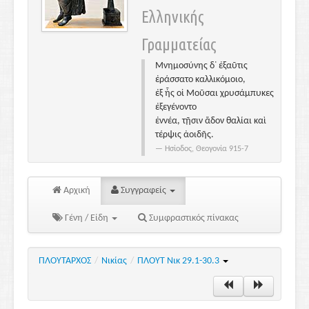
Ελληνικής
Γραμματείας
Μνημοσύνης δ᾽ ἐξαῦτις
ἐράσσατο καλλικόμοιο,
ἐξ ἧς οἱ Μοῦσαι χρυσάμπυκες
ἐξεγένοντο
ἐννέα, τῇσιν ἅδον θαλίαι καὶ
τέρψις ἀοιδῆς.
Ησίοδος, Θεογονία 915-7
Αρχική
Συγγραφείς
Γένη / Είδη
Συμφραστικός πίνακας
ΠΛΟΥΤΑΡΧΟΣ
/
Νικίας
/
ΠΛΟΥΤ Νικ 29.1-30.3