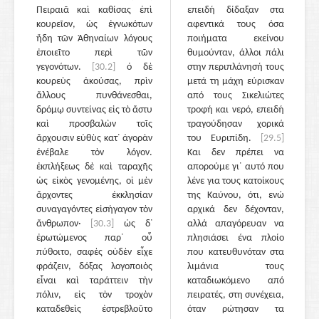
Πειραιᾶ καὶ καθίσας ἐπὶ
επειδή δίδαξαν στα
κουρεῖον, ὡς ἐγνωκότων
αφεντικά τους όσα
ἤδη τῶν Ἀθηναίων λόγους
ποιήματα εκείνου
ἐποιεῖτο περὶ τῶν
θυμούνταν, άλλοι πάλι
γεγονότων.
[30.2]
ὁ δὲ
στην περιπλάνησή τους
κουρεὺς ἀκούσας, πρὶν
μετά τη μάχη εύρισκαν
ἄλλους πυνθάνεσθαι,
από τους Σικελιώτες
δρόμῳ συντείνας εἰς τὸ ἄστυ
τροφή και νερό, επειδή
καὶ προσβαλὼν τοῖς
τραγούδησαν χορικά
ἄρχουσιν εὐθὺς κατ᾽ ἀγορὰν
του Ευριπίδη.
[29.5]
ἐνέβαλε τὸν λόγον.
Και δεν πρέπει να
ἐκπλήξεως δὲ καὶ ταραχῆς
απορούμε γι᾽ αυτό που
ὡς εἰκὸς γενομένης, οἱ μὲν
λένε για τους κατοίκους
ἄρχοντες ἐκκλησίαν
της Καύνου, ότι, ενώ
συναγαγόντες εἰσήγαγον τὸν
αρχικά δεν δέχονταν,
ἄνθρωπον·
[30.3]
ὡς δ᾽
αλλά απαγόρευαν να
ἐρωτώμενος παρ᾽ οὗ
πλησιάσει ένα πλοίο
πύθοιτο, σαφὲς οὐδὲν εἶχε
που κατευθυνόταν στα
φράζειν, δόξας λογοποιὸς
λιμάνια τους
εἶναι καὶ ταράττειν τὴν
καταδιωκόμενο από
πόλιν, εἰς τὸν τροχὸν
πειρατές, στη συνέχεια,
καταδεθεὶς ἐστρεβλοῦτο
όταν ρώτησαν τα