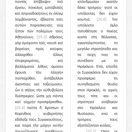
παντὸς ἐπίβλεψιν τοῦ
επάνδρωσαν εκατόν
ἔργου, ποικίλας μεταβολὰς
δέκα τριήρεις· γιατί οι
καὶ ἀπροσδοκήτους ἐν ὀλίγῳ
υπόλοιπες δεν είχαν
λαμβάνοντος, ἔβλαπτε ταῖς
κουπιά.
[24.6]
Τον
αὐτῶν παρασκευαῖς οὐχ
υπόλοιπο όχλο
ἧττον τῶν πολεμίων τοὺς
τοποθέτησε ο Νικίας
Ἀθηναίους.
[25.3]
ἀθρόαις
κοντά στη θάλασσα,
γὰρ ἐμάχοντο ταῖς ναυσὶ καὶ
εγκαταλείποντας το
βαρείαις πρὸς κούφας
μεγάλο στρατόπεδο και
ἀλλαχόθεν ἄλλας
τα τείχη που το
ἐπιφερομένας, καὶ
συνέδεαν με το
βαλλόμενοι λίθοις ὁμοίαν
Ηράκλειο. Έτσι, επειδή
ἔχουσι τὴν πληγὴν
οι Συρακόσιοι δεν είχαν
πανταχόθεν, ἀντέβαλλον
προσφέρει τη
ἀκοντίοις καὶ τοξεύμασιν,
συνηθισμένη θυσία
ὧν ὁ σάλος τὴν εὐθυβολίαν
στον Ηρακλή, οι ιερείς
διέστρεφεν, ὥστε μὴ πάντα
τους τότε και οι
κατ᾽ αἰχμὴν προσφέρεσθαι.
στρατηγοί ανέβηκαν
[25.4]
ταῦτα δ᾽ Ἀρίστων ὁ
στο Ηράκλειο και
Κορίνθιος κυβερνήτης
θυσίασαν, ενώ οι
ἐδίδαξε τοὺς Συρακουσίους,
τριήρεις τους
καὶ παρὰ τὴν μάχην αὐτὴν
εξοπλίζονταν κιόλας.
ἀγωνιζόμενος προθύμως
[25.1]
Όταν οι