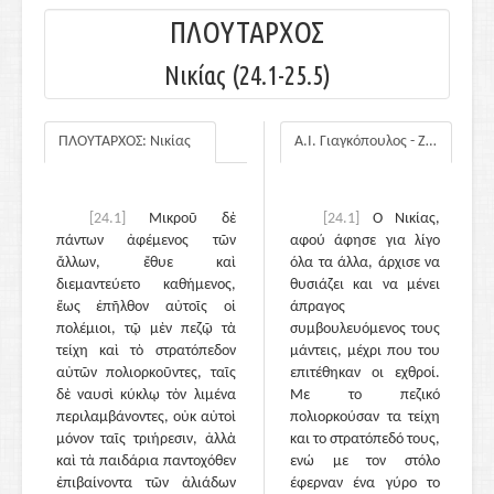
ΠΛΟΥΤΑΡΧΟΣ
Νικίας (24.1-25.5)
ΠΛΟΥΤΑΡΧΟΣ: Νικίας
Α.Ι. Γιαγκόπουλος - Ζ.Ε. Μαλαθούνη
[24.1]
Μικροῦ δὲ
[24.1]
Ο Νικίας,
πάντων ἀφέμενος τῶν
αφού άφησε για λίγο
ἄλλων, ἔθυε καὶ
όλα τα άλλα, άρχισε να
διεμαντεύετο καθήμενος,
θυσιάζει και να μένει
ἕως ἐπῆλθον αὐτοῖς οἱ
άπραγος
πολέμιοι, τῷ μὲν πεζῷ τὰ
συμβουλευόμενος τους
τείχη καὶ τὸ στρατόπεδον
μάντεις, μέχρι που του
αὐτῶν πολιορκοῦντες, ταῖς
επιτέθηκαν οι εχθροί.
δὲ ναυσὶ κύκλῳ τὸν λιμένα
Με το πεζικό
περιλαμβάνοντες, οὐκ αὐτοὶ
πολιορκούσαν τα τείχη
μόνον ταῖς τριήρεσιν, ἀλλὰ
και το στρατόπεδό τους,
καὶ τὰ παιδάρια παντοχόθεν
ενώ με τον στόλο
ἐπιβαίνοντα τῶν ἁλιάδων
έφερναν ένα γύρο το