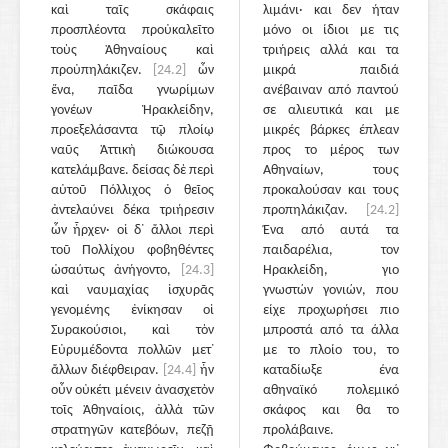
καὶ ταῖς σκάφαις
λιμάνι· και δεν ήταν
προσπλέοντα προὐκαλεῖτο
μόνο οι ίδιοι με τις
τοὺς Ἀθηναίους καὶ
τριήρεις αλλά και τα
προὐπηλάκιζεν.
[24.2]
ὧν
μικρά παιδιά
ἕνα, παῖδα γνωρίμων
ανέβαιναν από παντού
γονέων Ἡρακλείδην,
σε αλιευτικά και με
προεξελάσαντα τῷ πλοίῳ
μικρές βάρκες έπλεαν
ναῦς Ἀττικὴ διώκουσα
προς το μέρος των
κατελάμβανε. δείσας δὲ περὶ
Αθηναίων, τους
αὐτοῦ Πόλλιχος ὁ θεῖος
προκαλούσαν και τους
ἀντελαύνει δέκα τριήρεσιν
προπηλάκιζαν.
[24.2]
ὧν ἦρχεν· οἱ δ᾽ ἄλλοι περὶ
Ένα από αυτά τα
τοῦ Πολλίχου φοβηθέντες
παιδαρέλια, τον
ὡσαύτως ἀνήγοντο,
[24.3]
Ηρακλείδη, γιο
καὶ ναυμαχίας ἰσχυρᾶς
γνωστών γονιών, που
γενομένης ἐνίκησαν οἱ
είχε προχωρήσει πιο
Συρακούσιοι, καὶ τὸν
μπροστά από τα άλλα
Εὐρυμέδοντα πολλῶν μετ᾽
με το πλοίο του, το
ἄλλων διέφθειραν.
[24.4]
ἦν
καταδίωξε ένα
οὖν οὐκέτι μένειν ἀνασχετὸν
αθηναϊκό πολεμικό
τοῖς Ἀθηναίοις, ἀλλὰ τῶν
σκάφος και θα το
στρατηγῶν κατεβόων, πεζῇ
προλάβαινε.