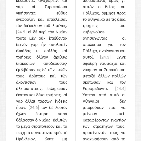
κελεύοντες ἀναχωρεῖν. καὶ
Φοβούμενος όμως γι᾽
γὰρ οἱ Συρακούσιοι
αυτόν ο θείος του
νικήσαντες εὐθὺς
Πόλλιχος, όρμησε προς
ἐνέφραξαν καὶ ἀπέκλεισαν
το αθηναϊκό με τις δέκα
τὸν διέκπλουν τοῦ λιμένος.
τριήρεις που
[24.5]
οἱ δὲ περὶ τὸν Νικίαν
κυβερνούσε·
τοῦτο μὲν οὐκ ἐπείθοντο·
ανησυχώντας οι
δεινὸν γὰρ ἦν ἀπολιπεῖν
υπόλοιποι για τον
ὁλκάδας τε πολλὰς καὶ
Πόλλιχο, ανοίγονταν και
τριήρεις ὀλίγον ἀριθμῷ
αυτοί.
[24.3]
Έγινε
διακοσίων ἀποδεούσας·
σφοδρή ναυμαχία και
ἐμβιβάσαντες δὲ τῶν πεζῶν
νίκησαν οι Συρακόσιοι·
τοὺς ἀρίστους καὶ τῶν
μεταξύ άλλων πολλών
ἀκοντιστῶν τοὺς
σκότωσαν και τον
ἀλκιμωτάτους, ἐπλήρωσαν
Ευρυμέδοντα.
[24.4]
ἑκατὸν καὶ δέκα τριήρεις· αἱ
Ύστερα από αυτό οι
γὰρ ἄλλαι ταρσῶν ἐνδεεῖς
Αθηναίοι δεν
ἦσαν.
[24.6]
τὸν δὲ λοιπὸν
μπορούσαν πια να
ὄχλον ἔστησε παρὰ
μείνουν εκεί.
θάλασσαν ὁ Νικίας, ἐκλιπὼν
Καταφέρονταν εναντίον
τὸ μέγα στρατόπεδον καὶ τὰ
των στρατηγών τους,
τείχη τὰ συνάπτοντα πρὸς τὸ
προτείνοντάς τους να
Ἡράκλειον, ὥστε μὴ
αναχωρήσουν από τη