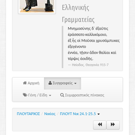
Ελληνικής
Γραμματείας
Μνημοσύνης δ᾽ ἐξαῦτις
ἐράσσατο καλλικόμοιο,
ἐξ ἧς οἱ Μοῦσαι χρυσάμπυκες
ἐξεγένοντο
ἐννέα, τῇσιν ἅδον θαλίαι καὶ
τέρψις ἀοιδῆς.
Ησίοδος, Θεογονία 915-7
Αρχική
Συγγραφείς
Γένη / Είδη
Συμφραστικός πίνακας
ΠΛΟΥΤΑΡΧΟΣ
/
Νικίας
/
ΠΛΟΥΤ Νικ 24.1-25.5