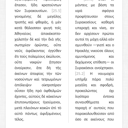
ἔπεσεν, ἤδη κρατούντων
μάντεις με βάση τα
τῶν Συρακουσίων.
[25.5]
ιερά σφάγια
γενομένης δὲ μεγάλης
προφήτευσαν στους
τροπῆς καὶ φθορᾶς, ἡ μὲν
Συρακοσίους καθαρή
κατὰ θάλασσαν φυγὴ τοῖς
υπεροχή και νίκη, αν
Ἀθηναίοις ἀπεκέκοπτο·
δεν αρχίσουν πρώτοι
χαλεπὴν δὲ καὶ τὴν διὰ γῆς
αυτοί τη μάχη αλλά εάν
σωτηρίαν ὁρῶντες, οὔτε
αμυνθούν —γιατί και ο
ναῦς ἀφέλκοντας ἐγγύθεν
Ηρακλής νικούσε όλους
ἔτι τοὺς πολεμίους ἐκώλυον,
αμυνόμενος και
οὔτε νεκρῶν ᾔτησαν
δεχόμενος επίθεση— οι
ἀναίρεσιν, ἅτε δὴ τῆς
Συρακόσιοι ανοίχτηκαν.
ἐκείνων ἀταφίας τὴν τῶν
[25.2]
Η ναυμαχία
νοσούντων καὶ τετρωμένων
υπήρξε πάρα πολύ
ἀπόλειψιν οἰκτροτέραν
μεγάλη και σφοδρή,
οὖσαν ἤδη πρὸ ὀφθαλμῶν
προκαλώντας όχι
ἔχοντες, αὑτοὺς δὲ κἀκείνων
λιγότερο έντονα
ἐπιπονωτέρους ἡγούμενοι,
συναισθήματα και
μετὰ πλειόνων κακῶν ἐπὶ τὸ
ταραχή σ᾽ αυτούς που
αὐτὸ πάντως ἀφιξομένους
παρακολουθούσαν από
τέλος.
όσο σε εκείνους που
αγωνίζονταν· γιατί