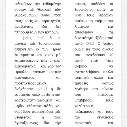
τεθυκότων τὴν εἰθισμένην
στεριά, καθόσον οι
θυσίαν τῷ Ἡρακλεῖ τῶν
Συρακόσιοι μετά τη
Συρακουσίων, θῦσαι τότε
νίκη τους έφραξαν
τοὺς ἱερεῖς καὶ στρατηγοὺς
αμέσως το στόμιο του
ἀναβάντας, ἤδη [δὲ]
λιμανιού και
πληρουμένων τῶν τριήρων.
απέκλεισαν τη
[25.1]
Ἐπεὶ δ᾽ οἱ
δυνατότητα εξόδου από
μάντεις τοῖς Συρακουσίοις
αυτό.
[24.5]
Ο Νικίας
ἀπήγγειλαν ἐκ τῶν ἱερῶν
όμως με τους δικούς
λαμπρότητα καὶ νίκην μὴ
του αντέδρασαν σ᾽
καταρχομένοις μάχης ἀλλ᾽
αυτό· γιατί ήταν
ἀμυνομένοις —καὶ γὰρ τὸν
φοβερό να
Ἡρακλέα πάντων κρατεῖν
εγκαταλείψουν πολλά
ἀμυνόμενον καὶ
φορτηγά πλοία και
προεπιχειρούμενον—
τριήρεις κάπως
ἀνήχθησαν.
[25.2]
ἡ δὲ
λιγότερα στο σύνολο
ναυμαχία πολὺ μεγίστη καὶ
από διακόσια.
καρτερωτάτη γενομένη, καὶ
Επιβίβασαν τους
μηδὲν ἐλάττονα πάθη καὶ
καλύτερους
θορύβους παρασχοῦσα τοῖς
πεζικάριους και τους
θεωμένοις ἢ τοῖς
πιο γενναίους
ἀγωνιζομένοις διὰ τὴν
ακοντιστές και