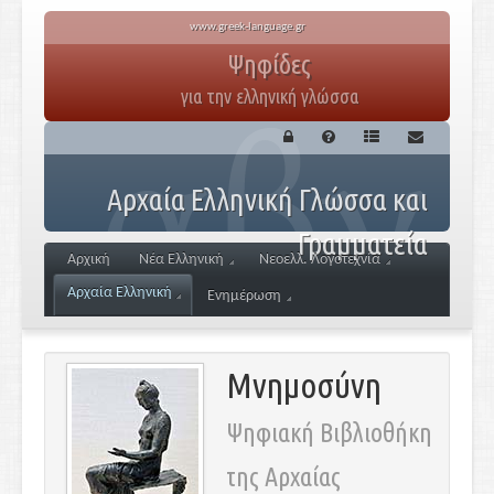
www.greek-language.gr
Ψηφίδες
για την ελληνική γλώσσα
Αρχαία Ελληνική Γλώσσα και
Γραμματεία
Αρχική
Νέα Ελληνική
Νεοελλ. Λογοτεχνία
Αρχαία Ελληνική
Ενημέρωση
Μνημοσύνη
Ψηφιακή Βιβλιοθήκη
της Αρχαίας