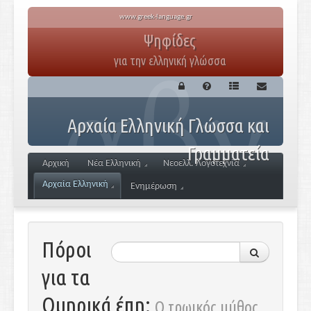
www.greek-language.gr
Ψηφίδες
για την ελληνική γλώσσα
Αρχαία Ελληνική Γλώσσα και
Γραμματεία
Αρχική
Νέα Ελληνική
Νεοελλ. Λογοτεχνία
Αρχαία Ελληνική
Ενημέρωση
Πόροι
για τα
Ομηρικά έπη:
Ο τρωικός μύθος