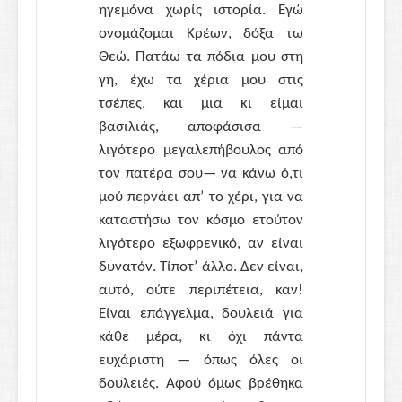
ηγεμόνα χωρίς ιστορία. Εγώ
ονομάζομαι Κρέων, δόξα τω
Θεώ. Πατάω τα πόδια μου στη
γη, έχω τα χέρια μου στις
τσέπες, και μια κι είμαι
βασιλιάς, αποφάσισα —
λιγότερο μεγαλεπήβουλος από
τον πατέρα σου— να κάνω ό,τι
μού περνάει απ’ το χέρι, για να
καταστήσω τον κόσμο ετούτον
λιγότερο εξωφρενικό, αν είναι
δυνατόν. Τίποτ’ άλλο. Δεν είναι,
αυτό, ούτε περιπέτεια, καν!
Είναι επάγγελμα, δουλειά για
κάθε μέρα, κι όχι πάντα
ευχάριστη — όπως όλες οι
δουλειές. Αφού όμως βρέθηκα