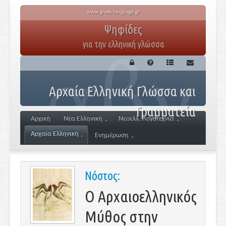
www.greek-language.gr
Ψηφίδες
για την ελληνική γλώσσα
Αρχαία Ελληνική Γλώσσα και
Γραμματεία
Αρχική
Νέα Ελληνική
Νεοελλ. Λογοτεχνία
Αρχαία Ελληνική
Ενημέρωση
Νόστος:
Ο Αρχαιοελληνικός
Μύθος στην