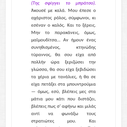
(Της σφίγγει το μπράτσο).
Άκουσέ με καλά. Μου έπεσε ο
αχάριστος ρόλος, σύμφωνοι, κι
εσέναν ο καλός. Και το ξέρεις.
Μην το παρακάνεις, όμως,
μαϊμουδίτσα… Αν ήμουν ένας
συνηθισμένος, κτηνώδης
τύραννος, θα σου είχα από
πολλήν ώρα ξεριζώσει την
γλώσσα, θα σου είχα ξεβιδώσει
τα χέρια με τανάλιες, ή θα σε
είχα πετάξει στα μπουντρούμια
— όμως, εσύ, βλέπεις μες στα
μάτια μου κάτι που διστάζει,
βλέπεις πως σ’ αφήνω και μιλάς
αντί να φωνάξω τους
στρατιώτες μου. Και