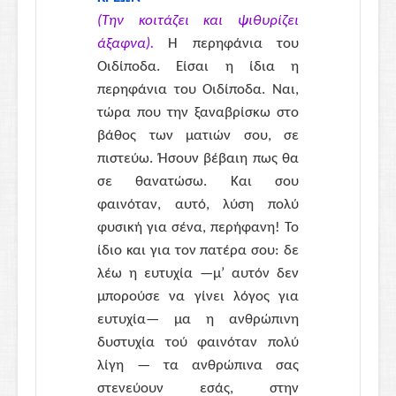
(Την κοιτάζει και ψιθυρίζει
άξαφνα).
Η περηφάνια του
Οιδίποδα. Είσαι η ίδια η
περηφάνια του Οιδίποδα. Ναι,
τώρα που την ξαναβρίσκω στο
βάθος των ματιών σου, σε
πιστεύω. Ήσουν βέβαιη πως θα
σε θανατώσω. Και σου
φαινόταν, αυτό, λύση πολύ
φυσική για σένα, περήφανη! Το
ίδιο και για τον πατέρα σου: δε
λέω η ευτυχία —μ’ αυτόν δεν
μπορούσε να γίνει λόγος για
ευτυχία— μα η ανθρώπινη
δυστυχία τού φαινόταν πολύ
λίγη — τα ανθρώπινα σας
στενεύουν εσάς, στην