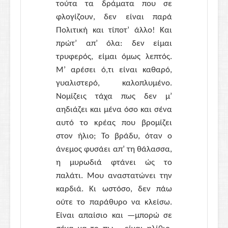
τούτα τα δράματα που σε
φλογίζουν, δεν είναι παρά
Πολιτική και τίποτ’ άλλο! Και
πρώτ’ απ’ όλα: δεν είμαι
τρυφερός, είμαι όμως λεπτός.
Μ’ αρέσει ό,τι είναι καθαρό,
γυαλιστερό, καλοπλυμένο.
Νομίζεις τάχα πως δεν μ’
αηδιάζει και μένα όσο και σένα
αυτό το κρέας που βρομίζει
στον ήλιο; Το βράδυ, όταν ο
άνεμος φυσάει απ’ τη θάλασσα,
η μυρωδιά φτάνει ώς το
παλάτι. Μου αναστατώνει την
καρδιά. Κι ωστόσο, δεν πάω
ούτε το παράθυρο να κλείσω.
Είναι απαίσιο και —μπορώ σε