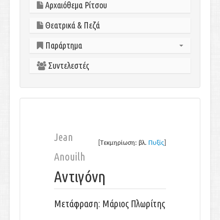
Αρχαιόθεμα Ρίτσου
Θεατρικά & Πεζά
Παράρτημα
Συντελεστές
Εισαγωγικά σημειώματα
Μελέτες-Ειδικά θέματα
Βιβλιογραφία-Δικτυογραφία
Jean
[Τεκμηρίωση: βλ.
Πυξίς
]
Anouilh
Αντιγόνη
Μετάφραση: Μάριος Πλωρίτης