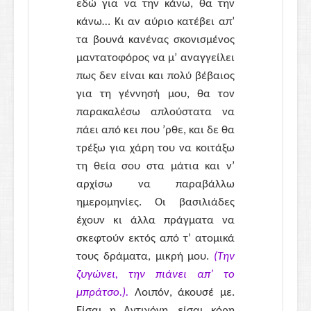
εδώ για να την κάνω, θα την
κάνω… Κι αν αύριο κατέβει απ’
τα βουνά κανένας σκονισμένος
μαντατοφόρος να μ’ αναγγείλει
πως δεν είναι και πολύ βέβαιος
για τη γέννησή μου, θα τον
παρακαλέσω απλούστατα να
πάει από κει που ’ρθε, και δε θα
τρέξω για χάρη του να κοιτάξω
τη θεία σου στα μάτια και ν’
αρχίσω να παραβάλλω
ημερομηνίες. Οι βασιλιάδες
έχουν κι άλλα πράγματα να
σκεφτούν εκτός από τ’ ατομικά
τους δράματα, μικρή μου.
(Την
ζυγώνει, την πιάνει απ’ το
μπράτσο.).
Λοιπόν, άκουσέ με.
Είσαι η Αντιγόνη, είσαι κόρη