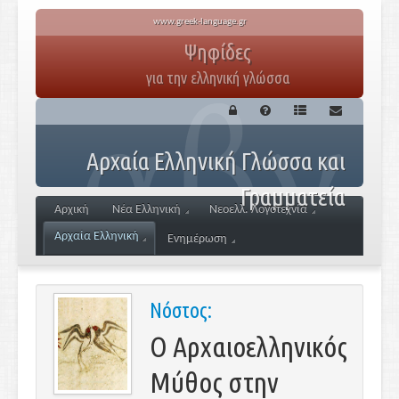
www.greek-language.gr
Ψηφίδες
για την ελληνική γλώσσα
Αρχαία Ελληνική Γλώσσα και
Γραμματεία
Αρχική
Νέα Ελληνική
Νεοελλ. Λογοτεχνία
Αρχαία Ελληνική
Ενημέρωση
Νόστος:
Ο Αρχαιοελληνικός
Μύθος στην