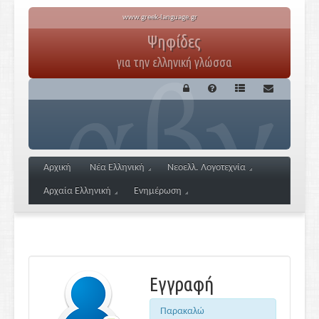
www.greek-language.gr
Ψηφίδες
για την ελληνική γλώσσα
Αρχική
Νέα Ελληνική
Νεοελλ. Λογοτεχνία
Αρχαία Ελληνική
Ενημέρωση
Εγγραφή
Παρακαλώ