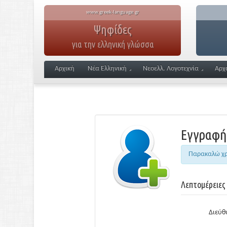
www.greek-language.gr
Ψηφίδες
για την ελληνική γλώσσα
Αρχική
Νέα Ελληνική
Νεοελλ. Λογοτεχνία
Αρχ
Εγγραφή
Παρακαλώ χρη
Λεπτομέρειες
Διεύθ