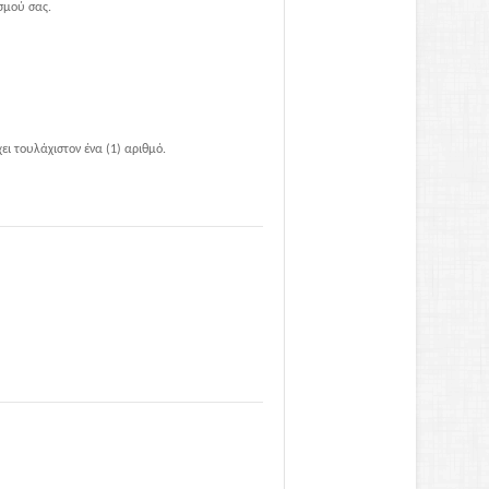
σμού σας.
χει τουλάχιστον ένα (1) αριθμό.