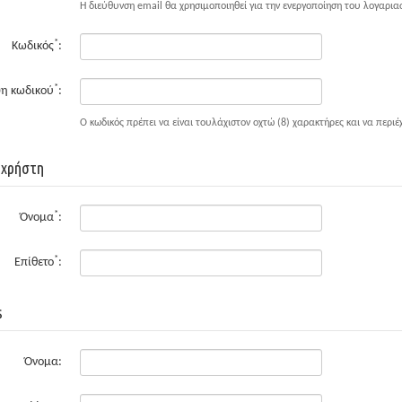
Η διεύθυνση email θα χρησιμοποιηθεί για την ενεργοποίηση του λογαρια
*
Κωδικός
:
*
η κωδικού
:
Ο κωδικός πρέπει να είναι τουλάχιστον οχτώ (8) χαρακτήρες και να περιέ
 χρήστη
*
Όνομα
:
*
Επίθετο
:
s
Όνομα: