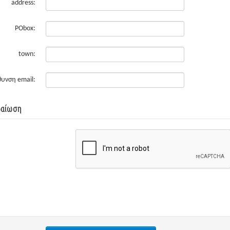
address:
PObox:
town:
θυνση email:
βαίωση